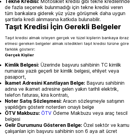
Tekne Kredisi:
Motosiklet kredisi gibi tekne kredilerinde
de fazla seçenek bulunmadığı için tekne kredisi veren
tüm bankalara giderek yüz yüze görüşmek daha uygun
şartlarla kredi alınmasına katkıda bulunabilir.
Taşıt Kredisi İçin Gerekli Belgeler
Taşıt kredisi almak isteyen gerçek ve tüzel kişilerin bankaya ibraz
etmesi gereken belgeler almak istedikleri taşıt kredisi türüne göre
farklılık gösterir:
Gerçek Kişiler
Kimlik Belgesi:
Üzerinde başvuru sahibinin TC kimlik
numarası yazılı geçerli bir kimlik belgesi, ehliyet veya
pasaport,
İkamet Adresini Kanıtlayan Belge:
Başvuru sahibinin
adına ve ikamet adresine gelen yakın tarihli elektrik,
telefon faturası, kira kontratı,
Noter Satış Sözleşmesi:
Aracın sözleşmeyle satışının
yapıldığını gösterir noterden onaylı belge
ÖTV Makbuzu:
ÖTV
Ödeme Makbuzu veya araç tescil
belgesi
Gelir Durumunu Gösteren Belge:
Özel sektör ve kamu
çalışanları için başvuru sahibinin son 6 aya ait ücret