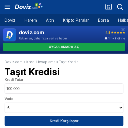
Döviz
Harem
Altın
Kripto Paralar
Borsa
Halka
Doviz.com
»
Kredi Hesaplama
»
Taşıt Kredisi
Taşıt Kredisi
Kredi Tutarı
Vade
Kredi Karşılaştır