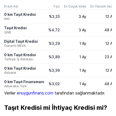
Kredi Adı
Faiz
En Düşük Vade
En Yüksek Vade
0 km Taşıt Kredisi
%3,25
3 Ay
12 Ay
ING
Taşıt Kredisi
%4,72
3 Ay
48 Ay
QNB
Dijital Taşıt Kredisi
%3,29
1 Ay
12 Ay
Garanti BBVA
0 km Taşıt Kredisi
%3,89
1 Ay
23 Ay
Türkiye İş Bankası
0 km Taşıt Kredisi
%3,39
1 Ay
12 Ay
Akbank
0 km Taşıt Finansmanı
%3,02
1 Ay
48 Ay
Albaraka Türk
Veriler
enuygunfinans.com
tarafından sağlanmaktadır.
Taşıt Kredisi mi İhtiyaç Kredisi mi?