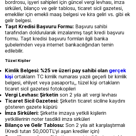
bordrosu, işyeri sahipleri için güncel vergi levhası, imza
sirküleri, bilanço ve gelir tablosu, ticaret sicil gazetesi,
emekliler için emekli maaş belgesi ve kira geliri vs. gibi ek
gelir belgesi.
Taşıt Kredisi Başvuru Formu:
Başvuru sahibi
tarafından doldurularak imzalanmış taşıt kredi başvuru
formu. Taşıt kredisi başvuru formları ilgili banka
şubelerinden veya internet bankacılığından temin
edilebilir.
Tüzel Kişiler
Kimlik Belgesi: %25 ve üzeri pay sahibi olan
gerçek
kişi
ortakların TC kimlik numarası yazılı geçerli bir kimlik
belgesi, ehliyet veya pasaportu,, tüzel kişi ortakların
ticaret sicil gazetesi fotokopileri
Vergi Levhası: Şirketin
son 2 yıla ait vergi levhası
Ticaret Sicil Gazetesi:
Şirketin ticaret siciline kaydını
gösteren gazete küpürü
İmza Sirküleri:
Şirkette imzaya yetkili kişilerin
yetkililerinin noter tasdikli imza sirküleri
Bilanço ve Gelir Tablosu:
Son 2 yıla ait karşılaştırmalı
(Kredi tutarı 50,000TL’yi aşan krediler için)