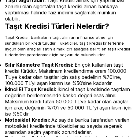
Taşıt Sigortaları:
Taşıt Kredisi almak için yaptırılması
zorunlu olan sigortaları taşıt kredisi alınan bankaya
yaptırılması halinde faiz indirimi sağlamak mümkün
olabilir.
Taşıt Kredisi Türleri Nelerdir?
Taşıt Kredisi, bankaların taşıt alımlarını finanse etme için
sundukları bir kredi türüdür. Tüketiciler, taşıt kredisi kriterlerine
uygun olan araçları satın almak için aşağıda belirtilen taşıt kredisi
türlerinden yararlanmak için başvuruda bulunabilirler.
Sıfır Kilometre Taşıt Kredisi:
En çok kullanılan taşıt
kredisi türüdür. Maksimum kredilendirme oranı 100.000
TL’ye kadar olan taşıtlar için satış bedelinin %70'ine,
100.000 TL’yi aşan kısmın ise %50’sine kadardır
İkinci El Taşıt Kredisi:
İkinci el taşıt kredisinde taşıtların
değerinin belirlenmesinde kasko değeri esas alınır.
Maksimum kredi tutarı 50 000 TL’ye kadar olan araçlar
için araç değerinin %70’i ve 50 000 TL ‘yi aşan kısım için
ise %50’dir.
Motosiklet Kredisi:
Az sayıda banka tarafından verilen
motosiklet kredilerinde tüketiciler az sayıda seçenek
arasından seçim yapmak zorundadırlar.