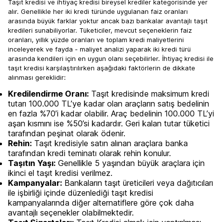
Taşıt kredisi ve ihtiyaç kredisi bireysel krediler kategorisinde yer
alır. Genellikle her iki kredi türünde uygulanan faiz oranları
arasında büyük farklar yoktur ancak bazı bankalar avantajlı taşıt
kredileri sunabiliyorlar. Tüketiciler, mevcut seçeneklerin faiz
oranları, yıllık yüzde oranları ve toplam kredi maliyetlerini
inceleyerek ve fayda - maliyet analizi yaparak iki kredi türü
arasında kendileri için en uygun olanı seçebilirler. İhtiyaç kredisi ile
taşıt kredisi karşılaştırılırken aşağıdaki faktörlerin de dikkate
alınması gereklidir:
Kredilendirme Oranı:
Taşıt kredisinde maksimum kredi
tutarı 100.000 TL’ye kadar olan araçların satış bedelinin
en fazla %70’i kadar olabilir. Araç bedelinin 100.000 TL’yi
aşan kısmını ise %50’si kadardır. Geri kalan tutar tüketici
tarafından peşinat olarak ödenir.
Rehin:
Taşıt kredisiyle satın alınan araçlara banka
tarafından kredi teminatı olarak rehin konulur.
Taşıtın Yaşı:
Genellikle 5 yaşından büyük araçlara için
ikinci el taşıt kredisi verilmez.
Kampanyalar:
Bankaların taşıt üreticileri veya dağıtıcıları
ile işbirliği içinde düzenlediği taşıt kredisi
kampanyalarında diğer alternatiflere göre çok daha
avantajlı seçenekler olabilmektedir.