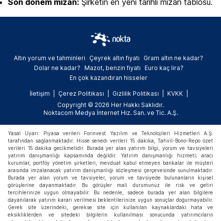
Son dönem mizan:
Şirketin en yeni tarihli mizan tablosu.
Altın yorum ve tahminleri
Çeyrek altın fiyatı
Gram altın ne kadar?
Dolar ne kadar?
Mazot, benzin fiyatı
Euro kaç lira?
En çok kazandıran hisseler
İletişim
Çerez Politikası
Gizlilik Politikası
KVKK
Copyright © 2026 Her Hakkı Saklıdır.
Noktacom Medya İnternet Hiz. San. ve Tic. A.Ş.
Yasal Uyarı: Piyasa verileri Forinvest Yazılım ve Teknolojileri Hizmetleri A.Ş.
tarafından sağlanmaktadır. Hisse senedi verileri 15 dakika, Tahvil-Bono-Repo özet
verileri 15 dakika gecikmelidir. Burada yer alan yatırım bilgi, yorum ve tavsiyeleri
yatırım danışmanlığı kapsamında değildir. Yatırım danışmanlığı hizmeti; aracı
kurumlar, portföy yönetim şirketleri, mevduat kabul etmeyen bankalar ile müşteri
arasında imzalanacak yatırım danışmanlığı sözleşmesi çerçevesinde sunulmaktadır.
Burada yer alan yorum ve tavsiyeler, yorum ve tavsiyede bulunanların kişisel
görüşlerine dayanmaktadır. Bu görüşler mali durumunuz ile risk ve getiri
tercihlerinize uygun olmayabilir. Bu nedenle, sadece burada yer alan bilgilere
dayanılarak yatırım kararı verilmesi beklentilerinize uygun sonuçlar doğurmayabilir.
Gerek site üzerindeki, gerekse site için kullanılan kaynaklardaki hata ve
eksikliklerden ve sitedeki bilgilerin kullanılması sonucunda yatırımcıların