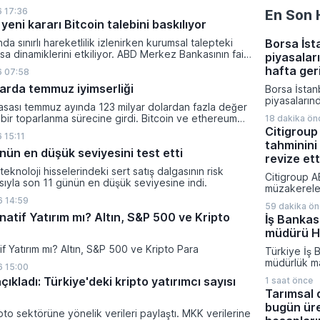
lanan bu düzenleme çerçevesinde madencilikten
 17:36
En Son 
tal paraların belirli şartlar altında dolaşımına ve menkul
yeni kararı Bitcoin talebini baskılıyor
nda kullanılmasına olanak sağlanıyor.
ında sınırlı hareketlilik izlenirken kurumsal talepteki
Borsa İsta
a dinamiklerini etkiliyor. ABD Merkez Bankasının faiz
piyasalar
da dar bantta seyreden kripto para birimi, düzenleme
hafta ger
6 07:58
i belirsizliklerle baskı altında kalmaya devam ediyor.
klarda temmuz iyimserliği
Borsa İstanb
piyasalarınd
yasası temmuz ayında 123 milyar dolardan fazla değer
geride kalır
 bir toparlanma sürecine girdi. Bitcoin ve ethereum
18 dakika ön
araçlarının
şanan bu yükselişle birlikte toplam piyasa büyüklüğü
Citigroup 
yatırımcısı
 15:11
ilyar 780 milyon dolar seviyesine ulaştı.
tahminini
başardı. Dö
nün en düşük seviyesini test etti
yönlü ivme s
revize ett
kıymetli ma
ı teknoloji hisselerindeki sert satış dalgasının risk
Citigroup A
fonları haft
asıyla son 11 günün en düşük seviyesine indi.
müzakereler
ve değer ka
olarak petro
 14:59
arasında yer
59 dakika ö
güncelledi.
natif Yatırım mı? Altın, S&P 500 ve Kripto
İş Bankas
üçüncü çeyr
müdürü H.
petrol tahmi
belirsizlikle
tif Yatırım mı? Altın, S&P 500 ve Kripto Para
Türkiye İş 
yönlü reviz
müdürlük m
 15:00
değişimi ya
çıkladı: Türkiye'deki kripto yatırımcı sayısı
1 saat önce
Şişecam Yö
Tarımsal 
Başkanlığı 
bugün üre
boşalacak k
pto sektörüne yönelik verileri paylaştı. MKK verilerine
tarihi itiba