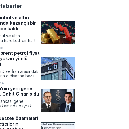
Haberler
nbul ve altın
ında kazançlı bir
ide kaldı
ul ve altın
a hareketli bir hafta
ken, yatırım
ce
 büyük çoğunluğu
brent petrol fiyat
na kazanç sağlamayı
 yukarı yönlü
viz kurlarında yukarı
ınırlı kalırken,
i
denlere dayalı yatırım
BD ve İran arasındaki
anın en çok ilgi gören
in gidişatına bağlı
zanan varlıkları
l fiyat öngörülerini
 aldı.
nce
 Banka 2026 yılının
ı'nın yeni genel
eğine ilişkin brent
 Cahit Çınar oldu
nini jeopolitik
rin etkisiyle yukarı
Bankası genel
e ettiğini duyurdu.
akamında bayrak
şanıyor. Hakan Aran'ın
netim Kurulu
destek ödemeleri
görevini üstlenmesiyle
ticilerin
oltuğa, 1 Eylül 2026
rıyla Genel Müdür