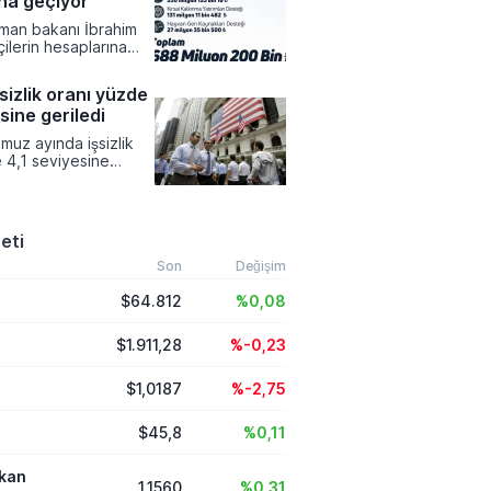
na geçiyor
. Cahit Çınar
man bakanı İbrahim
çilerin hesaplarına
8 milyon 200 bin lira
destekleme ödemesi
sizlik oranı yüzde
ı duyurdu. Üreticilerin
sine geriledi
rumaya yönelik
 bu ödemeler
uz ayında işsizlik
hayvan hastalıkları
 4,1 seviyesine
an kırsal kalkınma
 piyasa
a kadar pek çok farklı
nin altında bir
kleniyor.
sergiledi. İşgücüne
nının 2021 başından bu
eti
şük seviyeye inmesi,
amlarındaki bu
Son
Değişim
l belirleyicisi oldu.
$64.812
%0,08
$1.911,28
%-0,23
$1,0187
%-2,75
$45,8
%0,11
ikan
1,1560
%0,31