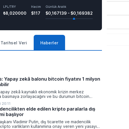
LPL/TRY
Hacim
Günlük Aralık
₺8,020000
$117
$0,167139 - $0,169382
Tarihsel Veri
Haberler
: Yapay zekâ balonu bitcoin fiyatını 1 milyon
bilir
yapay zekâ kaynaklı ekonomik krizin merkez
ra basmaya zorlayacağını ve bu durumun bitcoin
on dolara taşıyabileceğini öngörürken beyaz yakalı iş
 20:11
ikleyeceği kredi krizinin küresel likidite artışına yol
encilikten elde edilen kripto paralarla dış
ti ve bitcoinin bu süreçte en hızlı tepki veren varlık
mi başlıyor
dı.
şkanı Vladimir Putin, dış ticarette ve madencilik
 kripto varlıkların kullanımına onay veren yeni yasayı