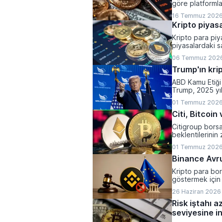
göre platformla
yaparken, halen
16 Temmuz 2026
olarak belirlend
Kripto piyasa
Kripto para piya
piyasalardaki sa
varlıkların top
06 Temmuz 2026
kaydetti.
Trump'ın krip
ABD Kamu Etiği 
Trump, 2025 yı
1,2 milyar dolar 
01 Temmuz 2026
Citi, Bitcoi
Citigroup bors
beklentilerinin 
yönlü revize et
01 Temmuz 2026
Binance Avrup
Kripto para bor
göstermek için 
26 Haziran 2026 
Risk iştahı a
seviyesine in