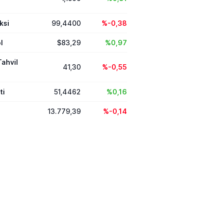
ksi
99,4400
%-0,38
l
$83,29
%0,97
Tahvil
41,30
%-0,55
ti
51,4462
%0,16
13.779,39
%-0,14