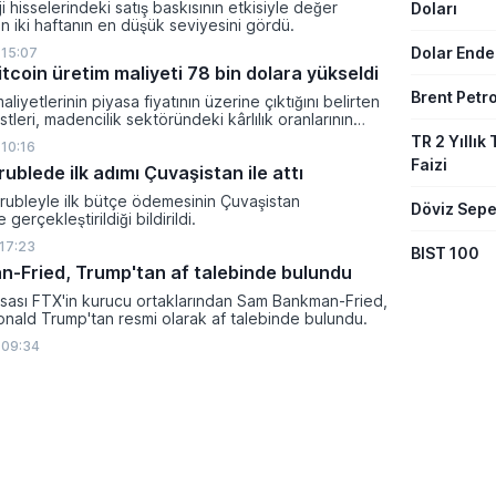
i hisselerindeki satış baskısının etkisiyle değer
Doları
 iki haftanın en düşük seviyesini gördü.
Dolar Ende
 15:07
tcoin üretim maliyeti 78 bin dolara yükseldi
Brent Petro
aliyetlerinin piyasa fiyatının üzerine çıktığını belirten
tleri, madencilik sektöründeki kârlılık oranlarının
ltına girdiğini söyledi.
TR 2 Yıllık 
 10:16
Faizi
 rublede ilk adımı Çuvaşistan ile attı
l rubleyle ilk bütçe ödemesinin Çuvaşistan
Döviz Sepe
gerçekleştirildiği bildirildi.
 17:23
BIST 100
-Fried, Trump'tan af talebinde bulundu
rsası FTX'in kurucu ortaklarından Sam Bankman-Fried,
nald Trump'tan resmi olarak af talebinde bulundu.
 09:34