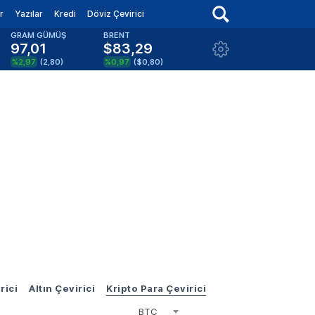
r
Yazılar
Kredi
Döviz Çevirici
GRAM GÜMÜŞ
BRENT
97,01
$83,29
%2,97
(
2,80
)
%0,97
(
$0,80
)
rici
Altın Çevirici
Kripto Para Çevirici
BTC