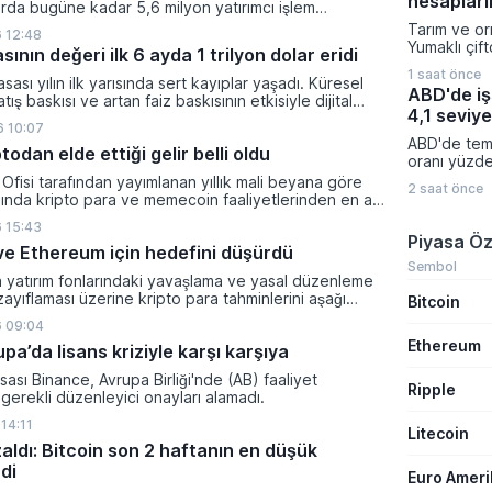
hesapları
rda bugüne kadar 5,6 milyon yatırımcı işlem
Yardımcısı H
 kripto bakiyesi bulunan yatırımcı sayısı 3,2 milyon
Tarım ve or
atanıyor.
 12:48
i.
Yumaklı çift
sının değeri ilk 6 ayda 1 trilyon dolar eridi
toplamda 68
1 saat önce
tutarında 
sası yılın ilk yarısında sert kayıplar yaşadı. Küresel
ABD'de iş
aktarıldığın
tış baskısı ve artan faiz baskısının etkisiyle dijital
4,1 seviye
emeğini ko
lam değeri 919 milyar 860 milyon dolarlık erime
 10:07
sürdürülen
ABD'de temm
todan elde ettiği gelir belli oldu
kapsamında 
oranı yüzde
tazminatınd
gerileyerek
Ofisi tarafından yayımlanan yıllık mali beyana göre
yatırımların
2 saat önce
beklentileri
lında kripto para ve memecoin faaliyetlerinden en az
kalem deste
performans 
gelir elde etti.
 15:43
katılım ora
Piyasa Öz
yana en dü
n ve Ethereum için hedefini düşürdü
işsizlik rak
Sembol
a yatırım fonlarındaki yavaşlama ve yasal düzenleme
düşüşün teme
zayıflaması üzerine kripto para tahminlerini aşağı
Bitcoin
ti.
 09:04
Ethereum
a’da lisans kriziyle karşı karşıya
sası Binance, Avrupa Birliği'nde (AB) faaliyet
Ripple
gerekli düzenleyici onayları alamadı.
14:11
Litecoin
zaldı: Bitcoin son 2 haftanın en düşük
di
Euro Amer