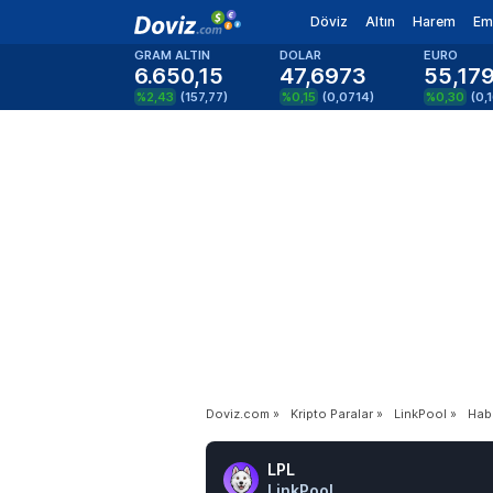
Döviz
Altın
Harem
Em
GRAM ALTIN
DOLAR
EURO
6.650,15
47,6973
55,17
%2,43
(
157,77
)
%0,15
(
0,0714
)
%0,30
(
0,
Doviz.com
»
Kripto Paralar
»
LinkPool
»
Hab
LPL
LinkPool