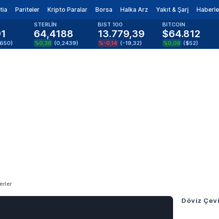
tia
Pariteler
Kripto Paralar
Borsa
Halka Arz
Yakıt & Şarj
Haberle
STERLİN
BIST 100
BITCOIN
91
64,4188
13.779,39
$64.812
1650
)
%0,38
(
0,2439
)
%-0,14
(
-19,32
)
%0,08
(
$52
)
erler
Döviz Çevi