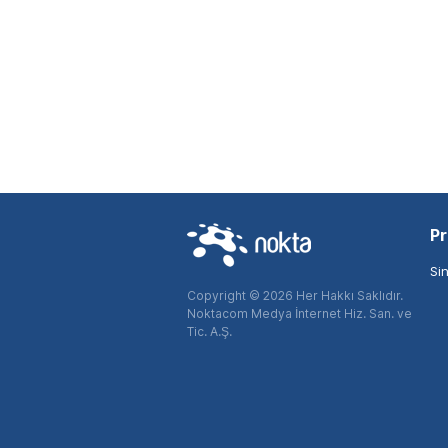
Pr
Si
Copyright © 2026 Her Hakkı Saklıdır.
Noktacom Medya İnternet Hiz. San. ve
Tic. A.Ş.