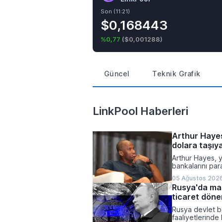
Son (11:21)
$0,168443
%0,77
(
$0,001288
)
Güncel
Teknik Grafik
LinkPool Haberleri
Arthur Hayes
dolara taşıya
Arthur Hayes, 
bankalarını pa
fiyatını 1 mily
05 Ağustos 2026
kayıplarının tet
Rusya'da mad
açacağını belirt
ticaret döne
olacağı vurgula
Rusya devlet ba
faaliyetlerinde