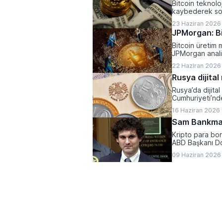
Bitcoin teknoloj
kaybederek son
23 Haziran 2026
JPMorgan: Bi
Bitcoin üretim m
JPMorgan analis
ciddi bir baskı a
22 Haziran 2026
Rusya dijital
Rusya’da dijita
Cumhuriyeti’nde 
16 Haziran 2026
Sam Bankman
Kripto para bo
ABD Başkanı Do
09 Haziran 2026