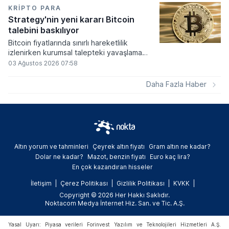
elde edilen dijital paraların belirli şartlar
KRIPTO PARA
altında dolaşımına ve menkul kıymet
Strategy'nin yeni kararı Bitcoin
alımlarında kullanılmasına olanak sağlanıyor.
talebini baskılıyor
Bitcoin fiyatlarında sınırlı hareketlilik
izlenirken kurumsal talepteki yavaşlama
piyasa dinamiklerini etkiliyor. ABD Merkez
03 Ağustos 2026 07:58
Bankasının faiz kararı sonrasında dar bantta
seyreden kripto para birimi, düzenleme
Daha Fazla Haber
çalışmalarındaki belirsizliklerle baskı altında
kalmaya devam ediyor.
Altın yorum ve tahminleri
Çeyrek altın fiyatı
Gram altın ne kadar?
Dolar ne kadar?
Mazot, benzin fiyatı
Euro kaç lira?
En çok kazandıran hisseler
İletişim
Çerez Politikası
Gizlilik Politikası
KVKK
Copyright © 2026 Her Hakkı Saklıdır.
Noktacom Medya İnternet Hiz. San. ve Tic. A.Ş.
Yasal Uyarı: Piyasa verileri Forinvest Yazılım ve Teknolojileri Hizmetleri A.Ş.