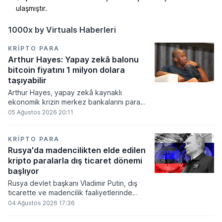
ulaşmıştır.
1000x by Virtuals Haberleri
KRIPTO PARA
Arthur Hayes: Yapay zekâ balonu
bitcoin fiyatını 1 milyon dolara
taşıyabilir
Arthur Hayes, yapay zekâ kaynaklı
ekonomik krizin merkez bankalarını para
basmaya zorlayacağını ve bu durumun
05 Ağustos 2026 20:11
bitcoin fiyatını 1 milyon dolara
taşıyabileceğini öngörürken beyaz yakalı iş
kayıplarının tetikleyeceği kredi krizinin
KRIPTO PARA
küresel likidite artışına yol açacağını belirtti
Rusya'da madencilikten elde edilen
ve bitcoinin bu süreçte en hızlı tepki veren
kripto paralarla dış ticaret dönemi
varlık olacağı vurguladı.
başlıyor
Rusya devlet başkanı Vladimir Putin, dış
ticarette ve madencilik faaliyetlerinde
kripto varlıkların kullanımına onay veren
04 Ağustos 2026 17:36
yeni yasayı imzaladı. Onaylanan bu
düzenleme çerçevesinde madencilikten