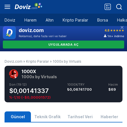
Döviz
Harem
Altın
Kripto Paralar
Borsa
Halka
Doviz.com
»
Kripto Paralar
»
1000x by Virtuals
1000X
1000x by Virtuals
Son (19:12)
1000X/TRY
Hacim
$0,00141337
₺0,06741700
$69
%-1,10
(
-$0,00001572
)
Güncel
Teknik Grafik
Tarihsel Veri
Haberler