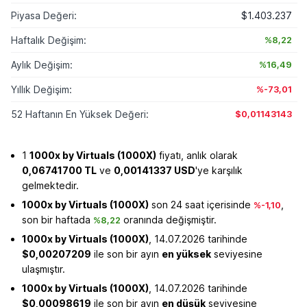
Piyasa Değeri:
$1.403.237
Haftalık Değişim:
%8,22
Aylık Değişim:
%16,49
Yıllık Değişim:
%-73,01
52 Haftanın En Yüksek Değeri:
$0,01143143
1
1000x by Virtuals (1000X)
fiyatı, anlık olarak
0,06741700 TL
ve
0,00141337 USD
'ye karşılık
gelmektedir.
1000x by Virtuals (1000X)
son 24 saat içerisinde
,
%-1,10
son bir haftada
oranında değişmiştir.
%8,22
1000x by Virtuals (1000X)
, 14.07.2026 tarihinde
$0,00207209
ile son bir ayın
en yüksek
seviyesine
ulaşmıştır.
1000x by Virtuals (1000X)
, 14.07.2026 tarihinde
$0,00098619
ile son bir ayın
en düşük
seviyesine