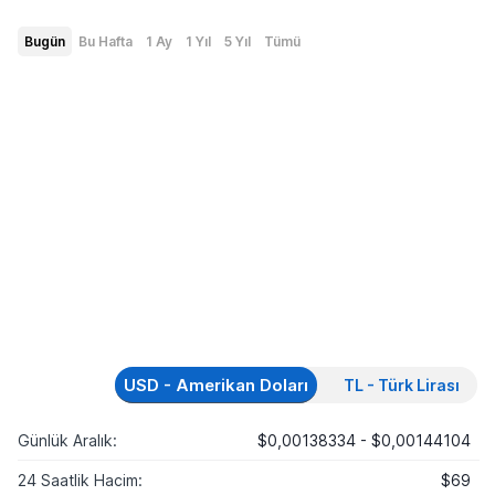
Bugün
Bu Hafta
1 Ay
1 Yıl
5 Yıl
Tümü
USD - Amerikan Doları
TL - Türk Lirası
Günlük Aralık:
$0,00138334 - $0,00144104
24 Saatlik Hacim:
$69