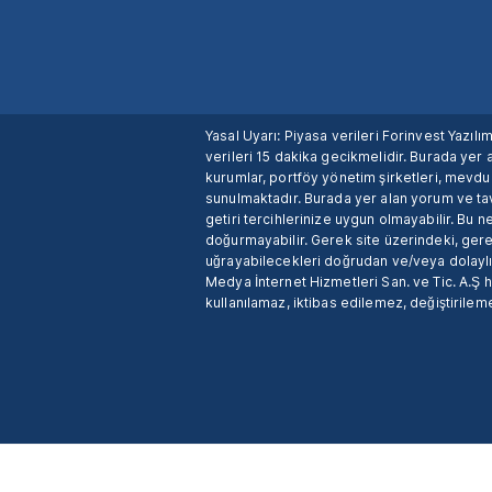
Yasal Uyarı: Piyasa verileri Forinvest Yazıl
verileri 15 dakika gecikmelidir. Burada yer a
kurumlar, portföy yönetim şirketleri, mevd
sunulmaktadır. Burada yer alan yorum ve tav
getiri tercihlerinize uygun olmayabilir. Bu 
doğurmayabilir. Gerek site üzerindeki, gerek
uğrayabilecekleri doğrudan ve/veya dolaylı
Medya İnternet Hizmetleri San. ve Tic. A.Ş 
kullanılamaz, iktibas edilemez, değiştirileme
X