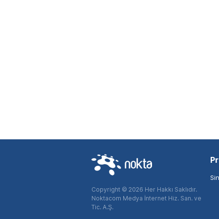
Pr
Si
Copyright © 2026 Her Hakkı Saklıdır.
Noktacom Medya İnternet Hiz. San. ve
Tic. A.Ş.