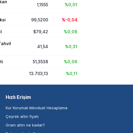
ikan
1,1555
%0,01
ksi
99,5200
%-0,04
l
$79,42
%0,08
Tahvil
41,54
%0,31
ti
51,3538
%0,06
13.703,13
%0,11
Hızlı Erişim
Kur Korumalı Mevduat Hesaplama
Çeyrek altın fiyatı
Gram altın ne kadar?