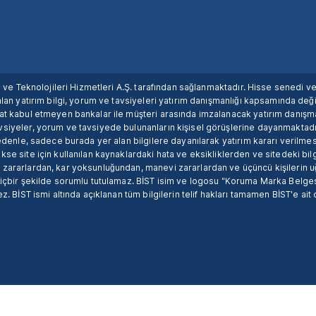
ım ve Teknolojileri Hizmetleri A.Ş. tarafından sağlanmaktadır. Hisse senedi 
lan yatırım bilgi, yorum ve tavsiyeleri yatırım danışmanlığı kapsamında değil
uat kabul etmeyen bankalar ile müşteri arasında imzalanacak yatırım danış
siyeler, yorum ve tavsiyede bulunanların kişisel görüşlerine dayanmaktadır
nedenle, sadece burada yer alan bilgilere dayanılarak yatırım kararı verilme
se site için kullanılan kaynaklardaki hata ve eksikliklerden ve sitedeki bilg
 zararlardan, kar yoksunluğundan, manevi zararlardan ve üçüncü kişilerin
hiçbir şekilde sorumlu tutulamaz. BİST isim ve logosu "Koruma Marka Belges
z. BİST ismi altında açıklanan tüm bilgilerin telif hakları tamamen BİST'e ait