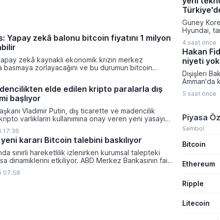
yeni tekno
yeni fırsat k
Onaylanan t
Türkiye'd
doğrultusu
Güney Korel
talep topla
Hyundai, ta
başlayarak
: Yapay zekâ balonu bitcoin fiyatını 1 milyon
IONIQ 6 mod
atacaklar Ç
4 saat önce
şekilde gün
bilir
Teknika Pla
Hakan Fida
versiyonun
Enerji ve K
yapay zekâ kaynaklı ekonomik krizin merkez
niyeti yok
satışa sund
ra basmaya zorlayacağını ve bu durumun bitcoin
ve ileri tek
Dışişleri B
on dolara taşıyabileceğini öngörürken beyaz yakalı iş
yenilenen a
Amman'da ka
ikleyeceği kredi krizinin küresel likidite artışına yol
sayesinde ul
encilikten elde edilen kripto paralarla dış
toplantının
ti ve bitcoinin bu süreçte en hızlı tepki veren varlık
istasyonlar
5 saat önce
gelişmelere
mi başlıyor
dı.
dakika gibi
sürecine dai
yüzde 10'd
şkanı Vladimir Putin, dış ticarette ve madencilik
bulundu. İs
Piyasa Öz
ulaştırabiliy
 kripto varlıkların kullanımına onay veren yeni yasayı
temsilcileri
lanan bu düzenleme çerçevesinde madencilikten
Fidan, İsrai
Sembol
 17:36
tal paraların belirli şartlar altında dolaşımına ve menkul
tavrına karş
yeni kararı Bitcoin talebini baskılıyor
nda kullanılmasına olanak sağlanıyor.
Bitcoin
toplumun so
gerektiğini 
ında sınırlı hareketlilik izlenirken kurumsal talepteki
a dinamiklerini etkiliyor. ABD Merkez Bankasının faiz
Ethereum
da dar bantta seyreden kripto para birimi, düzenleme
6 07:58
i belirsizliklerle baskı altında kalmaya devam ediyor.
Ripple
Litecoin