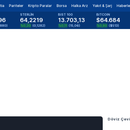
tia
Pariteler
Kripto Paralar
Borsa
Halka Arz
Yakıt & Şarj
Haberle
STERLİN
BIST 100
BITCOIN
96
64,2219
13.703,13
$64.684
0880
)
%0,20
(
0,1282
)
%0,11
(
15,06
)
%0,80
(
$513
)
Döviz Çevi