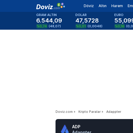
Döviz
Altın
Harem
Em
GRAM ALTIN
DOLAR
EURO
6.544,09
47,5728
55,09
%0,74
(
48,07
)
%0,01
(
0,0048
)
%0,16
(
0,
Doviz.com
»
Kripto Paralar
»
Adappter
ADP
Adappter