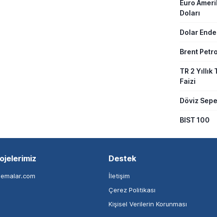
Euro Amer
Doları
Dolar Ende
Brent Petro
TR 2 Yıllık 
Faizi
Döviz Sepe
BIST 100
ojelerimiz
Destek
nemalar.com
İletişim
Çerez Politikası
Kişisel Verilerin Korunması