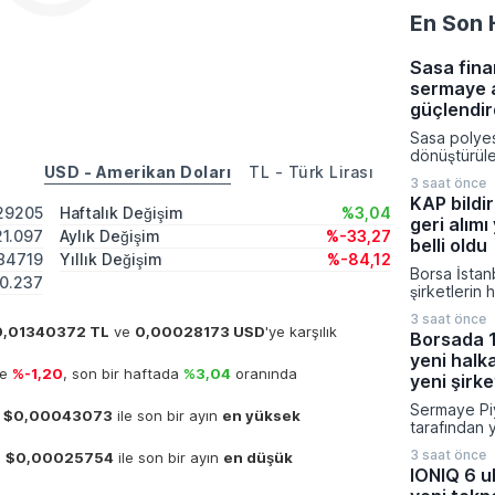
En Son 
Sasa fina
sermaye a
güçlendir
Sasa polye
dönüştürüleb
USD - Amerikan Doları
TL - Türk Lirası
yönelik 5,4
3 saat önce
tutarındaki
KAP bildir
artırımı süre
29205
Haftalık Değişim
%3,04
geri alımı
işlemleriyle
21.097
Aylık Değişim
%-33,27
Şirketin çık
belli oldu
84719
Yıllık Değişim
%-84,12
işlem netic
Borsa İstan
seviyesine 
60.237
şirketlerin 
sermaye yapı
koruma stra
Gazetesi’nd
3 saat önce
yürüttükleri
0,01340372 TL
ve
0,00028173 USD
'ye karşılık
yürürlüğe gi
Borsada 1
süreçleri t
yeni halka
ediyor. Ka
de
%-1,20
, son bir haftada
%3,04
oranında
Platformu ü
yeni şirke
bildirimlerd
Sermaye Piy
gayrimenku
e
$0,00043073
ile son bir ayın
en yüksek
tarafından 
isimlerin de
bültenle bir
kuruluşun p
3 saat önce
e
$0,00025754
ile son bir ayın
en düşük
şirketin ha
görülüyor.
IONIQ 6 ul
onay verilir