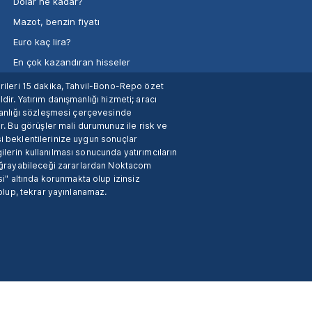
Dolar ne kadar?
Mazot, benzin fiyatı
Euro kaç lira?
En çok kazandıran hisseler
verileri 15 dakika, Tahvil-Bono-Repo özet
dir. Yatırım danışmanlığı hizmeti; aracı
manlığı sözleşmesi çerçevesinde
. Bu görüşler mali durumunuz ile risk ve
si beklentilerinize uygun sonuçlar
ilerin kullanılması sonucunda yatırımcıların
 uğrayabileceği zararlardan Noktacom
i" altında korunmakta olup izinsiz
 olup, tekrar yayınlanamaz.