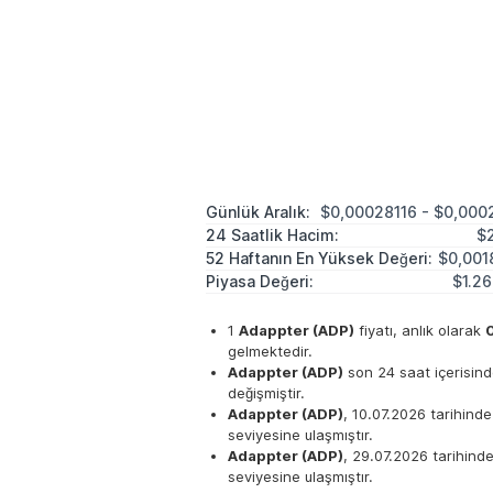
Günlük Aralık:
$0,00028116 - $0,000
24 Saatlik Hacim:
$
52 Haftanın En Yüksek Değeri:
$0,001
Piyasa Değeri:
$1.2
1
Adappter (ADP)
fiyatı, anlık olarak
gelmektedir.
Adappter (ADP)
son 24 saat içerisin
değişmiştir.
Adappter (ADP)
, 10.07.2026 tarihind
seviyesine ulaşmıştır.
Adappter (ADP)
, 29.07.2026 tarihind
seviyesine ulaşmıştır.