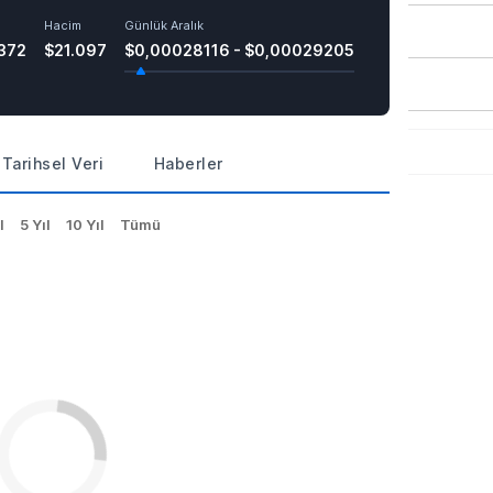
Hacim
Günlük Aralık
372
$21.097
$0,00028116 - $0,00029205
Tarihsel Veri
Haberler
l
5 Yıl
10 Yıl
Tümü