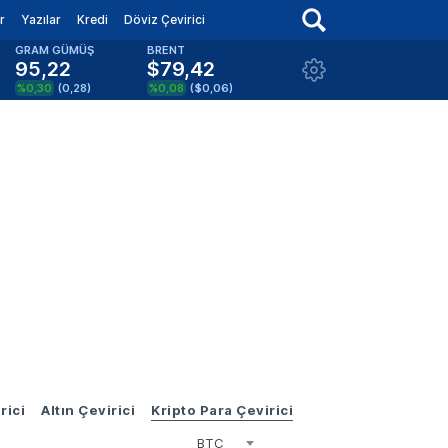
r
Yazılar
Kredi
Döviz Çevirici
GRAM GÜMÜŞ
BRENT
95,22
$79,42
%0,30
(
0,28
)
%0,08
(
$0,06
)
rici
Altın Çevirici
Kripto Para Çevirici
BTC