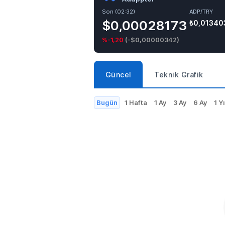
Son (02:32)
ADP/TRY
$0,00028173
₺0,01340
%-1,20
(
-$0,00000342
)
Güncel
Teknik Grafik
Bugün
1 Hafta
1 Ay
3 Ay
6 Ay
1 Yı