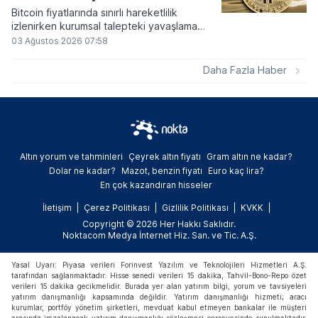
Bitcoin fiyatlarında sınırlı hareketlilik
izlenirken kurumsal talepteki yavaşlama
piyasa dinamiklerini etkiliyor. ABD Merkez
03 Ağustos 2026 07:58
Bankasının faiz kararı sonrasında dar bantta
seyreden kripto para birimi, düzenleme
Daha Fazla Haber
çalışmalarındaki belirsizliklerle baskı altında
kalmaya devam ediyor.
Altın yorum ve tahminleri
Çeyrek altın fiyatı
Gram altın ne kadar?
Dolar ne kadar?
Mazot, benzin fiyatı
Euro kaç lira?
En çok kazandıran hisseler
İletişim
Çerez Politikası
Gizlilik Politikası
KVKK
Copyright © 2026 Her Hakkı Saklıdır.
Noktacom Medya İnternet Hiz. San. ve Tic. A.Ş.
Yasal Uyarı: Piyasa verileri Forinvest Yazılım ve Teknolojileri Hizmetleri A.Ş.
tarafından sağlanmaktadır. Hisse senedi verileri 15 dakika, Tahvil-Bono-Repo özet
verileri 15 dakika gecikmelidir. Burada yer alan yatırım bilgi, yorum ve tavsiyeleri
yatırım danışmanlığı kapsamında değildir. Yatırım danışmanlığı hizmeti; aracı
kurumlar, portföy yönetim şirketleri, mevduat kabul etmeyen bankalar ile müşteri