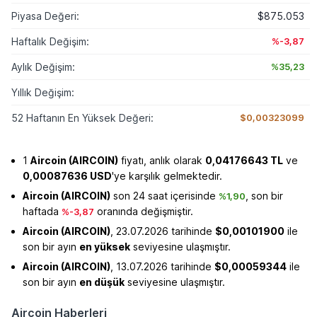
Piyasa Değeri:
$875.053
Haftalık Değişim:
%-3,87
Aylık Değişim:
%35,23
Yıllık Değişim:
52 Haftanın En Yüksek Değeri:
$0,00323099
1
Aircoin (AIRCOIN)
fiyatı, anlık olarak
0,04176643 TL
ve
0,00087636 USD
'ye karşılık gelmektedir.
Aircoin (AIRCOIN)
son 24 saat içerisinde
, son bir
%1,90
haftada
oranında değişmiştir.
%-3,87
Aircoin (AIRCOIN)
, 23.07.2026 tarihinde
$0,00101900
ile
son bir ayın
en yüksek
seviyesine ulaşmıştır.
Aircoin (AIRCOIN)
, 13.07.2026 tarihinde
$0,00059344
ile
son bir ayın
en düşük
seviyesine ulaşmıştır.
Aircoin Haberleri