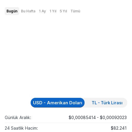
Bugün
Bu Hafta
1 Ay
1 Yıl
5 Yıl
Tümü
USD - Amerikan Doları
TL - Türk Lirası
Günlük Aralık:
$0,00085414 - $0,00092023
24 Saatlik Hacim:
$82.241