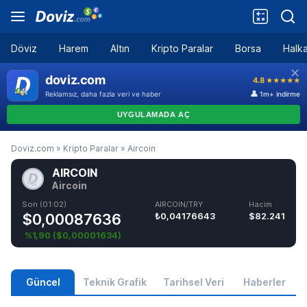
Döviz
Harem
Altın
Kripto Paralar
Borsa
Halka
Doviz.com
»
Kripto Paralar
»
Aircoin
AIRCOIN
Aircoin
Son (01:02)
AIRCOIN/TRY
Hacim
$0,00087636
₺0,04176643
$82.241
%1,90
(
$0,00001634
)
Güncel
Teknik Grafik
Tarihsel Veri
Haberler