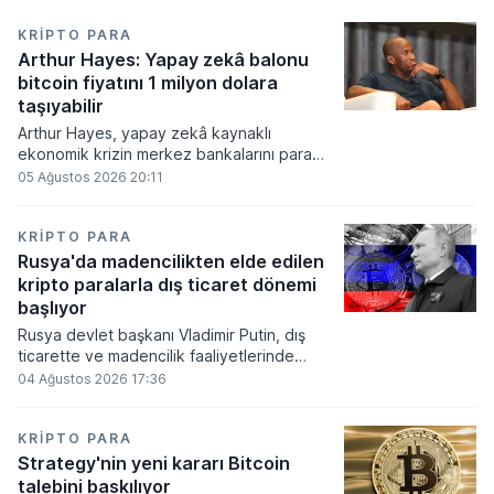
KRIPTO PARA
Arthur Hayes: Yapay zekâ balonu
bitcoin fiyatını 1 milyon dolara
taşıyabilir
Arthur Hayes, yapay zekâ kaynaklı
ekonomik krizin merkez bankalarını para
basmaya zorlayacağını ve bu durumun
05 Ağustos 2026 20:11
bitcoin fiyatını 1 milyon dolara
taşıyabileceğini öngörürken beyaz yakalı iş
kayıplarının tetikleyeceği kredi krizinin
KRIPTO PARA
küresel likidite artışına yol açacağını belirtti
Rusya'da madencilikten elde edilen
ve bitcoinin bu süreçte en hızlı tepki veren
kripto paralarla dış ticaret dönemi
varlık olacağı vurguladı.
başlıyor
Rusya devlet başkanı Vladimir Putin, dış
ticarette ve madencilik faaliyetlerinde
kripto varlıkların kullanımına onay veren
04 Ağustos 2026 17:36
yeni yasayı imzaladı. Onaylanan bu
düzenleme çerçevesinde madencilikten
elde edilen dijital paraların belirli şartlar
KRIPTO PARA
altında dolaşımına ve menkul kıymet
Strategy'nin yeni kararı Bitcoin
alımlarında kullanılmasına olanak sağlanıyor.
talebini baskılıyor