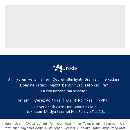
Altın yorum ve tahminleri
Çeyrek altın fiyatı
Gram altın ne kadar?
Dolar ne kadar?
Mazot, benzin fiyatı
Euro kaç lira?
En çok kazandıran hisseler
İletişim
Çerez Politikası
Gizlilik Politikası
KVKK
Copyright © 2026 Her Hakkı Saklıdır.
Noktacom Medya İnternet Hiz. San. ve Tic. A.Ş.
Yasal Uyarı: Piyasa verileri Forinvest Yazılım ve Teknolojileri Hizmetleri A.Ş.
tarafından sağlanmaktadır. Hisse senedi verileri 15 dakika, Tahvil-Bono-Repo özet