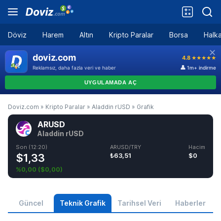
Döviz
Harem
Altın
Kripto Paralar
Borsa
Halka
Doviz.com
»
Kripto Paralar
»
Aladdin rUSD
»
Grafik
ARUSD
Aladdin rUSD
Son (12:20)
ARUSD/TRY
Hacim
$1,33
₺63,51
$0
%0,00
(
$0,00
)
Güncel
Teknik Grafik
Tarihsel Veri
Haberler