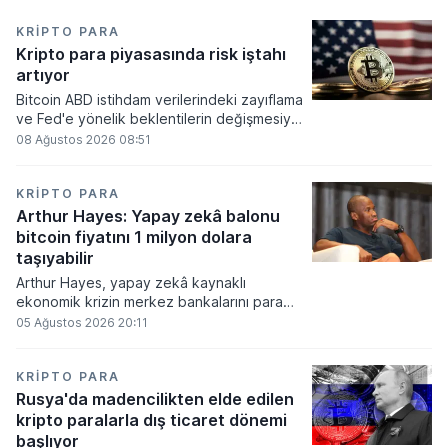
KRIPTO PARA
Kripto para piyasasında risk iştahı
artıyor
Bitcoin ABD istihdam verilerindeki zayıflama
ve Fed'e yönelik beklentilerin değişmesiyle
haftayı yükselişle kapattı. Kripto para
08 Ağustos 2026 08:51
piyasalarında risk iştahı artarken
yatırımcıların odağı önümüzdeki dönemde
açıklanacak enflasyon rakamlarına ve
KRIPTO PARA
küresel gelişmelere çevrildi.
Arthur Hayes: Yapay zekâ balonu
bitcoin fiyatını 1 milyon dolara
taşıyabilir
Arthur Hayes, yapay zekâ kaynaklı
ekonomik krizin merkez bankalarını para
basmaya zorlayacağını ve bu durumun
05 Ağustos 2026 20:11
bitcoin fiyatını 1 milyon dolara
taşıyabileceğini öngörürken beyaz yakalı iş
kayıplarının tetikleyeceği kredi krizinin
KRIPTO PARA
küresel likidite artışına yol açacağını belirtti
Rusya'da madencilikten elde edilen
ve bitcoinin bu süreçte en hızlı tepki veren
kripto paralarla dış ticaret dönemi
varlık olacağı vurguladı.
başlıyor