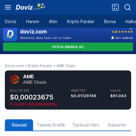
Döviz
Harem
Altın
Kripto Paralar
Borsa
Halka
Doviz.com
»
Kripto Paralar
»
AME Chain
AME
AME Chain
Son (10:26)
AME/TRY
Hacim
$0,00023675
₺0,01129746
$61.043
%-0,90
(
-$0,00000215
)
Güncel
Teknik Grafik
Tarihsel Veri
Haberler