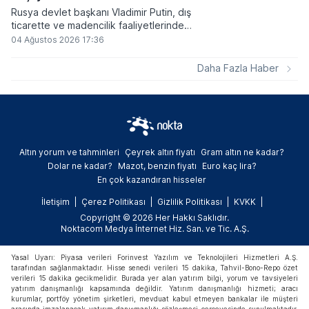
Rusya devlet başkanı Vladimir Putin, dış
ticarette ve madencilik faaliyetlerinde
kripto varlıkların kullanımına onay veren
04 Ağustos 2026 17:36
yeni yasayı imzaladı. Onaylanan bu
düzenleme çerçevesinde madencilikten
Daha Fazla Haber
elde edilen dijital paraların belirli şartlar
altında dolaşımına ve menkul kıymet
alımlarında kullanılmasına olanak sağlanıyor.
Altın yorum ve tahminleri
Çeyrek altın fiyatı
Gram altın ne kadar?
Dolar ne kadar?
Mazot, benzin fiyatı
Euro kaç lira?
En çok kazandıran hisseler
İletişim
Çerez Politikası
Gizlilik Politikası
KVKK
Copyright © 2026 Her Hakkı Saklıdır.
Noktacom Medya İnternet Hiz. San. ve Tic. A.Ş.
Yasal Uyarı: Piyasa verileri Forinvest Yazılım ve Teknolojileri Hizmetleri A.Ş.
tarafından sağlanmaktadır. Hisse senedi verileri 15 dakika, Tahvil-Bono-Repo özet
verileri 15 dakika gecikmelidir. Burada yer alan yatırım bilgi, yorum ve tavsiyeleri
yatırım danışmanlığı kapsamında değildir. Yatırım danışmanlığı hizmeti; aracı
kurumlar, portföy yönetim şirketleri, mevduat kabul etmeyen bankalar ile müşteri