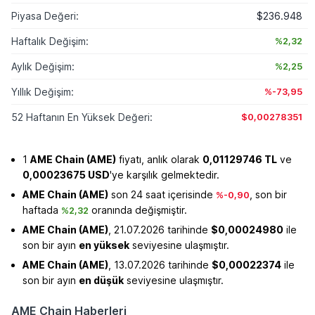
Piyasa Değeri:
$236.948
Haftalık Değişim:
%2,32
Aylık Değişim:
%2,25
Yıllık Değişim:
%-73,95
52 Haftanın En Yüksek Değeri:
$0,00278351
1
AME Chain (AME)
fiyatı, anlık olarak
0,01129746 TL
ve
0,00023675 USD
'ye karşılık gelmektedir.
AME Chain (AME)
son 24 saat içerisinde
, son bir
%-0,90
haftada
oranında değişmiştir.
%2,32
AME Chain (AME)
, 21.07.2026 tarihinde
$0,00024980
ile
son bir ayın
en yüksek
seviyesine ulaşmıştır.
AME Chain (AME)
, 13.07.2026 tarihinde
$0,00022374
ile
son bir ayın
en düşük
seviyesine ulaşmıştır.
AME Chain Haberleri