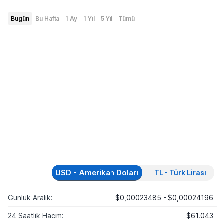
Bugün
Bu Hafta
1 Ay
1 Yıl
5 Yıl
Tümü
USD - Amerikan Doları
TL - Türk Lirası
Günlük Aralık:
$0,00023485 - $0,00024196
24 Saatlik Hacim:
$61.043