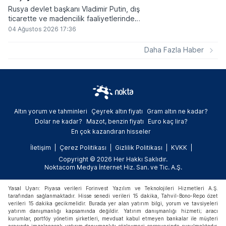
Rusya devlet başkanı Vladimir Putin, dış
ticarette ve madencilik faaliyetlerinde
kripto varlıkların kullanımına onay veren
04 Ağustos 2026 17:36
yeni yasayı imzaladı. Onaylanan bu
düzenleme çerçevesinde madencilikten
Daha Fazla Haber
elde edilen dijital paraların belirli şartlar
altında dolaşımına ve menkul kıymet
alımlarında kullanılmasına olanak sağlanıyor.
Altın yorum ve tahminleri
Çeyrek altın fiyatı
Gram altın ne kadar?
Dolar ne kadar?
Mazot, benzin fiyatı
Euro kaç lira?
En çok kazandıran hisseler
İletişim
Çerez Politikası
Gizlilik Politikası
KVKK
Copyright © 2026 Her Hakkı Saklıdır.
Noktacom Medya İnternet Hiz. San. ve Tic. A.Ş.
Yasal Uyarı: Piyasa verileri Forinvest Yazılım ve Teknolojileri Hizmetleri A.Ş.
tarafından sağlanmaktadır. Hisse senedi verileri 15 dakika, Tahvil-Bono-Repo özet
verileri 15 dakika gecikmelidir. Burada yer alan yatırım bilgi, yorum ve tavsiyeleri
yatırım danışmanlığı kapsamında değildir. Yatırım danışmanlığı hizmeti; aracı
kurumlar, portföy yönetim şirketleri, mevduat kabul etmeyen bankalar ile müşteri