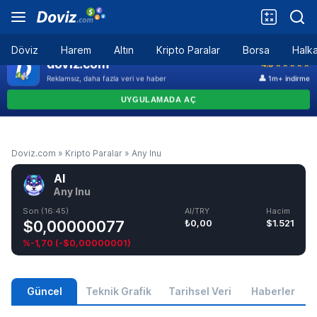
Döviz
Harem
Altın
Kripto Paralar
Borsa
Halka
Doviz.com
»
Kripto Paralar
»
Any Inu
AI
Any Inu
Son (16:45)
AI/TRY
Hacim
$0,00000077
₺0,00
$1.521
%-1,70
(
-$0,00000001
)
Güncel
Teknik Grafik
Tarihsel Veri
Haberler