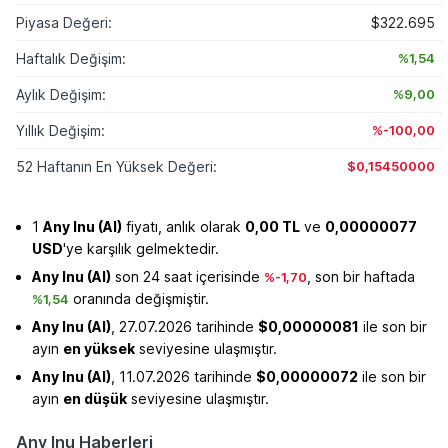
Piyasa Değeri:
$322.695
Haftalık Değişim:
%1,54
Aylık Değişim:
%9,00
Yıllık Değişim:
%-100,00
52 Haftanın En Yüksek Değeri:
$0,15450000
1
Any Inu (AI)
fiyatı, anlık olarak
0,00 TL
ve
0,00000077
USD
'ye karşılık gelmektedir.
Any Inu (AI)
son 24 saat içerisinde
, son bir haftada
%-1,70
oranında değişmiştir.
%1,54
Any Inu (AI)
, 27.07.2026 tarihinde
$0,00000081
ile son bir
ayın
en yüksek
seviyesine ulaşmıştır.
Any Inu (AI)
, 11.07.2026 tarihinde
$0,00000072
ile son bir
ayın
en düşük
seviyesine ulaşmıştır.
Any Inu Haberleri