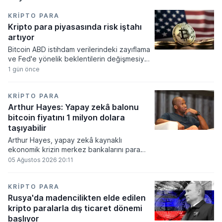
KRIPTO PARA
Kripto para piyasasında risk iştahı
artıyor
Bitcoin ABD istihdam verilerindeki zayıflama
ve Fed'e yönelik beklentilerin değişmesiyle
haftayı yükselişle kapattı. Kripto para
1 gün önce
piyasalarında risk iştahı artarken
yatırımcıların odağı önümüzdeki dönemde
açıklanacak enflasyon rakamlarına ve
KRIPTO PARA
küresel gelişmelere çevrildi.
Arthur Hayes: Yapay zekâ balonu
bitcoin fiyatını 1 milyon dolara
taşıyabilir
Arthur Hayes, yapay zekâ kaynaklı
ekonomik krizin merkez bankalarını para
basmaya zorlayacağını ve bu durumun
05 Ağustos 2026 20:11
bitcoin fiyatını 1 milyon dolara
taşıyabileceğini öngörürken beyaz yakalı iş
kayıplarının tetikleyeceği kredi krizinin
KRIPTO PARA
küresel likidite artışına yol açacağını belirtti
Rusya'da madencilikten elde edilen
ve bitcoinin bu süreçte en hızlı tepki veren
kripto paralarla dış ticaret dönemi
varlık olacağı vurguladı.
başlıyor