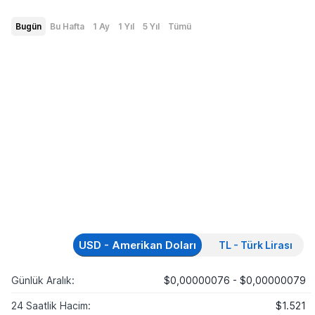
Bugün
Bu Hafta
1 Ay
1 Yıl
5 Yıl
Tümü
USD - Amerikan Doları
TL - Türk Lirası
Günlük Aralık:
$0,00000076 - $0,00000079
24 Saatlik Hacim:
$1.521