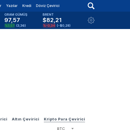
r
Yazılar
Kredi
Döviz Çevirici
GRAM GÜMÜŞ
BRENT
97,57
$82,21
%3,57
(
3,36
)
%-0,34
(
-$0,28
)
rici
Altın Çevirici
Kripto Para Çevirici
BTC