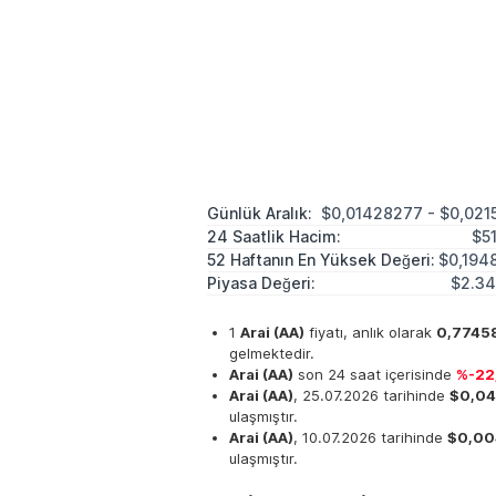
Günlük Aralık:
$0,01428277 - $0,021
24 Saatlik Hacim:
$5
52 Haftanın En Yüksek Değeri:
$0,194
Piyasa Değeri:
$2.34
1
Arai (AA)
fiyatı, anlık olarak
0,7745
gelmektedir.
Arai (AA)
son 24 saat içerisinde
%-22
Arai (AA)
, 25.07.2026 tarihinde
$0,0
ulaşmıştır.
Arai (AA)
, 10.07.2026 tarihinde
$0,00
ulaşmıştır.