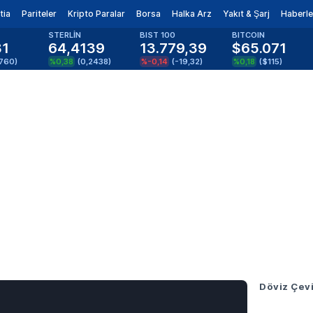
tia
Pariteler
Kripto Paralar
Borsa
Halka Arz
Yakıt & Şarj
Haberle
STERLİN
BIST 100
BITCOIN
81
64,4139
13.779,39
$65.071
1760
)
%0,38
(
0,2438
)
%-0,14
(
-19,32
)
%0,18
(
$115
)
Döviz Çevi