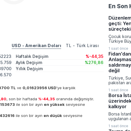
En Son 
Düzenlem
geçti: Yen
süreçteki
Çocuk korum
Türkiye Büy
USD - Amerikan Doları
TL - Türk Lirası
Genel Kurul
1 saat önce
edilerek ya
Fidan'da
yeni düzenl
52223
Haftalık Değişim
%-44,35
Anlaşması
sistemi, inf
15.759
Aylık Değişim
%276,86
çocukların 
saldırma
89700
Yıllık Değişim
kapsamlı de
değil
geçiyor.
6.570
Türkiye, Su
pakistan ar
savunma anl
8700 TL
ve
0,01623956 USD
'ye karşılık
1 saat önce
detayları dı
Borsa İsta
fidan tara
,80
, son bir haftada
%-44,35
oranında değişmiştir.
üzerindek
açıklandı. 
4153673
ile son bir ayın
en yüksek
seviyesine
konusu ask
kalkıyor
yapısal ola
Borsa İstan
antlaşması'
432616
ile son bir ayın
en düşük
seviyesine
uygulanan a
içeren 5. m
üzerindeki i
mahiyette o
1 saat önce
haftada kad