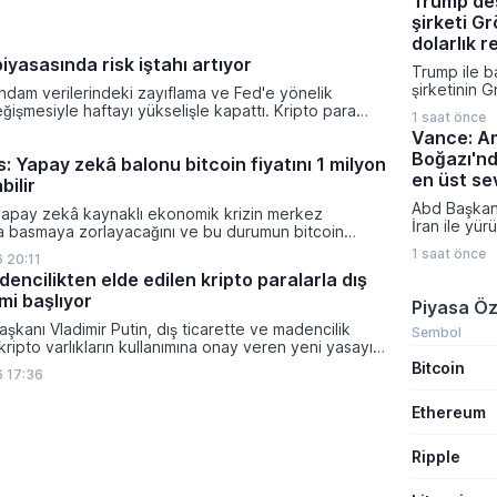
Trump des
kalkıyor. Vo
şirketi Gr
Sistemi çer
açığa satış 
dolarlık 
yasaklarını
iyasasında risk iştahı artıyor
Trump ile ba
yatırımcılar
şirketinin G
ihdam verilerindeki zayıflama ve Fed'e yönelik
işlem süreç
faaliyetleri
eğişmesiyle haftayı yükselişle kapattı. Kripto para
1 saat önce
tırmandırıy
isk iştahı artarken yatırımcıların odağı önümüzdeki
Vance: A
sert uyarıla
nacak enflasyon rakamlarına ve küresel gelişmelere
Boğazı'nd
hazırlıklar
: Yapay zekâ balonu bitcoin fiyatını 1 milyon
milyarlarca 
en üst se
bilir
iddiasıyla s
Abd Başkan
yapay zekâ kaynaklı ekonomik krizin merkez
başlamayı pl
İran ile yür
ra basmaya zorlayacağını ve bu durumun bitcoin
temaslara da
on dolara taşıyabileceğini öngörürken beyaz yakalı iş
1 saat önce
 20:11
açıklamalar
ikleyeceği kredi krizinin küresel likidite artışına yol
encilikten elde edilen kripto paralarla dış
Doğu'dan ge
ti ve bitcoinin bu süreçte en hızlı tepki veren varlık
kaynaklarını
mi başlıyor
dı.
Piyasa Öz
düzeye çık
şkanı Vladimir Putin, dış ticarette ve madencilik
ABD yönetim
Sembol
 kripto varlıkların kullanımına onay veren yeni yasayı
stratejik de
lanan bu düzenleme çerçevesinde madencilikten
Bitcoin
yönelmeyec
 17:36
tal paraların belirli şartlar altında dolaşımına ve menkul
ediyor.
nda kullanılmasına olanak sağlanıyor.
Ethereum
Ripple