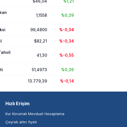
$46,04
%1,21
ikan
1,1558
%0,29
ksi
99,4800
%-0,34
l
$82,21
%-0,34
Tahvil
41,30
%-0,55
ti
51,4973
%0,26
13.779,39
%-0,14
Hızlı Erişim
Kur Korumalı Mevduat Hesaplama
Çeyrek altın fiyatı