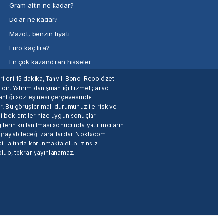
Gram altın ne kadar?
Dolar ne kadar?
Mazot, benzin fiyatı
Euro kaç lira?
En çok kazandıran hisseler
verileri 15 dakika, Tahvil-Bono-Repo özet
dir. Yatırım danışmanlığı hizmeti; aracı
manlığı sözleşmesi çerçevesinde
. Bu görüşler mali durumunuz ile risk ve
si beklentilerinize uygun sonuçlar
ilerin kullanılması sonucunda yatırımcıların
 uğrayabileceği zararlardan Noktacom
i" altında korunmakta olup izinsiz
 olup, tekrar yayınlanamaz.