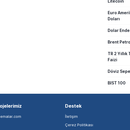
Litecoin
Euro Amer
Doları
Dolar Ende
Brent Petro
TR 2 Yıllık 
Faizi
Döviz Sepe
BIST 100
ojelerimiz
Destek
nemalar.com
İletişim
Çerez Politikası