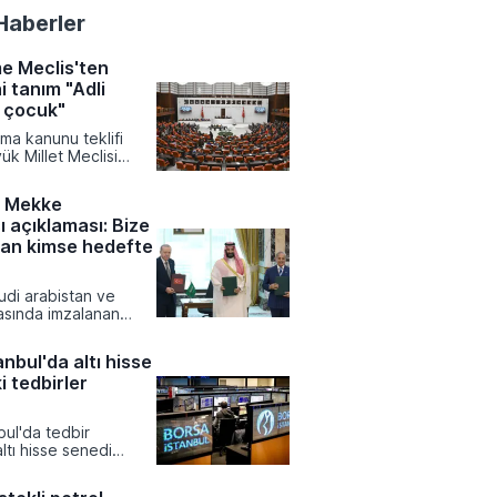
Haberler
e Meclis'ten
i tanım "Adli
 çocuk"
a kanunu teklifi
ük Millet Meclisi
u tarafından kabul
salaştı. Yasalaşan
n Mekke
eme ile çocuk adalet
 açıklaması: Bize
az süreçleri ve
korunmasına yönelik
yan kimse hedefte
ğişiklikler hayata
udi arabistan ve
asında imzalanan
aşmasının teknik
şişleri bakanı hakan
nbul'da altı hisse
fından kamuoyuna
i tedbirler
Bakan fidan, söz
eri mutabakatın
rak nato
bul'da tedbir
nın kolektif savunmayı
ltı hisse senedi
addesiyle aynı
şlem kısıtlamaları yeni
lduğunu ifade etti.
emeli olarak