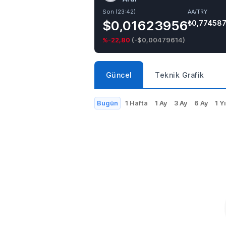
Son (23:42)
AA/TRY
$0,01623956
₺0,77458
%-22,80
(
-$0,00479614
)
Güncel
Teknik Grafik
Bugün
1 Hafta
1 Ay
3 Ay
6 Ay
1 Yı