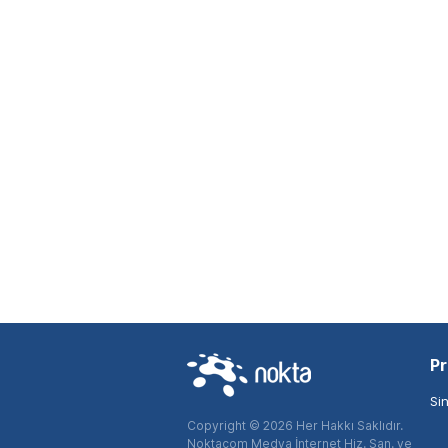
Pr
Si
Copyright © 2026 Her Hakkı Saklıdır.
Noktacom Medya İnternet Hiz. San. ve