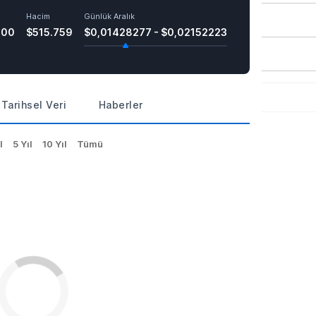
Hacim
Günlük Aralık
700
$515.759
$0,01428277 - $0,02152223
Tarihsel Veri
Haberler
l
5 Yıl
10 Yıl
Tümü