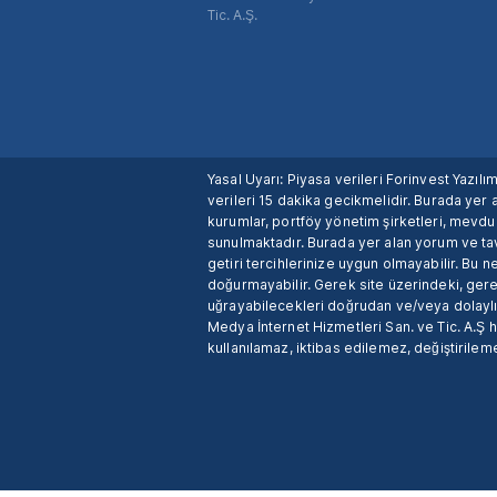
Tic. A.Ş.
Yasal Uyarı: Piyasa verileri Forinvest Yazıl
verileri 15 dakika gecikmelidir. Burada yer a
kurumlar, portföy yönetim şirketleri, mevd
sunulmaktadır. Burada yer alan yorum ve tav
getiri tercihlerinize uygun olmayabilir. Bu 
doğurmayabilir. Gerek site üzerindeki, gerek
uğrayabilecekleri doğrudan ve/veya dolaylı
Medya İnternet Hizmetleri San. ve Tic. A.Ş 
kullanılamaz, iktibas edilemez, değiştirileme