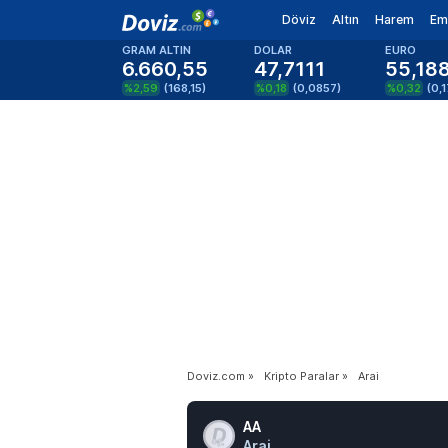
Döviz
Altın
Harem
Em
GRAM ALTIN
DOLAR
EURO
6.660,55
47,7111
55,18
%2,59
(
168,15
)
%0,18
(
0,0857
)
%0,32
(
0,
Doviz.com
»
Kripto Paralar
»
Arai
AA
Arai