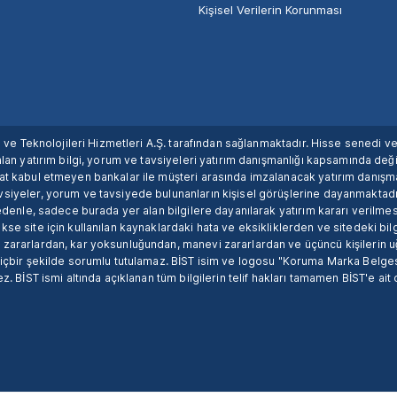
Kişisel Verilerin Korunması
ım ve Teknolojileri Hizmetleri A.Ş. tarafından sağlanmaktadır. Hisse senedi 
lan yatırım bilgi, yorum ve tavsiyeleri yatırım danışmanlığı kapsamında değil
uat kabul etmeyen bankalar ile müşteri arasında imzalanacak yatırım danış
siyeler, yorum ve tavsiyede bulunanların kişisel görüşlerine dayanmaktadır
nedenle, sadece burada yer alan bilgilere dayanılarak yatırım kararı verilme
se site için kullanılan kaynaklardaki hata ve eksikliklerden ve sitedeki bilg
 zararlardan, kar yoksunluğundan, manevi zararlardan ve üçüncü kişilerin
hiçbir şekilde sorumlu tutulamaz. BİST isim ve logosu "Koruma Marka Belges
z. BİST ismi altında açıklanan tüm bilgilerin telif hakları tamamen BİST'e ait