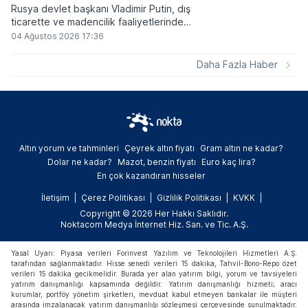
Rusya devlet başkanı Vladimir Putin, dış
ticarette ve madencilik faaliyetlerinde
kripto varlıkların kullanımına onay veren
04 Ağustos 2026 17:36
yeni yasayı imzaladı. Onaylanan bu
düzenleme çerçevesinde madencilikten
Daha Fazla Haber
elde edilen dijital paraların belirli şartlar
altında dolaşımına ve menkul kıymet
alımlarında kullanılmasına olanak sağlanıyor.
Altın yorum ve tahminleri
Çeyrek altın fiyatı
Gram altın ne kadar?
Dolar ne kadar?
Mazot, benzin fiyatı
Euro kaç lira?
En çok kazandıran hisseler
İletişim
Çerez Politikası
Gizlilik Politikası
KVKK
Copyright © 2026 Her Hakkı Saklıdır.
Noktacom Medya İnternet Hiz. San. ve Tic. A.Ş.
Yasal Uyarı: Piyasa verileri Forinvest Yazılım ve Teknolojileri Hizmetleri A.Ş.
tarafından sağlanmaktadır. Hisse senedi verileri 15 dakika, Tahvil-Bono-Repo özet
verileri 15 dakika gecikmelidir. Burada yer alan yatırım bilgi, yorum ve tavsiyeleri
yatırım danışmanlığı kapsamında değildir. Yatırım danışmanlığı hizmeti; aracı
kurumlar, portföy yönetim şirketleri, mevduat kabul etmeyen bankalar ile müşteri
arasında imzalanacak yatırım danışmanlığı sözleşmesi çerçevesinde sunulmaktadır.