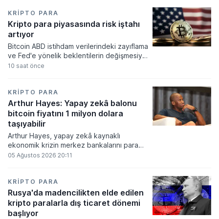
KRIPTO PARA
Kripto para piyasasında risk iştahı
artıyor
Bitcoin ABD istihdam verilerindeki zayıflama
ve Fed'e yönelik beklentilerin değişmesiyle
haftayı yükselişle kapattı. Kripto para
10 saat önce
piyasalarında risk iştahı artarken
yatırımcıların odağı önümüzdeki dönemde
açıklanacak enflasyon rakamlarına ve
KRIPTO PARA
küresel gelişmelere çevrildi.
Arthur Hayes: Yapay zekâ balonu
bitcoin fiyatını 1 milyon dolara
taşıyabilir
Arthur Hayes, yapay zekâ kaynaklı
ekonomik krizin merkez bankalarını para
basmaya zorlayacağını ve bu durumun
05 Ağustos 2026 20:11
bitcoin fiyatını 1 milyon dolara
taşıyabileceğini öngörürken beyaz yakalı iş
kayıplarının tetikleyeceği kredi krizinin
KRIPTO PARA
küresel likidite artışına yol açacağını belirtti
Rusya'da madencilikten elde edilen
ve bitcoinin bu süreçte en hızlı tepki veren
kripto paralarla dış ticaret dönemi
varlık olacağı vurguladı.
başlıyor