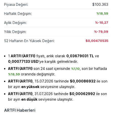
Piyasa Değeri:
$100.363
Haftalık Değişim:
%18,59
Aylık Değişim:
%-10,27
Yıllık Değişim:
%-79,09
52 Haftanın En Yüksek Değeri:
$0,00470535
1
ARTFI (ARTFI)
fiyatı, anlık olarak
0,03679031 TL
ve
0,00077133 USD
'ye karşılık gelmektedir.
ARTFI (ARTFI)
son 24 saat içerisinde
, son bir haftada
%1,10
oranında değişmiştir.
%18,59
ARTFI (ARTFI)
, 15.07.2026 tarihinde
$0,00086932
ile son
bir ayın
en yüksek
seviyesine ulaşmıştır.
ARTFI (ARTFI)
, 31.07.2026 tarihinde
$0,00062992
ile son
bir ayın
en düşük
seviyesine ulaşmıştır.
ARTFI Haberleri