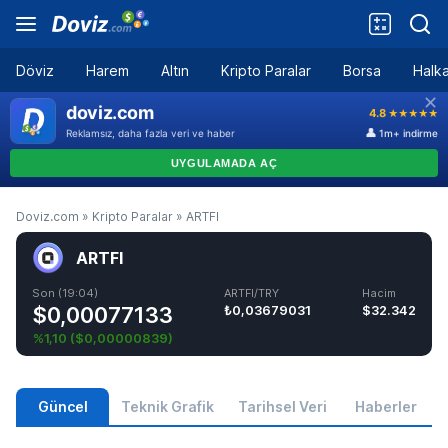
Döviz
Harem
Altın
Kripto Paralar
Borsa
Halka
Doviz.com
»
Kripto Paralar
»
ARTFI
ARTFI
Son (19:04)
ARTFI/TRY
Hacim
$0,00077133
₺0,03679031
$32.342
%1,10
(
$0,00000839
)
Güncel
Teknik Grafik
Tarihsel Veri
Haberler