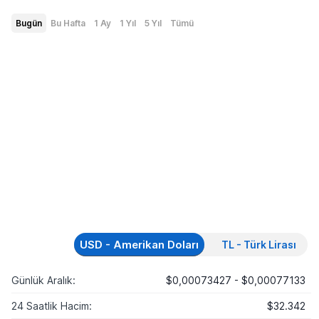
Bugün
Bu Hafta
1 Ay
1 Yıl
5 Yıl
Tümü
USD - Amerikan Doları
TL - Türk Lirası
Günlük Aralık:
$0,00073427 - $0,00077133
24 Saatlik Hacim:
$32.342