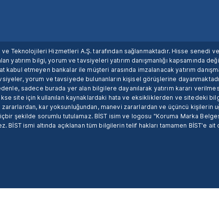
ım ve Teknolojileri Hizmetleri A.Ş. tarafından sağlanmaktadır. Hisse senedi 
lan yatırım bilgi, yorum ve tavsiyeleri yatırım danışmanlığı kapsamında değil
uat kabul etmeyen bankalar ile müşteri arasında imzalanacak yatırım danış
siyeler, yorum ve tavsiyede bulunanların kişisel görüşlerine dayanmaktadır
nedenle, sadece burada yer alan bilgilere dayanılarak yatırım kararı verilme
se site için kullanılan kaynaklardaki hata ve eksikliklerden ve sitedeki bilg
 zararlardan, kar yoksunluğundan, manevi zararlardan ve üçüncü kişilerin
hiçbir şekilde sorumlu tutulamaz. BİST isim ve logosu "Koruma Marka Belges
z. BİST ismi altında açıklanan tüm bilgilerin telif hakları tamamen BİST'e ait