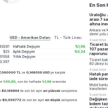
En Son 
Uraloğlu:
arası 7 s
altına in
Ankara ve K
demir yolu u
USD - Amerikan Doları
TL - Türk Lirası
projesiyle 
4 saat önce
yolculuk sü
Ticaret b
niteliğinde 
149281
Haftalık Değişim
%1,98
107 pazar
Ulaştırma ve
$25
Aylık Değişim
%0,34
tarafından 
raporunu 
151558
Yıllık Değişim
sonucunda
Ticaret baka
saati bulan
3.397
80 ülkeyi k
saat 45 dak
pazar araşt
hedefleniyo
4 saat önce
Ticaret müş
7,060000 TL
ve
0,148059 USD
'ye karşılık
Hatalı pa
hazırlanan 1
iade sürec
iş dünyasını
de
%55,80
, son bir haftada
%1,98
oranında
stratejileri
Mobil banka
üzere dijita
transferleri
açıldı.
de
$0,149864
ile son bir ayın
en yüksek
seviyesine
küçük dikka
5 saat önce
mali kayıpl
Değişken 
de
$0,059772
ile son bir ayın
en düşük
seviyesine
konusunda 
kıdem taz
kritik uyarıl
onayı veril