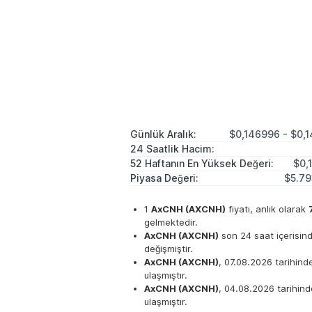
Günlük Aralık:
$0,146996 - $0,
24 Saatlik Hacim:
52 Haftanın En Yüksek Değeri:
$0,
Piyasa Değeri:
$5.79
1
AxCNH (AXCNH)
fiyatı, anlık olarak
gelmektedir.
AxCNH (AXCNH)
son 24 saat içerisin
değişmiştir.
AxCNH (AXCNH)
, 07.08.2026 tarihin
ulaşmıştır.
AxCNH (AXCNH)
, 04.08.2026 tarihin
ulaşmıştır.