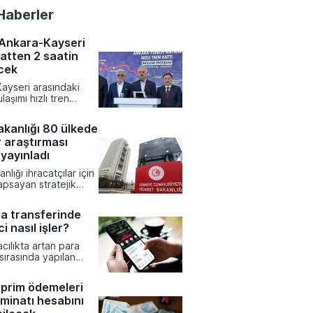
Haberler
 Ankara-Kayseri
aatten 2 saatin
ecek
ayseri arasındaki
laşımı hızlı tren
yeniden şekillenirken
resinde devrim
akanlığı 80 ülkede
bir kısalma yaşanıyor.
 araştırması
 Altyapı Bakanlığı
yürütülen çalışmalar
yayınladı
 mevcut durumda 7
nlığı ihracatçılar için
 seyahat süresinin 1
apsayan stratejik
ikaya inmesi
ırmalarını tamamladı.
r.
avirleri tarafından
ra transferinde
07 farklı rapor, Türk
i nasıl işler?
n yeni pazarlara giriş
ne rehberlik etmek
cılıkta artan para
l platformda erişime
 sırasında yapılan
tsizliklerin büyük
ara yol açabileceği
prim ödemeleri
uzmanlar tarafından
minatı hesabını
ar yapılıyor. İşlem
meden önce alıcı