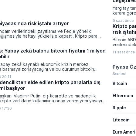
değiştire
bilgilerini
Yargıtay ta
titizlikle ko
karara göre
gönderimle
bağlı olarak
için en tem
5 saat önce
prim ödeme
iyasasında risk iştahı artıyor
gösteriliyor
Kripto pa
tazminatı h
ihdam verilerindeki zayıflama ve Fed'e yönelik
risk iştah
yasal bir zo
eğişmesiyle haftayı yükselişle kapattı. Kripto para
Takım lideri
Bitcoin ABD
isk iştahı artarken yatırımcıların odağı önümüzdeki
işçinin açt
verilerinde
nacak enflasyon rakamlarına ve küresel gelişmelere
primlerin mi
yönelik bekl
: Yapay zekâ balonu bitcoin fiyatını 1 milyon
olmamasının
11 saat önce
değişmesiyl
bilir
hedeflere u
kapattı. Kri
ödenmesinin
piyasalarınd
yapay zekâ kaynaklı ekonomik krizin merkez
Piyasa Öz
hesaplamas
yatırımcıla
ra basmaya zorlayacağını ve bu durumun bitcoin
hükmetti.
dönemde aç
Sembol
on dolara taşıyabileceğini öngörürken beyaz yakalı iş
 20:11
rakamlarına
ikleyeceği kredi krizinin küresel likidite artışına yol
encilikten elde edilen kripto paralarla dış
Bitcoin
gelişmelere 
ti ve bitcoinin bu süreçte en hızlı tepki veren varlık
mi başlıyor
dı.
Ethereum
şkanı Vladimir Putin, dış ticarette ve madencilik
 kripto varlıkların kullanımına onay veren yeni yasayı
lanan bu düzenleme çerçevesinde madencilikten
Ripple
 17:36
tal paraların belirli şartlar altında dolaşımına ve menkul
nda kullanılmasına olanak sağlanıyor.
Litecoin
Euro Amer