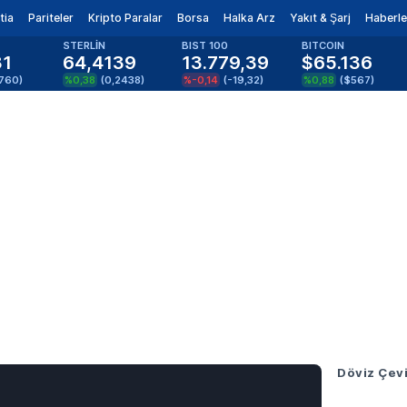
tia
Pariteler
Kripto Paralar
Borsa
Halka Arz
Yakıt & Şarj
Haberle
STERLİN
BIST 100
BITCOIN
81
64,4139
13.779,39
$65.136
1760
)
%0,38
(
0,2438
)
%-0,14
(
-19,32
)
%0,88
(
$567
)
Döviz Çevi