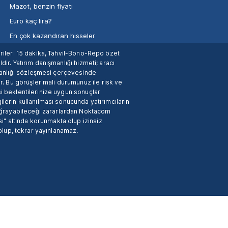
Mazot, benzin fiyatı
Euro kaç lira?
En çok kazandıran hisseler
verileri 15 dakika, Tahvil-Bono-Repo özet
dir. Yatırım danışmanlığı hizmeti; aracı
manlığı sözleşmesi çerçevesinde
. Bu görüşler mali durumunuz ile risk ve
si beklentilerinize uygun sonuçlar
ilerin kullanılması sonucunda yatırımcıların
 uğrayabileceği zararlardan Noktacom
i" altında korunmakta olup izinsiz
 olup, tekrar yayınlanamaz.