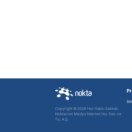
Pr
Si
Copyright © 2026 Her Hakkı Saklıdır.
Noktacom Medya İnternet Hiz. San. ve
Tic. A.Ş.