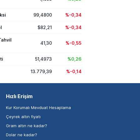
ksi
99,4800
%-0,34
l
$82,21
%-0,34
Tahvil
41,30
%-0,55
ti
51,4973
%0,26
13.779,39
%-0,14
Hızlı Erişim
Kur Korumalı Mevduat Hesaplama
Çeyrek altın fiyatı
Gram altın ne kadar?
Dolar ne kadar?