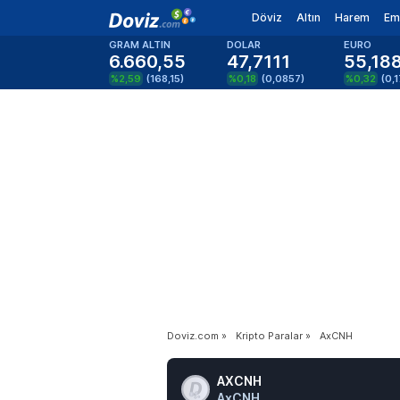
Döviz
Altın
Harem
Em
GRAM ALTIN
DOLAR
EURO
6.660,55
47,7111
55,18
%2,59
(
168,15
)
%0,18
(
0,0857
)
%0,32
(
0,
Doviz.com
»
Kripto Paralar
»
AxCNH
AXCNH
AxCNH