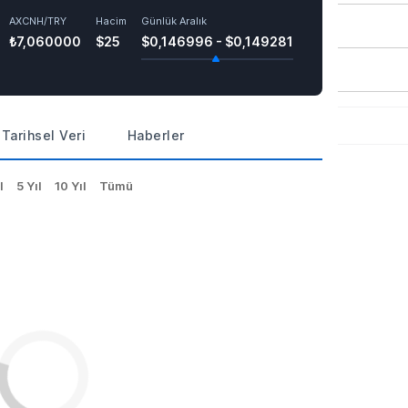
AXCNH/TRY
Hacim
Günlük Aralık
₺7,060000
$25
$0,146996 - $0,149281
Tarihsel Veri
Haberler
l
5 Yıl
10 Yıl
Tümü