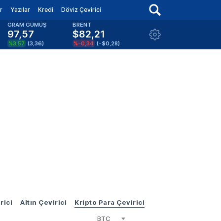
r
Yazılar
Kredi
Döviz Çevirici
GRAM GÜMÜŞ
BRENT
97,57
$82,21
%3,57
(
3,36
)
%-0,34
(
-$0,28
)
rici
Altın Çevirici
Kripto Para Çevirici
BTC