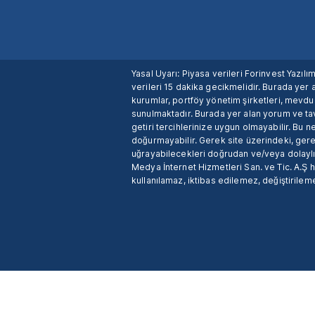
Yasal Uyarı: Piyasa verileri Forinvest Yazıl
verileri 15 dakika gecikmelidir. Burada yer a
kurumlar, portföy yönetim şirketleri, mevd
sunulmaktadır. Burada yer alan yorum ve tav
getiri tercihlerinize uygun olmayabilir. Bu 
doğurmayabilir. Gerek site üzerindeki, gerek
uğrayabilecekleri doğrudan ve/veya dolaylı
Medya İnternet Hizmetleri San. ve Tic. A.Ş 
kullanılamaz, iktibas edilemez, değiştirileme
X