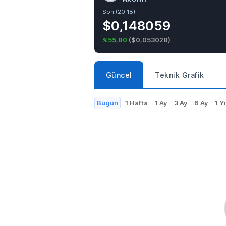
Son (20:18)
$0,148059
%55,80
(
$0,053028
)
Güncel
Teknik Grafik
Bugün
1 Hafta
1 Ay
3 Ay
6 Ay
1 Yı