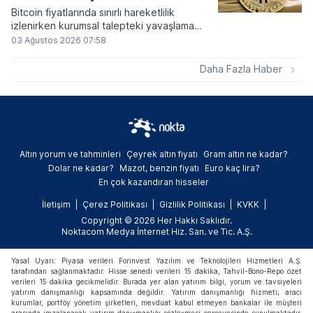
Bitcoin fiyatlarında sınırlı hareketlilik
izlenirken kurumsal talepteki yavaşlama
piyasa dinamiklerini etkiliyor. ABD Merkez
03 Ağustos 2026 07:58
Bankasının faiz kararı sonrasında dar bantta
seyreden kripto para birimi, düzenleme
Daha Fazla Haber
çalışmalarındaki belirsizliklerle baskı altında
kalmaya devam ediyor.
Altın yorum ve tahminleri
Çeyrek altın fiyatı
Gram altın ne kadar?
Dolar ne kadar?
Mazot, benzin fiyatı
Euro kaç lira?
En çok kazandıran hisseler
İletişim
Çerez Politikası
Gizlilik Politikası
KVKK
Copyright © 2026 Her Hakkı Saklıdır.
Noktacom Medya İnternet Hiz. San. ve Tic. A.Ş.
Yasal Uyarı: Piyasa verileri Forinvest Yazılım ve Teknolojileri Hizmetleri A.Ş.
tarafından sağlanmaktadır. Hisse senedi verileri 15 dakika, Tahvil-Bono-Repo özet
verileri 15 dakika gecikmelidir. Burada yer alan yatırım bilgi, yorum ve tavsiyeleri
yatırım danışmanlığı kapsamında değildir. Yatırım danışmanlığı hizmeti; aracı
kurumlar, portföy yönetim şirketleri, mevduat kabul etmeyen bankalar ile müşteri