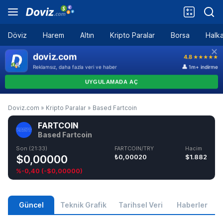
Döviz
Harem
Altın
Kripto Paralar
Borsa
Halka
Doviz.com
»
Kripto Paralar
»
Based Fartcoin
FARTCOIN
Based Fartcoin
Son (21:33)
FARTCOIN/TRY
Hacim
$0,00000
₺0,00020
$1.882
%-0,40
(
-$0,00000
)
Güncel
Teknik Grafik
Tarihsel Veri
Haberler