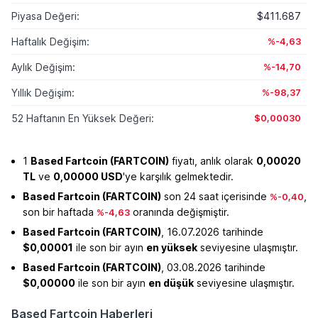
Piyasa Değeri:
$411.687
Haftalık Değişim:
%-4,63
Aylık Değişim:
%-14,70
Yıllık Değişim:
%-98,37
52 Haftanın En Yüksek Değeri:
$0,00030
1
Based Fartcoin (FARTCOIN)
fiyatı, anlık olarak
0,00020
TL
ve
0,00000 USD
'ye karşılık gelmektedir.
Based Fartcoin (FARTCOIN)
son 24 saat içerisinde
,
%-0,40
son bir haftada
oranında değişmiştir.
%-4,63
Based Fartcoin (FARTCOIN)
, 16.07.2026 tarihinde
$0,00001
ile son bir ayın
en yüksek
seviyesine ulaşmıştır.
Based Fartcoin (FARTCOIN)
, 03.08.2026 tarihinde
$0,00000
ile son bir ayın
en düşük
seviyesine ulaşmıştır.
Based Fartcoin Haberleri