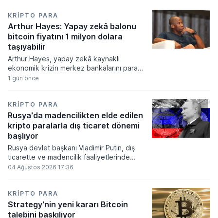
KRIPTO PARA
Arthur Hayes: Yapay zekâ balonu
bitcoin fiyatını 1 milyon dolara
taşıyabilir
Arthur Hayes, yapay zekâ kaynaklı
ekonomik krizin merkez bankalarını para
basmaya zorlayacağını ve bu durumun
1 gün önce
bitcoin fiyatını 1 milyon dolara
taşıyabileceğini öngörürken beyaz yakalı iş
kayıplarının tetikleyeceği kredi krizinin
KRIPTO PARA
küresel likidite artışına yol açacağını belirtti
Rusya'da madencilikten elde edilen
ve bitcoinin bu süreçte en hızlı tepki veren
kripto paralarla dış ticaret dönemi
varlık olacağı vurguladı.
başlıyor
Rusya devlet başkanı Vladimir Putin, dış
ticarette ve madencilik faaliyetlerinde
kripto varlıkların kullanımına onay veren
04 Ağustos 2026 17:36
yeni yasayı imzaladı. Onaylanan bu
düzenleme çerçevesinde madencilikten
elde edilen dijital paraların belirli şartlar
KRIPTO PARA
altında dolaşımına ve menkul kıymet
Strategy'nin yeni kararı Bitcoin
alımlarında kullanılmasına olanak sağlanıyor.
talebini baskılıyor