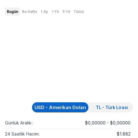
Bugün
Bu Hafta
1 Ay
1 Yıl
5 Yıl
Tümü
USD - Amerikan Doları
TL - Türk Lirası
Günlük Aralık:
$0,00000 - $0,00000
24 Saatlik Hacim:
$1.882