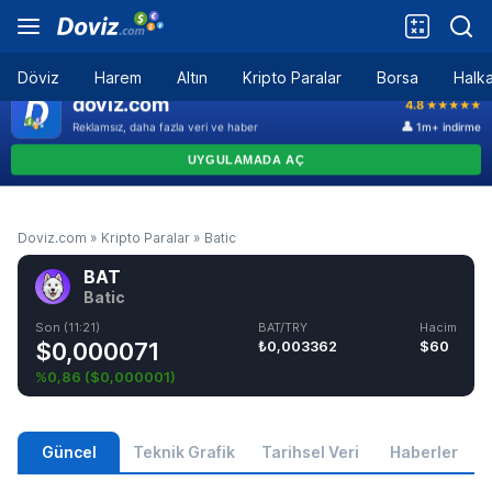
Döviz
Harem
Altın
Kripto Paralar
Borsa
Halka
Doviz.com
»
Kripto Paralar
»
Batic
BAT
Batic
Son (11:21)
BAT/TRY
Hacim
$0,000071
₺0,003362
$60
%0,86
(
$0,000001
)
Güncel
Teknik Grafik
Tarihsel Veri
Haberler