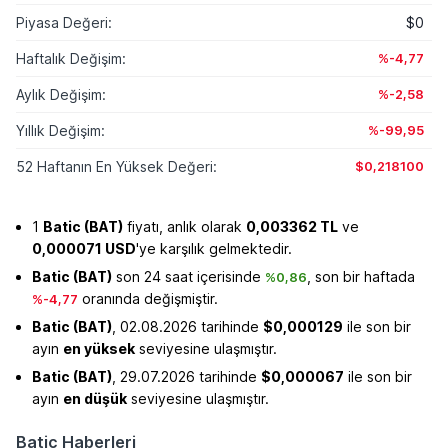
Piyasa Değeri:
$0
Haftalık Değişim:
%-4,77
Aylık Değişim:
%-2,58
Yıllık Değişim:
%-99,95
52 Haftanın En Yüksek Değeri:
$0,218100
1
Batic (BAT)
fiyatı, anlık olarak
0,003362 TL
ve
0,000071 USD
'ye karşılık gelmektedir.
Batic (BAT)
son 24 saat içerisinde
, son bir haftada
%0,86
oranında değişmiştir.
%-4,77
Batic (BAT)
, 02.08.2026 tarihinde
$0,000129
ile son bir
ayın
en yüksek
seviyesine ulaşmıştır.
Batic (BAT)
, 29.07.2026 tarihinde
$0,000067
ile son bir
ayın
en düşük
seviyesine ulaşmıştır.
Batic Haberleri