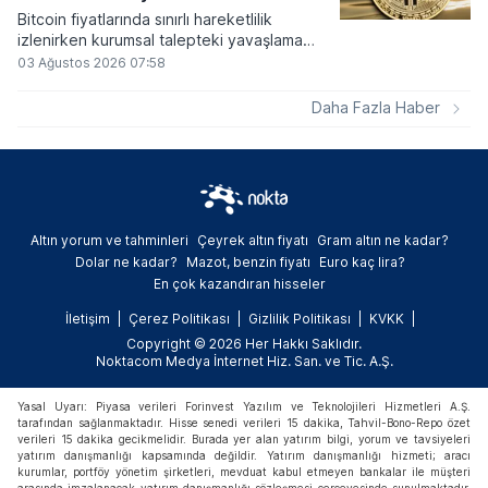
Bitcoin fiyatlarında sınırlı hareketlilik
izlenirken kurumsal talepteki yavaşlama
piyasa dinamiklerini etkiliyor. ABD Merkez
03 Ağustos 2026 07:58
Bankasının faiz kararı sonrasında dar bantta
seyreden kripto para birimi, düzenleme
Daha Fazla Haber
çalışmalarındaki belirsizliklerle baskı altında
kalmaya devam ediyor.
Altın yorum ve tahminleri
Çeyrek altın fiyatı
Gram altın ne kadar?
Dolar ne kadar?
Mazot, benzin fiyatı
Euro kaç lira?
En çok kazandıran hisseler
İletişim
Çerez Politikası
Gizlilik Politikası
KVKK
Copyright © 2026 Her Hakkı Saklıdır.
Noktacom Medya İnternet Hiz. San. ve Tic. A.Ş.
Yasal Uyarı: Piyasa verileri Forinvest Yazılım ve Teknolojileri Hizmetleri A.Ş.
tarafından sağlanmaktadır. Hisse senedi verileri 15 dakika, Tahvil-Bono-Repo özet
verileri 15 dakika gecikmelidir. Burada yer alan yatırım bilgi, yorum ve tavsiyeleri
yatırım danışmanlığı kapsamında değildir. Yatırım danışmanlığı hizmeti; aracı
kurumlar, portföy yönetim şirketleri, mevduat kabul etmeyen bankalar ile müşteri