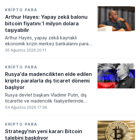
KRIPTO PARA
Arthur Hayes: Yapay zekâ balonu
bitcoin fiyatını 1 milyon dolara
taşıyabilir
Arthur Hayes, yapay zekâ kaynaklı
ekonomik krizin merkez bankalarını para
basmaya zorlayacağını ve bu durumun
05 Ağustos 2026 20:11
bitcoin fiyatını 1 milyon dolara
taşıyabileceğini öngörürken beyaz yakalı iş
kayıplarının tetikleyeceği kredi krizinin
KRIPTO PARA
küresel likidite artışına yol açacağını belirtti
Rusya'da madencilikten elde edilen
ve bitcoinin bu süreçte en hızlı tepki veren
kripto paralarla dış ticaret dönemi
varlık olacağı vurguladı.
başlıyor
Rusya devlet başkanı Vladimir Putin, dış
ticarette ve madencilik faaliyetlerinde
kripto varlıkların kullanımına onay veren
04 Ağustos 2026 17:36
yeni yasayı imzaladı. Onaylanan bu
düzenleme çerçevesinde madencilikten
elde edilen dijital paraların belirli şartlar
KRIPTO PARA
altında dolaşımına ve menkul kıymet
Strategy'nin yeni kararı Bitcoin
alımlarında kullanılmasına olanak sağlanıyor.
talebini baskılıyor