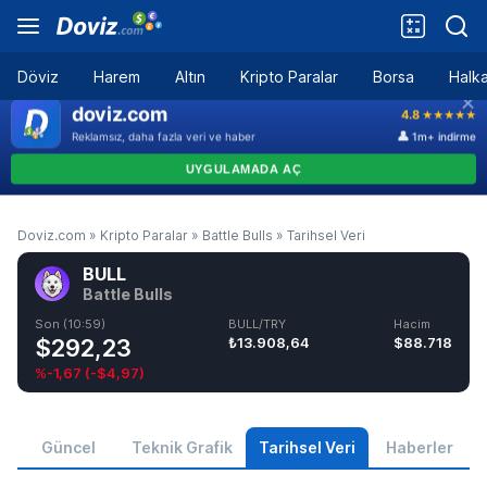
Döviz
Harem
Altın
Kripto Paralar
Borsa
Halka
Doviz.com
»
Kripto Paralar
»
Battle Bulls
»
Tarihsel Veri
BULL
Battle Bulls
Son (10:59)
BULL/TRY
Hacim
$292,23
₺13.908,64
$88.718
%-1,67
(
-$4,97
)
Güncel
Teknik Grafik
Tarihsel Veri
Haberler