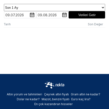
09.07.2026
09.08.2026
Verileri Getir
Tarih
Son Değer
Altın yorum ve tahminleri
Çeyrek altın fiyatı
Gram altın ne kadar?
Dolar ne kadar?
Mazot, benzin fiyatı
Euro kaç lira?
En çok kazandıran hisseler