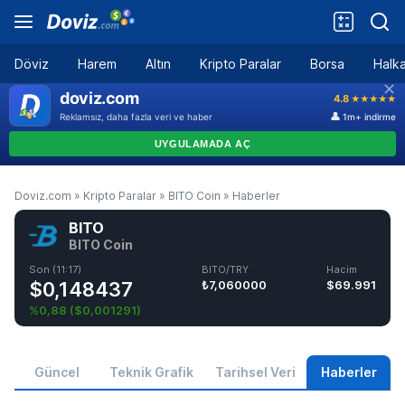
Döviz
Harem
Altın
Kripto Paralar
Borsa
Halka
Doviz.com
»
Kripto Paralar
»
BITO Coin
»
Haberler
BITO
BITO Coin
Son (11:17)
BITO/TRY
Hacim
$0,148437
₺7,060000
$69.991
%0,88
(
$0,001291
)
Güncel
Teknik Grafik
Tarihsel Veri
Haberler