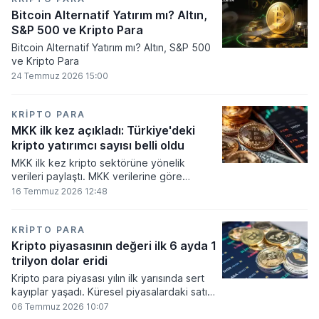
Bitcoin Alternatif Yatırım mı? Altın,
S&P 500 ve Kripto Para
Bitcoin Alternatif Yatırım mı? Altın, S&P 500
ve Kripto Para
24 Temmuz 2026 15:00
KRIPTO PARA
MKK ilk kez açıkladı: Türkiye'deki
kripto yatırımcı sayısı belli oldu
MKK ilk kez kripto sektörüne yönelik
verileri paylaştı. MKK verilerine göre
platformlarda bugüne kadar 5,6 milyon
16 Temmuz 2026 12:48
yatırımcı işlem yaparken, halen kripto
bakiyesi bulunan yatırımcı sayısı 3,2 milyon
olarak belirlendi.
KRIPTO PARA
Kripto piyasasının değeri ilk 6 ayda 1
trilyon dolar eridi
Kripto para piyasası yılın ilk yarısında sert
kayıplar yaşadı. Küresel piyasalardaki satış
baskısı ve artan faiz baskısının etkisiyle
06 Temmuz 2026 10:07
dijital varlıkların toplam değeri 919 milyar