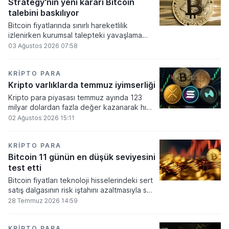
altında dolaşımına ve menkul kıymet
Strategy'nin yeni kararı Bitcoin
alımlarında kullanılmasına olanak sağlanıyor.
talebini baskılıyor
Bitcoin fiyatlarında sınırlı hareketlilik
izlenirken kurumsal talepteki yavaşlama
piyasa dinamiklerini etkiliyor. ABD Merkez
03 Ağustos 2026 07:58
Bankasının faiz kararı sonrasında dar bantta
seyreden kripto para birimi, düzenleme
çalışmalarındaki belirsizliklerle baskı altında
KRIPTO PARA
kalmaya devam ediyor.
Kripto varlıklarda temmuz iyimserliği
Kripto para piyasası temmuz ayında 123
milyar dolardan fazla değer kazanarak hızlı
bir toparlanma sürecine girdi. Bitcoin ve
02 Ağustos 2026 15:11
ethereum öncülüğünde yaşanan bu
yükselişle birlikte toplam piyasa büyüklüğü
2 trilyon 159 milyar 780 milyon dolar
KRIPTO PARA
seviyesine ulaştı.
Bitcoin 11 günün en düşük seviyesini
test etti
Bitcoin fiyatları teknoloji hisselerindeki sert
satış dalgasının risk iştahını azaltmasıyla son
11 günün en düşük seviyesine indi.
28 Temmuz 2026 14:59
KRIPTO PARA