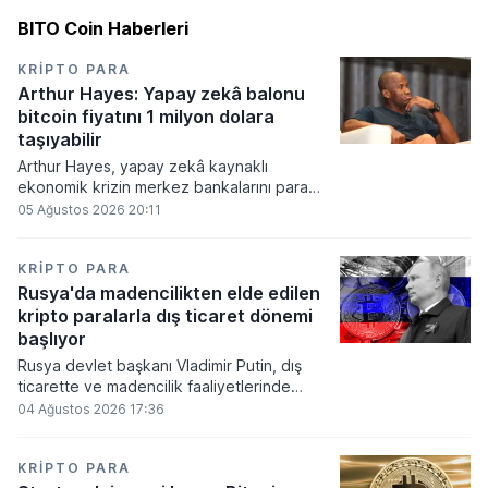
BITO Coin Haberleri
KRIPTO PARA
Arthur Hayes: Yapay zekâ balonu
bitcoin fiyatını 1 milyon dolara
taşıyabilir
Arthur Hayes, yapay zekâ kaynaklı
ekonomik krizin merkez bankalarını para
basmaya zorlayacağını ve bu durumun
05 Ağustos 2026 20:11
bitcoin fiyatını 1 milyon dolara
taşıyabileceğini öngörürken beyaz yakalı iş
kayıplarının tetikleyeceği kredi krizinin
KRIPTO PARA
küresel likidite artışına yol açacağını belirtti
Rusya'da madencilikten elde edilen
ve bitcoinin bu süreçte en hızlı tepki veren
kripto paralarla dış ticaret dönemi
varlık olacağı vurguladı.
başlıyor
Rusya devlet başkanı Vladimir Putin, dış
ticarette ve madencilik faaliyetlerinde
kripto varlıkların kullanımına onay veren
04 Ağustos 2026 17:36
yeni yasayı imzaladı. Onaylanan bu
düzenleme çerçevesinde madencilikten
elde edilen dijital paraların belirli şartlar
KRIPTO PARA