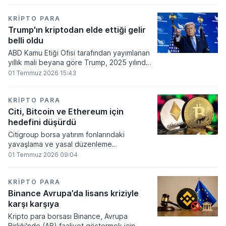
860 milyon dolarlık erime kaydetti.
KRIPTO PARA
Trump'ın kriptodan elde ettiği gelir
belli oldu
ABD Kamu Etiği Ofisi tarafından yayımlanan
yıllık mali beyana göre Trump, 2025 yılında
kripto para ve memecoin faaliyetlerinden
01 Temmuz 2026 15:43
en az 1,2 milyar dolar gelir elde etti.
KRIPTO PARA
Citi, Bitcoin ve Ethereum için
hedefini düşürdü
Citigroup borsa yatırım fonlarındaki
yavaşlama ve yasal düzenleme
beklentilerinin zayıflaması üzerine kripto
01 Temmuz 2026 09:04
para tahminlerini aşağı yönlü revize etti.
KRIPTO PARA
Binance Avrupa’da lisans kriziyle
karşı karşıya
Kripto para borsası Binance, Avrupa
Birliği'nde (AB) faaliyet göstermek için