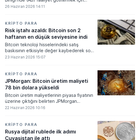
gerekli düzenleyici onayları alamadı.
26 Haziran 2026 14:11
KRIPTO PARA
Risk iştahı azaldı: Bitcoin son 2
haftanın en düşük seviyesine indi
Bitcoin teknoloji hisselerindeki satış
baskısının etkisiyle değer kaybederek son
iki haftanın en düşük seviyesini gördü.
23 Haziran 2026 15:07
KRIPTO PARA
JPMorgan: Bitcoin üretim maliyeti
78 bin dolara yükseldi
Bitcoin üretim maliyetlerinin piyasa fiyatının
üzerine çıktığını belirten JPMorgan
analistleri, madencilik sektöründeki kârlılık
22 Haziran 2026 10:16
oranlarının ciddi bir baskı altına girdiğini
söyledi.
KRIPTO PARA
Rusya dijital rublede ilk adımı
Çuvaşistan ile attı