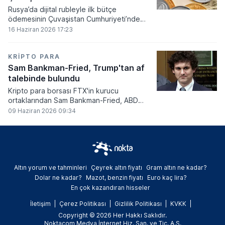
Rusya’da dijital rubleyle ilk bütçe
ödemesinin Çuvaşistan Cumhuriyeti’nde
gerçekleştirildiği bildirildi.
16 Haziran 2026 17:23
KRIPTO PARA
Sam Bankman-Fried, Trump'tan af
talebinde bulundu
Kripto para borsası FTX'in kurucu
ortaklarından Sam Bankman-Fried, ABD
Başkanı Donald Trump'tan resmi olarak af
09 Haziran 2026 09:34
talebinde bulundu.
Altın yorum ve tahminleri
Çeyrek altın fiyatı
Gram altın ne kadar?
Dolar ne kadar?
Mazot, benzin fiyatı
Euro kaç lira?
En çok kazandıran hisseler
İletişim
Çerez Politikası
Gizlilik Politikası
KVKK
Copyright © 2026 Her Hakkı Saklıdır.
Noktacom Medya İnternet Hiz. San. ve Tic. A.Ş.