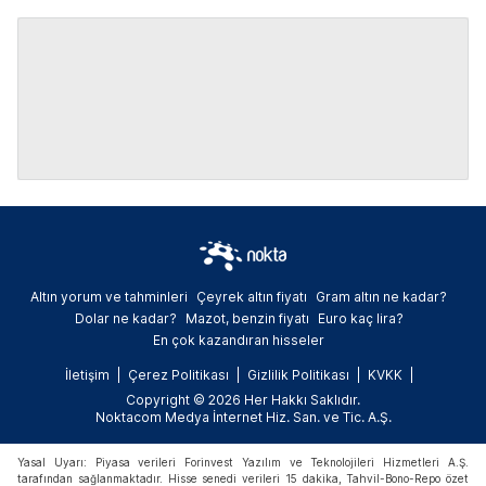
Altın yorum ve tahminleri
Çeyrek altın fiyatı
Gram altın ne kadar?
Dolar ne kadar?
Mazot, benzin fiyatı
Euro kaç lira?
En çok kazandıran hisseler
İletişim
Çerez Politikası
Gizlilik Politikası
KVKK
Copyright © 2026 Her Hakkı Saklıdır.
Noktacom Medya İnternet Hiz. San. ve Tic. A.Ş.
Yasal Uyarı: Piyasa verileri Forinvest Yazılım ve Teknolojileri Hizmetleri A.Ş.
tarafından sağlanmaktadır. Hisse senedi verileri 15 dakika, Tahvil-Bono-Repo özet