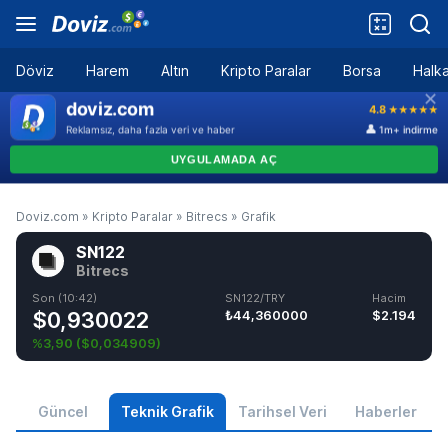
Döviz
Harem
Altın
Kripto Paralar
Borsa
Halka
Doviz.com
»
Kripto Paralar
»
Bitrecs
»
Grafik
SN122
Bitrecs
Son (10:42)
SN122/TRY
Hacim
$0,930022
₺44,360000
$2.194
%3,90
(
$0,034909
)
Güncel
Teknik Grafik
Tarihsel Veri
Haberler