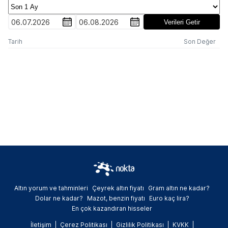
06.07.2026
06.08.2026
Verileri Getir
Tarih
Son Değer
Altın yorum ve tahminleri
Çeyrek altın fiyatı
Gram altın ne kadar?
Dolar ne kadar?
Mazot, benzin fiyatı
Euro kaç lira?
En çok kazandıran hisseler
İletişim
Çerez Politikası
Gizlilik Politikası
KVKK