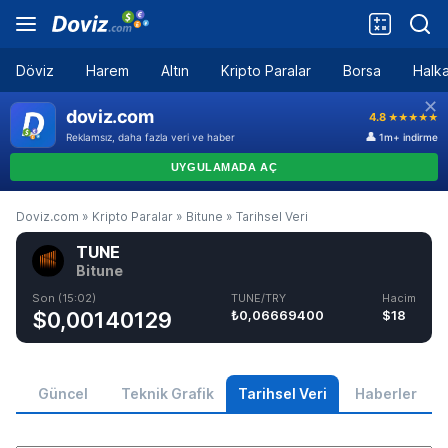
Döviz
Harem
Altın
Kripto Paralar
Borsa
Halka
Doviz.com
»
Kripto Paralar
»
Bitune
»
Tarihsel Veri
TUNE
Bitune
Son (15:02)
TUNE/TRY
Hacim
$0,00140129
₺0,06669400
$18
Güncel
Teknik Grafik
Tarihsel Veri
Haberler