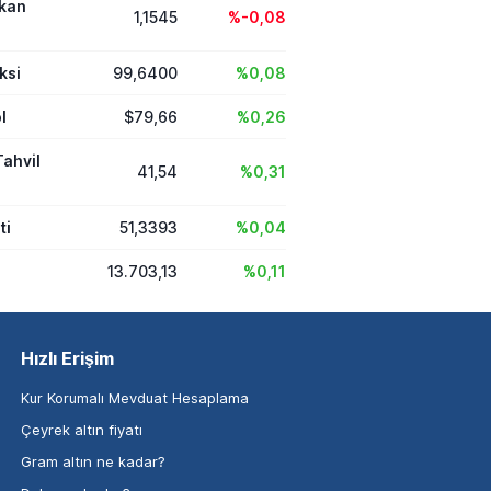
ikan
1,1545
%-0,08
ksi
99,6400
%0,08
l
$79,66
%0,26
Tahvil
41,54
%0,31
ti
51,3393
%0,04
13.703,13
%0,11
Hızlı Erişim
Kur Korumalı Mevduat Hesaplama
Çeyrek altın fiyatı
Gram altın ne kadar?