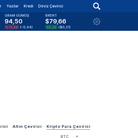
r
Yazılar
Kredi
Döviz Çevirici
GRAM GÜMÜŞ
BRENT
94,50
$79,66
%-0,46
(
-0,44
)
%0,26
(
$0,21
)
rici
Altın Çevirici
Kripto Para Çevirici
BTC