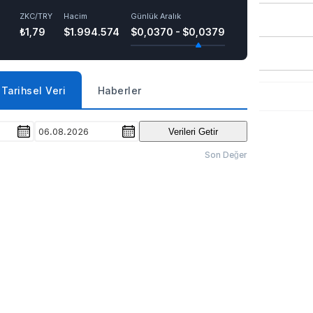
ZKC/TRY
Hacim
Günlük Aralık
₺1,79
$1.994.574
$0,0370 - $0,0379
Tarihsel Veri
Haberler
06.08.2026
Verileri Getir
Son Değer