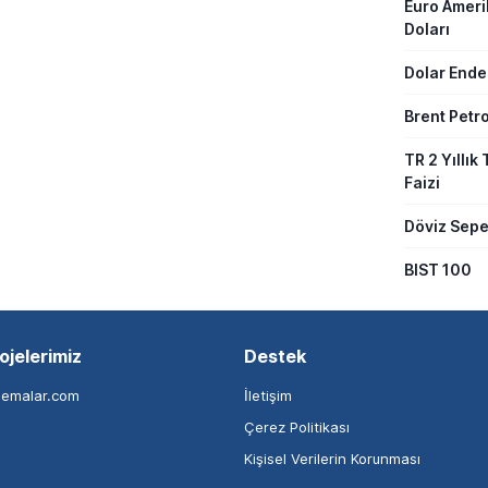
Euro Amer
Doları
Dolar Ende
Brent Petro
TR 2 Yıllık 
Faizi
Döviz Sepe
BIST 100
ojelerimiz
Destek
nemalar.com
İletişim
Çerez Politikası
Kişisel Verilerin Korunması