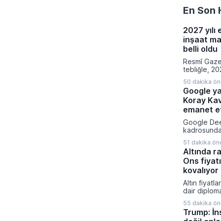
En Son 
2027 yılı 
inşaat ma
belli oldu
Resmî Gaze
tebliğle, 20
emlak vergi
50 dakika ö
hesaplanmas
Google ya
normal inşaa
Koray Ka
belirlendi.
fabrikalara,
emanet et
garajlardan 
Google Dee
23 farklı bi
kadrosunda 
uygulanaca
yapılanmaya
bedelleri aç
51 dakika ön
insanı Kora
Altında ra
kıdemli baş
Ons fiyatı
atadı. Alph
Sundar Pich
kovalıyor
duyurulan b
Altın fiyatl
birlikte ya
dair diplom
geliştirme 
zayıflayan d
uygulaması
55 dakika ö
yükselişini
yönetimine 
Trump: İn
taşıyarak y