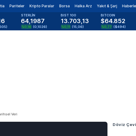
tia
Pariteler
Kripto Paralar
Borsa
Halka Arz
Yakıt & Şarj
Haberle
STERLİN
BIST 100
BITCOIN
16
64,1987
13.703,13
$64.852
605
)
%0,16
(
0,1026
)
%0,11
(
15,06
)
%0,77
(
$494
)
arihsel Veri
Döviz Çevi