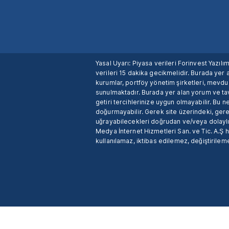
Yasal Uyarı: Piyasa verileri Forinvest Yazıl
verileri 15 dakika gecikmelidir. Burada yer a
kurumlar, portföy yönetim şirketleri, mevd
sunulmaktadır. Burada yer alan yorum ve tav
getiri tercihlerinize uygun olmayabilir. Bu 
doğurmayabilir. Gerek site üzerindeki, gerek
uğrayabilecekleri doğrudan ve/veya dolaylı
Medya İnternet Hizmetleri San. ve Tic. A.Ş 
kullanılamaz, iktibas edilemez, değiştirileme
X