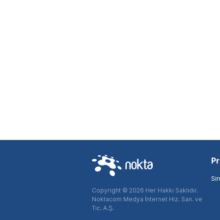
Pr
Si
Copyright © 2026 Her Hakkı Saklıdır.
Noktacom Medya İnternet Hiz. San. ve
Tic. A.Ş.