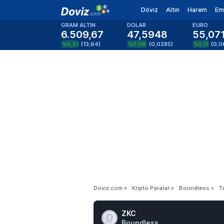
Döviz
Altın
Harem
Em
GRAM ALTIN
DOLAR
EURO
6.509,67
47,5948
55,07
%0,21
(
13,64
)
%0,06
(
0,0285
)
%0,11
(
0,0
Doviz.com
»
Kripto Paralar
»
Boundless
»
T
ZKC
Boundless