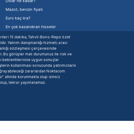
Dolar ne kadar?
Mazot, benzin fiyatı
Euro kaç lira?
En çok kazandıran hisseler
verileri 15 dakika, Tahvil-Bono-Repo özet
dir. Yatırım danışmanlığı hizmeti; aracı
manlığı sözleşmesi çerçevesinde
. Bu görüşler mali durumunuz ile risk ve
si beklentilerinize uygun sonuçlar
ilerin kullanılması sonucunda yatırımcıların
 uğrayabileceği zararlardan Noktacom
i" altında korunmakta olup izinsiz
 olup, tekrar yayınlanamaz.