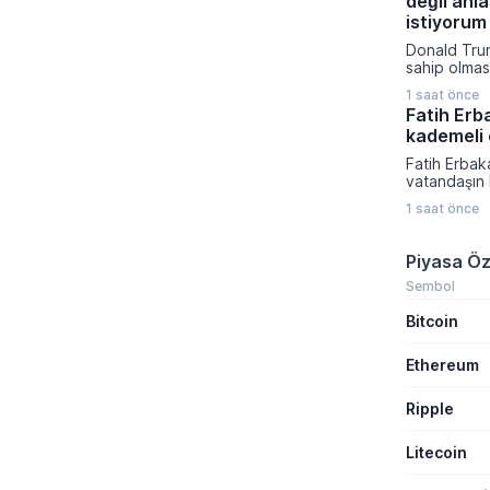
değil an
ulaştı. Spot
4.265 dolar
istiyorum
ederken piy
Donald Trum
ABD'den gel
sahip olmas
verilerine ç
vermeyecekl
1 saat önce
yapmayı terc
Fatih Erb
Bölgedeki g
kademeli 
yönelik adı
Başkanı, pl
Fatih Erbak
saldırıları 
vatandaşın 
üzerine ask
kademeli em
1 saat önce
için yetkili
Yeniden Refa
günlük sigor
Piyasa Öz
emeklilik sü
uzamasının 
Sembol
aykırı oldu
Bitcoin
Ethereum
Ripple
Litecoin