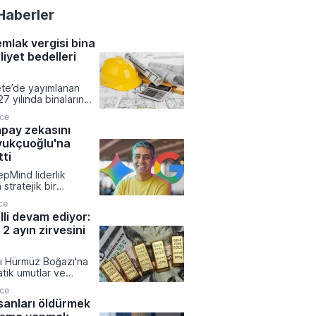
Haberler
emlak vergisi bina
liyet bedelleri
te’de yayımlanan
27 yılında binaların
sine esas değerinin
nce
ında kullanılacak
pay zekasını
t maliyetleri
vukçuoğlu'na
 Meskenlerden
 otellerden okullara,
ti
ticari yapılara kadar
pMind liderlik
na grubu için
stratejik bir
k metrekare
 giderek Türk bilim
ıklandı.
ce
y Kavukçuoğlu'nu
lli devam ediyor:
kan yardımcılığına
 2 ayın zirvesini
abet Üst Yöneticisi
ai tarafından
u görev değişimiyle
arı Hürmüz Boğazı'na
pay zekâ model
atik umutlar ve
süreçleri ve Gemini
oların etkisiyle
 Kavukçuoğlu'nun
nce
 dördüncü güne
devredildi.
sanları öldürmek
edi haftanın zirvesine