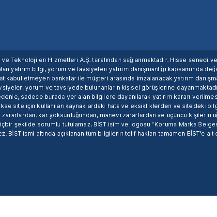
ım ve Teknolojileri Hizmetleri A.Ş. tarafından sağlanmaktadır. Hisse senedi 
lan yatırım bilgi, yorum ve tavsiyeleri yatırım danışmanlığı kapsamında değil
uat kabul etmeyen bankalar ile müşteri arasında imzalanacak yatırım danış
siyeler, yorum ve tavsiyede bulunanların kişisel görüşlerine dayanmaktadır
nedenle, sadece burada yer alan bilgilere dayanılarak yatırım kararı verilme
se site için kullanılan kaynaklardaki hata ve eksikliklerden ve sitedeki bilg
 zararlardan, kar yoksunluğundan, manevi zararlardan ve üçüncü kişilerin
hiçbir şekilde sorumlu tutulamaz. BİST isim ve logosu "Koruma Marka Belges
z. BİST ismi altında açıklanan tüm bilgilerin telif hakları tamamen BİST'e ait