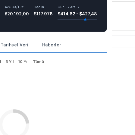
AVGOX/TRY
Hacim
Günlük Aralık
₺20.192,00
$117.978
$414,62 - $427,48
Tarihsel Veri
Haberler
l
5 Yıl
10 Yıl
Tümü