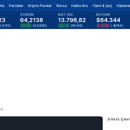
tia
Pariteler
Kripto Paralar
Borsa
Halka Arz
Yakıt & Şarj
Haberle
STERLİN
BIST 100
BITCOIN
23
64,2138
13.798,82
$64.344
0,0110
)
%0,06
(
0,0385
)
%0,70
(
95,92
)
%-0,30
(
-$194
)
ck
Döviz Çevi