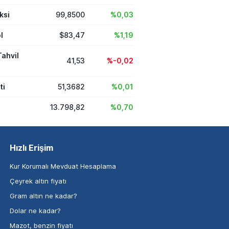
ksi
99,8500
%0,03
l
$83,47
%1,19
Tahvil
41,53
%-0,02
ti
51,3682
%0,01
13.798,82
%0,70
Hızlı Erişim
Kur Korumalı Mevduat Hesaplama
Çeyrek altın fiyatı
Gram altın ne kadar?
Dolar ne kadar?
Mazot, benzin fiyatı