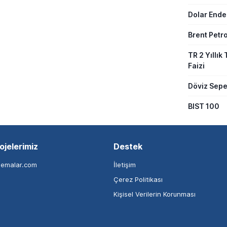
Dolar Ende
Brent Petro
TR 2 Yıllık 
Faizi
Döviz Sepe
BIST 100
ojelerimiz
Destek
nemalar.com
İletişim
Çerez Politikası
Kişisel Verilerin Korunması