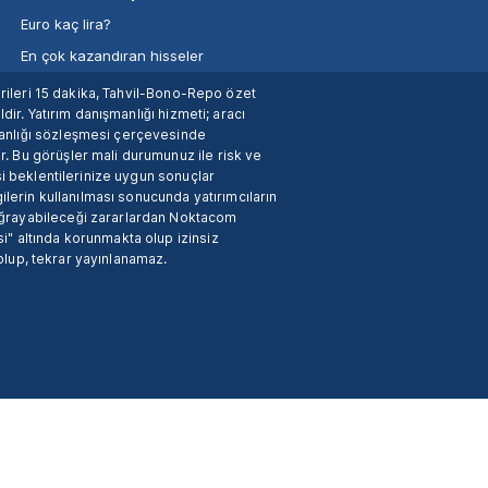
Euro kaç lira?
En çok kazandıran hisseler
verileri 15 dakika, Tahvil-Bono-Repo özet
dir. Yatırım danışmanlığı hizmeti; aracı
manlığı sözleşmesi çerçevesinde
. Bu görüşler mali durumunuz ile risk ve
si beklentilerinize uygun sonuçlar
ilerin kullanılması sonucunda yatırımcıların
 uğrayabileceği zararlardan Noktacom
i" altında korunmakta olup izinsiz
 olup, tekrar yayınlanamaz.