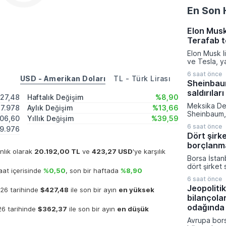
En Son 
Elon Musk
Terafab t
Elon Musk l
ve Tesla, y
üretiminde d
6 saat önce
azaltmak a
USD - Amerikan Doları
TL - Türk Lirası
Sheinbaum
eyaletinde 
saldırıları
kurma karar
427,48
Haftalık Değişim
%8,90
verilen bu k
Meksika De
17.978
Aylık Değişim
%13,66
kompleksine
Sheinbaum, 
milyar dola
06,60
Yıllık Değişim
%39,59
gerçekleşti
sermaye akt
6 saat önce
9.976
toplantısın
gerçekleşti
Dört şirk
devam eden
borçlanm
operasyonlar
anlık olarak
20.192,00 TL
ve
423,27 USD
'ye karşılık
nitelendirer
Borsa İstan
toplumu mü
dört şirket 
çağırdı. Mek
at içerisinde
%0,50
, son bir haftada
%8,90
güçlendirme
Devleti'ni 
6 saat önce
hedeflerine
yineleyen 
Jeopolitik
026 tarihinde
$427,48
ile son bir ayın
en yüksek
Sermaye Piy
sivil kayıpl
bilançola
başvurular
ateşkes ve 
Aydınlatma 
odağında
026 tarihinde
$362,37
ile son bir ayın
en düşük
uyulması ge
yapılan açı
Avrupa bors
Ağustos tar