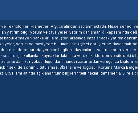
ım ve Teknolojileri Hizmetleri A.Ş. tarafından sağlanmaktadır. Hisse senedi 
lan yatırım bilgi, yorum ve tavsiyeleri yatırım danışmanlığı kapsamında değil
uat kabul etmeyen bankalar ile müşteri arasında imzalanacak yatırım danış
siyeler, yorum ve tavsiyede bulunanların kişisel görüşlerine dayanmaktadır
nedenle, sadece burada yer alan bilgilere dayanılarak yatırım kararı verilme
se site için kullanılan kaynaklardaki hata ve eksikliklerden ve sitedeki bilg
 zararlardan, kar yoksunluğundan, manevi zararlardan ve üçüncü kişilerin
hiçbir şekilde sorumlu tutulamaz. BİST isim ve logosu "Koruma Marka Belges
z. BİST ismi altında açıklanan tüm bilgilerin telif hakları tamamen BİST'e ait