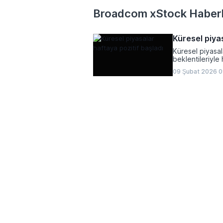
Broadcom xStock Haberl
Küresel piya
Küresel piyasa
beklentileriyle 
09 Şubat 2026 0