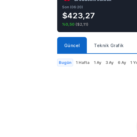
Son (06:20)
$423,27
%0,50
(
$2,11
)
Güncel
Teknik Grafik
Bugün
1 Hafta
1 Ay
3 Ay
6 Ay
1 Yı