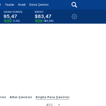
r
Yazılar
Kredi
Döviz Çevirici
GRAM GÜMÜŞ
BRENT
95,47
$83,47
%1,33
(
1,25
)
%1,19
(
$0,98
)
rici
Altın Çevirici
Kripto Para Çevirici
BTC