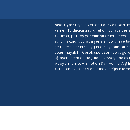
Yasal Uyarı: Piyasa verileri Forinvest Yazıl
verileri 15 dakika gecikmelidir. Burada yer a
kurumlar, portföy yönetim şirketleri, mevd
sunulmaktadır. Burada yer alan yorum ve tav
getiri tercihlerinize uygun olmayabilir. Bu 
doğurmayabilir. Gerek site üzerindeki, gerek
uğrayabilecekleri doğrudan ve/veya dolaylı
Medya İnternet Hizmetleri San. ve Tic. A.Ş 
kullanılamaz, iktibas edilemez, değiştirileme
X