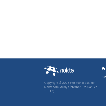
Pr
Si
Copyright © 2026 Her Hakkı Saklıdır.
Noktacom Medya İnternet Hiz. San. ve
Tic. A.Ş.