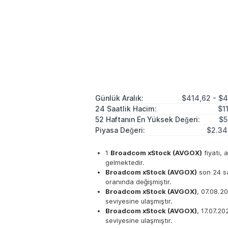
Günlük Aralık:
$414,62 - $
24 Saatlik Hacim:
$1
52 Haftanın En Yüksek Değeri:
$5
Piyasa Değeri:
$2.34
1
Broadcom xStock (AVGOX)
fiyatı, 
gelmektedir.
Broadcom xStock (AVGOX)
son 24 sa
oranında değişmiştir.
Broadcom xStock (AVGOX)
, 07.08.2
seviyesine ulaşmıştır.
Broadcom xStock (AVGOX)
, 17.07.2
seviyesine ulaşmıştır.