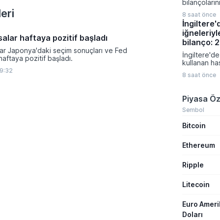
bilançoları
gerçekleşe
karışık bir 
eri
sermaye artı
8 saat önce
bölge gene
ve borçlanm
İngiltere
veriler ve je
önemli finan
iğneleriyl
fiyatlamalar
kapsıyor.
salar haftaya pozitif başladı
Almanya'da 
bilanço: 
siparişleri 
lar Japonya'daki seçim sonuçları ve Fed
İngiltere'de
artış göste
haftaya pozitif başladı.
kullanan ha
bölgesinde
bildirilen ş
9:32
verileri tü
8 saat önce
sağlık otori
zayıflığı or
geçirdi. M
gibi popüler
Piyasa Öz
ilişkilendiri
bildirimlerin
Sembol
uzmanlar ci
Bitcoin
konusunda k
uyarılarını sı
Ethereum
Ripple
Litecoin
Euro Amer
Doları