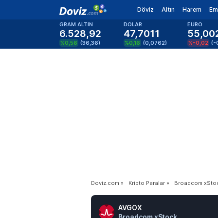
Döviz
Altın
Harem
Em
GRAM ALTIN
DOLAR
EURO
6.528,92
47,7011
55,00
%0,56
(
36,36
)
%0,16
(
0,0762
)
%-0,02
(
-
Doviz.com
»
Kripto Paralar
»
Broadcom xSto
AVGOX
Broadcom xStock