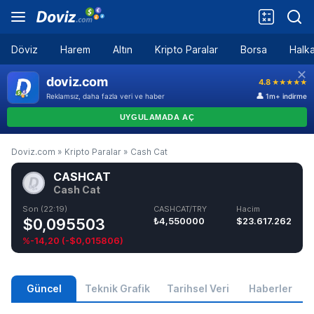
Döviz
Harem
Altın
Kripto Paralar
Borsa
Halka
Doviz.com
»
Kripto Paralar
»
Cash Cat
CASHCAT
Cash Cat
Son (22:19)
CASHCAT/TRY
Hacim
$0,095503
₺4,550000
$23.617.262
%-14,20
(
-$0,015806
)
Güncel
Teknik Grafik
Tarihsel Veri
Haberler