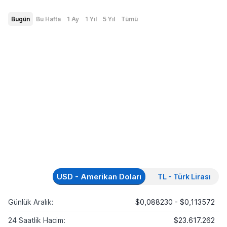
Bugün
Bu Hafta
1 Ay
1 Yıl
5 Yıl
Tümü
USD - Amerikan Doları
TL - Türk Lirası
Günlük Aralık:
$0,088230 - $0,113572
24 Saatlik Hacim:
$23.617.262