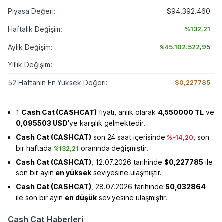
Piyasa Değeri:
$94.392.460
Haftalık Değişim:
%132,21
Aylık Değişim:
%45.102.522,95
Yıllık Değişim:
52 Haftanın En Yüksek Değeri:
$0,227785
1
Cash Cat (CASHCAT)
fiyatı, anlık olarak
4,550000 TL
ve
0,095503 USD
'ye karşılık gelmektedir.
Cash Cat (CASHCAT)
son 24 saat içerisinde
, son
%-14,20
bir haftada
oranında değişmiştir.
%132,21
Cash Cat (CASHCAT)
, 12.07.2026 tarihinde
$0,227785
ile
son bir ayın
en yüksek
seviyesine ulaşmıştır.
Cash Cat (CASHCAT)
, 28.07.2026 tarihinde
$0,032864
ile son bir ayın
en düşük
seviyesine ulaşmıştır.
Cash Cat Haberleri