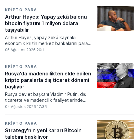
KRIPTO PARA
Arthur Hayes: Yapay zekâ balonu
bitcoin fiyatını 1 milyon dolara
taşıyabilir
Arthur Hayes, yapay zekâ kaynaklı
ekonomik krizin merkez bankalarını para
basmaya zorlayacağını ve bu durumun
05 Ağustos 2026 20:11
bitcoin fiyatını 1 milyon dolara
taşıyabileceğini öngörürken beyaz yakalı iş
kayıplarının tetikleyeceği kredi krizinin
KRIPTO PARA
küresel likidite artışına yol açacağını belirtti
Rusya'da madencilikten elde edilen
ve bitcoinin bu süreçte en hızlı tepki veren
kripto paralarla dış ticaret dönemi
varlık olacağı vurguladı.
başlıyor
Rusya devlet başkanı Vladimir Putin, dış
ticarette ve madencilik faaliyetlerinde
kripto varlıkların kullanımına onay veren
04 Ağustos 2026 17:36
yeni yasayı imzaladı. Onaylanan bu
düzenleme çerçevesinde madencilikten
elde edilen dijital paraların belirli şartlar
KRIPTO PARA
altında dolaşımına ve menkul kıymet
Strategy'nin yeni kararı Bitcoin
alımlarında kullanılmasına olanak sağlanıyor.
talebini baskılıyor