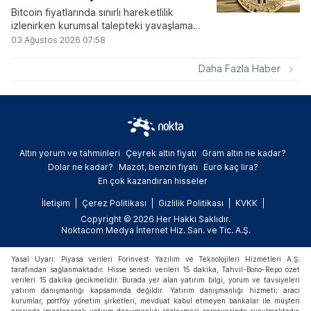
Bitcoin fiyatlarında sınırlı hareketlilik
izlenirken kurumsal talepteki yavaşlama
piyasa dinamiklerini etkiliyor. ABD Merkez
03 Ağustos 2026 07:58
Bankasının faiz kararı sonrasında dar bantta
seyreden kripto para birimi, düzenleme
Daha Fazla Haber
çalışmalarındaki belirsizliklerle baskı altında
kalmaya devam ediyor.
Altın yorum ve tahminleri
Çeyrek altın fiyatı
Gram altın ne kadar?
Dolar ne kadar?
Mazot, benzin fiyatı
Euro kaç lira?
En çok kazandıran hisseler
İletişim
Çerez Politikası
Gizlilik Politikası
KVKK
Copyright © 2026 Her Hakkı Saklıdır.
Noktacom Medya İnternet Hiz. San. ve Tic. A.Ş.
Yasal Uyarı: Piyasa verileri Forinvest Yazılım ve Teknolojileri Hizmetleri A.Ş.
tarafından sağlanmaktadır. Hisse senedi verileri 15 dakika, Tahvil-Bono-Repo özet
verileri 15 dakika gecikmelidir. Burada yer alan yatırım bilgi, yorum ve tavsiyeleri
yatırım danışmanlığı kapsamında değildir. Yatırım danışmanlığı hizmeti; aracı
kurumlar, portföy yönetim şirketleri, mevduat kabul etmeyen bankalar ile müşteri