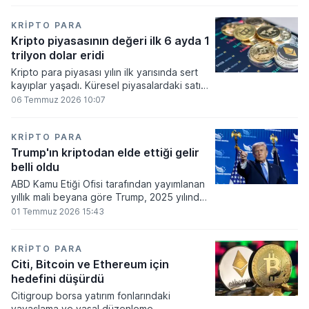
bakiyesi bulunan yatırımcı sayısı 3,2 milyon
olarak belirlendi.
KRIPTO PARA
Kripto piyasasının değeri ilk 6 ayda 1
trilyon dolar eridi
Kripto para piyasası yılın ilk yarısında sert
kayıplar yaşadı. Küresel piyasalardaki satış
baskısı ve artan faiz baskısının etkisiyle
06 Temmuz 2026 10:07
dijital varlıkların toplam değeri 919 milyar
860 milyon dolarlık erime kaydetti.
KRIPTO PARA
Trump'ın kriptodan elde ettiği gelir
belli oldu
ABD Kamu Etiği Ofisi tarafından yayımlanan
yıllık mali beyana göre Trump, 2025 yılında
kripto para ve memecoin faaliyetlerinden
01 Temmuz 2026 15:43
en az 1,2 milyar dolar gelir elde etti.
KRIPTO PARA
Citi, Bitcoin ve Ethereum için
hedefini düşürdü
Citigroup borsa yatırım fonlarındaki
yavaşlama ve yasal düzenleme