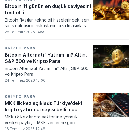
seviyesine ulaştı.
Bitcoin 11 günün en düşük seviyesini
test etti
Bitcoin fiyatları teknoloji hisselerindeki sert
satış dalgasının risk iştahını azaltmasıyla son
11 günün en düşük seviyesine indi.
28 Temmuz 2026 14:59
KRIPTO PARA
Bitcoin Alternatif Yatırım mı? Altın,
S&P 500 ve Kripto Para
Bitcoin Alternatif Yatırım mı? Altın, S&P 500
ve Kripto Para
24 Temmuz 2026 15:00
KRIPTO PARA
MKK ilk kez açıkladı: Türkiye'deki
kripto yatırımcı sayısı belli oldu
MKK ilk kez kripto sektörüne yönelik
verileri paylaştı. MKK verilerine göre
platformlarda bugüne kadar 5,6 milyon
16 Temmuz 2026 12:48
yatırımcı işlem yaparken, halen kripto