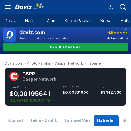
Döviz
Harem
Altın
Kripto Paralar
Borsa
Halka
Doviz.com
»
Kripto Paralar
»
Casper Network
»
Haberler
CSPR
Casper Network
Son (13:37)
CSPR/TRY
Hacim
$0,00195641
₺0,09331600
$3.142.930
%2,70
(
$0,00005143
)
Güncel
Teknik Grafik
Tarihsel Veri
Haberler
Bilgi