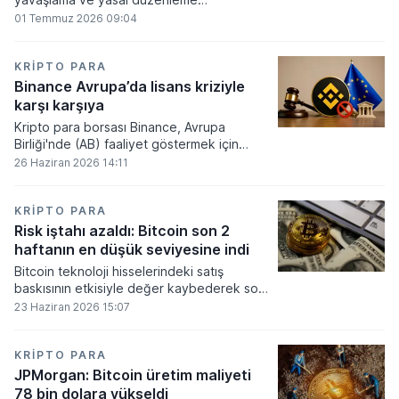
beklentilerinin zayıflaması üzerine kripto
01 Temmuz 2026 09:04
para tahminlerini aşağı yönlü revize etti.
KRIPTO PARA
Binance Avrupa’da lisans kriziyle
karşı karşıya
Kripto para borsası Binance, Avrupa
Birliği'nde (AB) faaliyet göstermek için
gerekli düzenleyici onayları alamadı.
26 Haziran 2026 14:11
KRIPTO PARA
Risk iştahı azaldı: Bitcoin son 2
haftanın en düşük seviyesine indi
Bitcoin teknoloji hisselerindeki satış
baskısının etkisiyle değer kaybederek son
iki haftanın en düşük seviyesini gördü.
23 Haziran 2026 15:07
KRIPTO PARA
JPMorgan: Bitcoin üretim maliyeti
78 bin dolara yükseldi