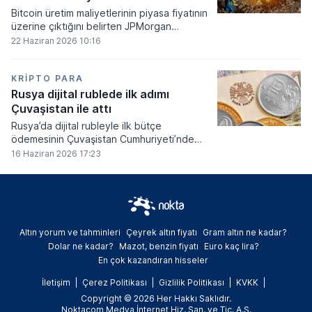
Bitcoin üretim maliyetlerinin piyasa fiyatının
üzerine çıktığını belirten JPMorgan
analistleri, madencilik sektöründeki kârlılık
22 Haziran 2026 10:16
oranlarının ciddi bir baskı altına girdiğini
söyledi.
KRIPTO PARA
Rusya dijital rublede ilk adımı
Çuvaşistan ile attı
Rusya’da dijital rubleyle ilk bütçe
ödemesinin Çuvaşistan Cumhuriyeti’nde
gerçekleştirildiği bildirildi.
16 Haziran 2026 17:23
Altın yorum ve tahminleri
Çeyrek altın fiyatı
Gram altın ne kadar?
Dolar ne kadar?
Mazot, benzin fiyatı
Euro kaç lira?
En çok kazandıran hisseler
İletişim
Çerez Politikası
Gizlilik Politikası
KVKK
Copyright © 2026 Her Hakkı Saklıdır.
Noktacom Medya İnternet Hiz. San. ve Tic. A.Ş.