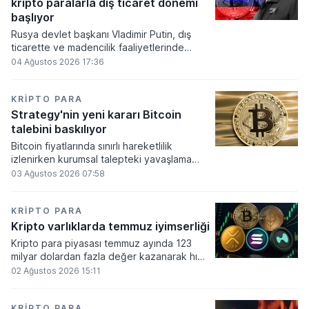
kripto paralarla dış ticaret dönemi
varlık olacağı vurguladı.
başlıyor
Rusya devlet başkanı Vladimir Putin, dış
ticarette ve madencilik faaliyetlerinde
kripto varlıkların kullanımına onay veren
04 Ağustos 2026 17:36
yeni yasayı imzaladı. Onaylanan bu
düzenleme çerçevesinde madencilikten
elde edilen dijital paraların belirli şartlar
KRIPTO PARA
altında dolaşımına ve menkul kıymet
Strategy'nin yeni kararı Bitcoin
alımlarında kullanılmasına olanak sağlanıyor.
talebini baskılıyor
Bitcoin fiyatlarında sınırlı hareketlilik
izlenirken kurumsal talepteki yavaşlama
piyasa dinamiklerini etkiliyor. ABD Merkez
03 Ağustos 2026 07:58
Bankasının faiz kararı sonrasında dar bantta
seyreden kripto para birimi, düzenleme
çalışmalarındaki belirsizliklerle baskı altında
KRIPTO PARA
kalmaya devam ediyor.
Kripto varlıklarda temmuz iyimserliği
Kripto para piyasası temmuz ayında 123
milyar dolardan fazla değer kazanarak hızlı
bir toparlanma sürecine girdi. Bitcoin ve
02 Ağustos 2026 15:11
ethereum öncülüğünde yaşanan bu
yükselişle birlikte toplam piyasa büyüklüğü
2 trilyon 159 milyar 780 milyon dolar
KRIPTO PARA