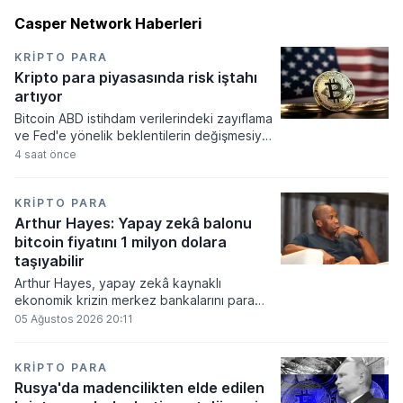
Casper Network Haberleri
KRIPTO PARA
Kripto para piyasasında risk iştahı
artıyor
Bitcoin ABD istihdam verilerindeki zayıflama
ve Fed'e yönelik beklentilerin değişmesiyle
haftayı yükselişle kapattı. Kripto para
4 saat önce
piyasalarında risk iştahı artarken
yatırımcıların odağı önümüzdeki dönemde
açıklanacak enflasyon rakamlarına ve
KRIPTO PARA
küresel gelişmelere çevrildi.
Arthur Hayes: Yapay zekâ balonu
bitcoin fiyatını 1 milyon dolara
taşıyabilir
Arthur Hayes, yapay zekâ kaynaklı
ekonomik krizin merkez bankalarını para
basmaya zorlayacağını ve bu durumun
05 Ağustos 2026 20:11
bitcoin fiyatını 1 milyon dolara
taşıyabileceğini öngörürken beyaz yakalı iş
kayıplarının tetikleyeceği kredi krizinin
KRIPTO PARA
küresel likidite artışına yol açacağını belirtti
Rusya'da madencilikten elde edilen
ve bitcoinin bu süreçte en hızlı tepki veren