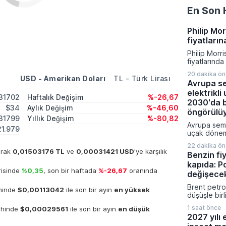
En Son 
Philip Mo
fiyatları
Philip Morr
fiyatlarınd
giderek yeni
20 dakika ö
Ağustos 202
USD - Amerikan Doları
TL - Türk Lirası
Avrupa s
giren zamlı
elektrikl
düşük ve en
31702
Haftalık Değişim
%-26,67
aralıkları y
2030'da 
$34
Aylık Değişim
%-46,60
öngörülü
31799
Yıllık Değişim
%-80,82
Avrupa sema
21.979
uçak dönemi
başında baş
22 dakika ö
ilerlemeler
larak
0,01503176 TL
ve
0,00031421 USD
'ye karşılık
Benzin fiy
popüler kıs
kapıda: P
bataryalı ha
risinde
%0,35
, son bir haftada
%-26,67
oranında
seyahat et
değişece
geliyor.
Brent petrol
ihinde
$0,00113042
ile son bir ayın
en yüksek
düşüşle bir
litre başına
1 saat önce
rihinde
$0,00029561
ile son bir ayın
en düşük
indirim yap
2027 yılı 
İndirim mik