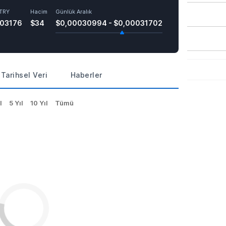
TRY
Hacim
Günlük Aralık
503176
$34
$0,00030994 - $0,00031702
Tarihsel Veri
Haberler
l
5 Yıl
10 Yıl
Tümü