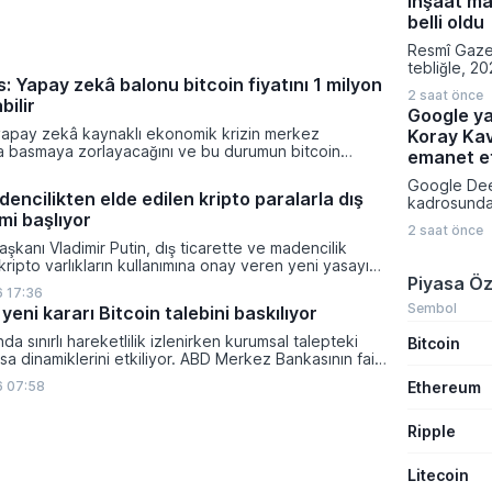
inşaat ma
Tüketim Ve
edilmesi pl
belli oldu
kararın ar
Resmî Gaze
fiyatlarına 
tebliğle, 20
yansımayaca
: Yapay zekâ balonu bitcoin fiyatını 1 milyon
emlak vergi
2 saat önce
hesaplanmas
bilir
Google ya
normal inşaa
yapay zekâ kaynaklı ekonomik krizin merkez
Koray Ka
belirlendi.
ra basmaya zorlayacağını ve bu durumun bitcoin
fabrikalara,
emanet et
on dolara taşıyabileceğini öngörürken beyaz yakalı iş
garajlardan 
Google Dee
ikleyeceği kredi krizinin küresel likidite artışına yol
23 farklı bi
encilikten elde edilen kripto paralarla dış
kadrosunda 
ti ve bitcoinin bu süreçte en hızlı tepki veren varlık
uygulanaca
mi başlıyor
yapılanmaya
dı.
bedelleri aç
2 saat önce
insanı Kora
şkanı Vladimir Putin, dış ticarette ve madencilik
kıdemli baş
 kripto varlıkların kullanımına onay veren yeni yasayı
atadı. Alph
Piyasa Öz
lanan bu düzenleme çerçevesinde madencilikten
Sundar Pich
 17:36
tal paraların belirli şartlar altında dolaşımına ve menkul
duyurulan b
Sembol
yeni kararı Bitcoin talebini baskılıyor
nda kullanılmasına olanak sağlanıyor.
birlikte ya
ında sınırlı hareketlilik izlenirken kurumsal talepteki
Bitcoin
geliştirme 
a dinamiklerini etkiliyor. ABD Merkez Bankasının faiz
uygulaması
da dar bantta seyreden kripto para birimi, düzenleme
yönetimine 
Ethereum
6 07:58
i belirsizliklerle baskı altında kalmaya devam ediyor.
Ripple
Litecoin