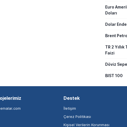
Euro Amer
Doları
Dolar Ende
Brent Petro
TR 2 Yıllık 
Faizi
Döviz Sepe
BIST 100
ojelerimiz
Destek
nemalar.com
İletişim
Çerez Politikası
Kişisel Verilerin Korunması