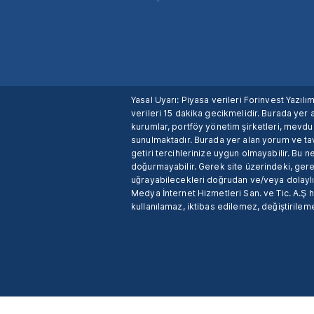
Yasal Uyarı: Piyasa verileri Forinvest Yazıl
verileri 15 dakika gecikmelidir. Burada yer a
kurumlar, portföy yönetim şirketleri, mevd
sunulmaktadır. Burada yer alan yorum ve tav
getiri tercihlerinize uygun olmayabilir. Bu 
doğurmayabilir. Gerek site üzerindeki, gerek
uğrayabilecekleri doğrudan ve/veya dolaylı
Medya İnternet Hizmetleri San. ve Tic. A.Ş 
kullanılamaz, iktibas edilemez, değiştirileme
X