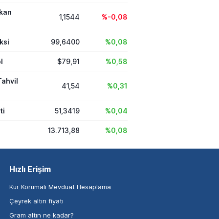
ikan
1,1544
%-0,08
ksi
99,6400
%0,08
l
$79,91
%0,58
Tahvil
41,54
%0,31
ti
51,3419
%0,04
13.713,88
%0,08
Hızlı Erişim
Kur Korumalı Mevduat Hesaplama
Çeyrek altın fiyatı
Gram altın ne kadar?