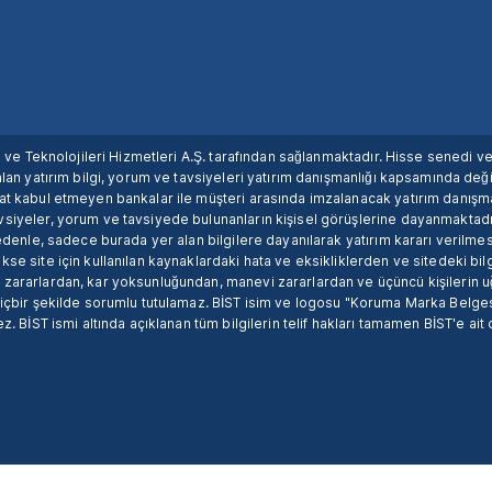
ım ve Teknolojileri Hizmetleri A.Ş. tarafından sağlanmaktadır. Hisse senedi 
lan yatırım bilgi, yorum ve tavsiyeleri yatırım danışmanlığı kapsamında değil
uat kabul etmeyen bankalar ile müşteri arasında imzalanacak yatırım danış
siyeler, yorum ve tavsiyede bulunanların kişisel görüşlerine dayanmaktadır
nedenle, sadece burada yer alan bilgilere dayanılarak yatırım kararı verilme
se site için kullanılan kaynaklardaki hata ve eksikliklerden ve sitedeki bilg
 zararlardan, kar yoksunluğundan, manevi zararlardan ve üçüncü kişilerin
hiçbir şekilde sorumlu tutulamaz. BİST isim ve logosu "Koruma Marka Belges
z. BİST ismi altında açıklanan tüm bilgilerin telif hakları tamamen BİST'e ait