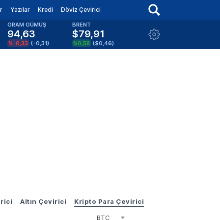
r
Yazılar
Kredi
Döviz Çevirici
GRAM GÜMÜŞ
BRENT
94,63
$79,91
%-0,33
(
-0,31
)
%0,58
(
$0,46
)
rici
Altın Çevirici
Kripto Para Çevirici
BTC