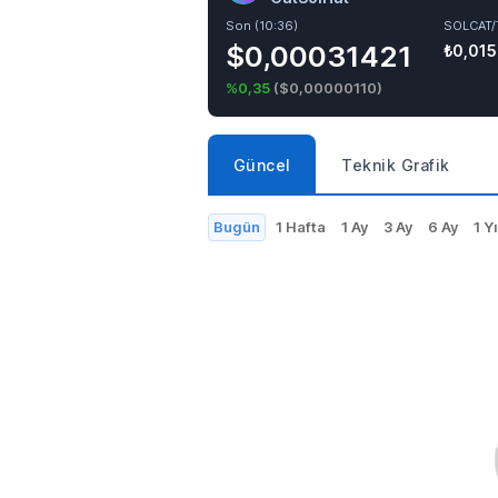
Son (10:36)
SOLCAT/
$0,00031421
₺0,01
%0,35
(
$0,00000110
)
Güncel
Teknik Grafik
Bugün
1 Hafta
1 Ay
3 Ay
6 Ay
1 Yı