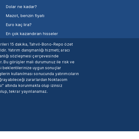
Dolar ne kadar?
Mazot, benzin fiyatı
Euro kaç lira?
En çok kazandıran hisseler
verileri 15 dakika, Tahvil-Bono-Repo özet
dir. Yatırım danışmanlığı hizmeti; aracı
manlığı sözleşmesi çerçevesinde
. Bu görüşler mali durumunuz ile risk ve
si beklentilerinize uygun sonuçlar
ilerin kullanılması sonucunda yatırımcıların
 uğrayabileceği zararlardan Noktacom
i" altında korunmakta olup izinsiz
 olup, tekrar yayınlanamaz.