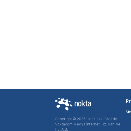
Pr
Si
Copyright © 2026 Her Hakkı Saklıdır.
Noktacom Medya İnternet Hiz. San. ve
Tic. A.Ş.