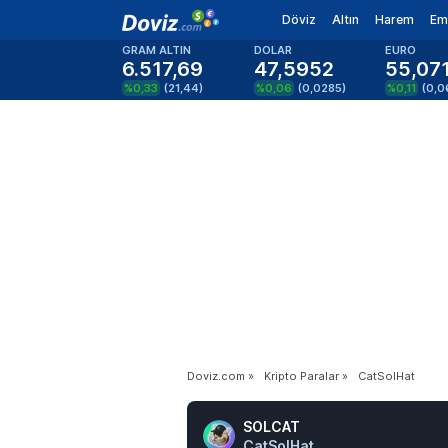
Döviz
Altın
Harem
Em
GRAM ALTIN
DOLAR
EURO
6.517,69
47,5952
55,07
%0,33
(
21,44
)
%0,06
(
0,0285
)
%0,11
(
0,0
Doviz.com
»
Kripto Paralar
»
CatSolHat
SOLCAT
CatSolHat