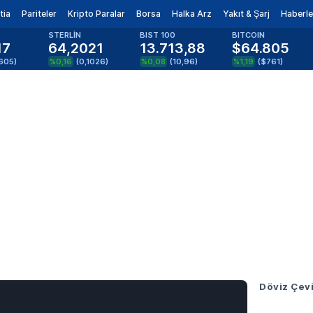
tia
Pariteler
Kripto Paralar
Borsa
Halka Arz
Yakıt & Şarj
Haberle
STERLİN
BIST 100
BITCOIN
17
64,2021
13.713,88
$64.805
605
)
%0,16
(
0,1026
)
%0,08
(
10,96
)
%1,19
(
$761
)
Döviz Çevi