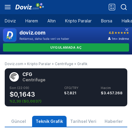
Döviz
Harem
Altın
Kripto Paralar
Borsa
Halka
Doviz.com
»
Kripto Paralar
»
Centrifuge
»
Grafik
CFG
Centrifuge
Son (22:09)
CFG/TRY
Hacim
$0,1643
₺7,821
$3.457.268
%2,30
(
$0,0037
)
Güncel
Teknik Grafik
Tarihsel Veri
Haberler