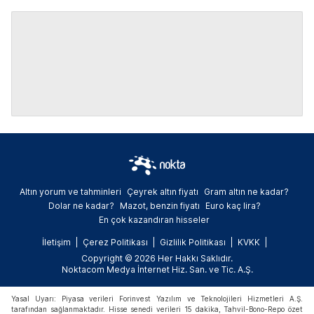
Altın yorum ve tahminleri
Çeyrek altın fiyatı
Gram altın ne kadar?
Dolar ne kadar?
Mazot, benzin fiyatı
Euro kaç lira?
En çok kazandıran hisseler
İletişim
Çerez Politikası
Gizlilik Politikası
KVKK
Copyright © 2026 Her Hakkı Saklıdır.
Noktacom Medya İnternet Hiz. San. ve Tic. A.Ş.
Yasal Uyarı: Piyasa verileri Forinvest Yazılım ve Teknolojileri Hizmetleri A.Ş.
tarafından sağlanmaktadır. Hisse senedi verileri 15 dakika, Tahvil-Bono-Repo özet