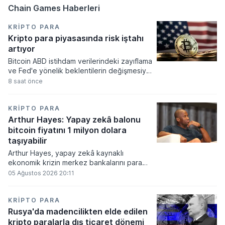
Chain Games Haberleri
KRIPTO PARA
Kripto para piyasasında risk iştahı
artıyor
Bitcoin ABD istihdam verilerindeki zayıflama
ve Fed'e yönelik beklentilerin değişmesiyle
haftayı yükselişle kapattı. Kripto para
8 saat önce
piyasalarında risk iştahı artarken
yatırımcıların odağı önümüzdeki dönemde
açıklanacak enflasyon rakamlarına ve
KRIPTO PARA
küresel gelişmelere çevrildi.
Arthur Hayes: Yapay zekâ balonu
bitcoin fiyatını 1 milyon dolara
taşıyabilir
Arthur Hayes, yapay zekâ kaynaklı
ekonomik krizin merkez bankalarını para
basmaya zorlayacağını ve bu durumun
05 Ağustos 2026 20:11
bitcoin fiyatını 1 milyon dolara
taşıyabileceğini öngörürken beyaz yakalı iş
kayıplarının tetikleyeceği kredi krizinin
KRIPTO PARA
küresel likidite artışına yol açacağını belirtti
Rusya'da madencilikten elde edilen
ve bitcoinin bu süreçte en hızlı tepki veren
kripto paralarla dış ticaret dönemi