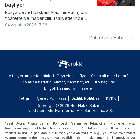
varlık olacağı vurguladı.
başlıyor
Rusya devlet başkanı Vladimir Putin, dış
ticarette ve madencilik faaliyetlerinde
kripto varlıkların kullanımına onay veren
04 Ağustos 2026 17:36
yeni yasayı imzaladı. Onaylanan bu
düzenleme çerçevesinde madencilikten
Daha Fazla Haber
elde edilen dijital paraların belirli şartlar
altında dolaşımına ve menkul kıymet
alımlarında kullanılmasına olanak sağlanıyor.
Altın yorum ve tahminleri
Çeyrek altın fiyatı
Gram altın ne kadar?
Dolar ne kadar?
Mazot, benzin fiyatı
Euro kaç lira?
En çok kazandıran hisseler
İletişim
Çerez Politikası
Gizlilik Politikası
KVKK
Copyright © 2026 Her Hakkı Saklıdır.
Noktacom Medya İnternet Hiz. San. ve Tic. A.Ş.
Yasal Uyarı: Piyasa verileri Forinvest Yazılım ve Teknolojileri Hizmetleri A.Ş.
tarafından sağlanmaktadır. Hisse senedi verileri 15 dakika, Tahvil-Bono-Repo özet
verileri 15 dakika gecikmelidir. Burada yer alan yatırım bilgi, yorum ve tavsiyeleri
yatırım danışmanlığı kapsamında değildir. Yatırım danışmanlığı hizmeti; aracı