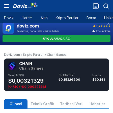
Döviz
Harem
Altın
Kripto Paralar
Borsa
Halka
Doviz.com
»
Kripto Paralar
»
Chain Games
CHAIN
Chain Games
Son (17:39)
CHAIN/TRY
Hacim
$0,00321329
₺0,15326600
$30.141
%-7,10
(
-$0,00024558
)
Güncel
Teknik Grafik
Tarihsel Veri
Haberler