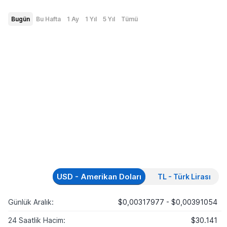
Bugün
Bu Hafta
1 Ay
1 Yıl
5 Yıl
Tümü
USD - Amerikan Doları
TL - Türk Lirası
Günlük Aralık:
$0,00317977 - $0,00391054
24 Saatlik Hacim:
$30.141