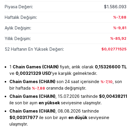
Piyasa Değeri:
$1.586.093
Haftalık Değişim:
%-7,88
Aylık Değişim:
%-9,81
Yıllık Değişim:
%-85,92
52 Haftanın En Yüksek Değeri:
$0,02771525
1
Chain Games (CHAIN)
fiyatı, anlık olarak
0,15326600 TL
ve
0,00321329 USD
'ye karşılık gelmektedir.
Chain Games (CHAIN)
son 24 saat içerisinde
, son
%-7,10
bir haftada
oranında değişmiştir.
%-7,88
Chain Games (CHAIN)
, 15.07.2026 tarihinde
$0,00438211
ile son bir ayın
en yüksek
seviyesine ulaşmıştır.
Chain Games (CHAIN)
, 08.08.2026 tarihinde
$0,00317977
ile son bir ayın
en düşük
seviyesine
ulaşmıştır.