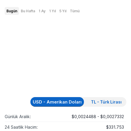
Bugün
Bu Hafta
1 Ay
1 Yıl
5 Yıl
Tümü
USD - Amerikan Doları
TL - Türk Lirası
Günlük Aralık:
$0,0024488 - $0,0027332
24 Saatlik Hacim:
$331.753