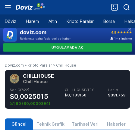
Döviz
Harem
Altın
Kripto Paralar
Borsa
Halka
Doviz.com
»
Kripto Paralar
»
Chill House
CHILLHOUSE
Chill House
Son (07:22)
CHILLHOUSE/TRY
Hacim
$0,0025015
₺0,1193150
$331.753
%1,60
(
$0,0000394
)
Güncel
Teknik Grafik
Tarihsel Veri
Haberler