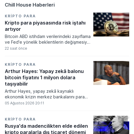
Chill House Haberleri
KRIPTO PARA
Kripto para piyasasında risk iştahı
artıyor
Bitcoin ABD istihdam verilerindeki zayıflama
ve Fed'e yönelik beklentilerin değişmesiyle
haftayı yükselişle kapattı. Kripto para
22 saat önce
piyasalarında risk iştahı artarken
yatırımcıların odağı önümüzdeki dönemde
açıklanacak enflasyon rakamlarına ve
KRIPTO PARA
küresel gelişmelere çevrildi.
Arthur Hayes: Yapay zekâ balonu
bitcoin fiyatını 1 milyon dolara
taşıyabilir
Arthur Hayes, yapay zekâ kaynaklı
ekonomik krizin merkez bankalarını para
basmaya zorlayacağını ve bu durumun
05 Ağustos 2026 20:11
bitcoin fiyatını 1 milyon dolara
taşıyabileceğini öngörürken beyaz yakalı iş
kayıplarının tetikleyeceği kredi krizinin
KRIPTO PARA
küresel likidite artışına yol açacağını belirtti
Rusya'da madencilikten elde edilen
ve bitcoinin bu süreçte en hızlı tepki veren
kripto paralarla dış ticaret dönemi