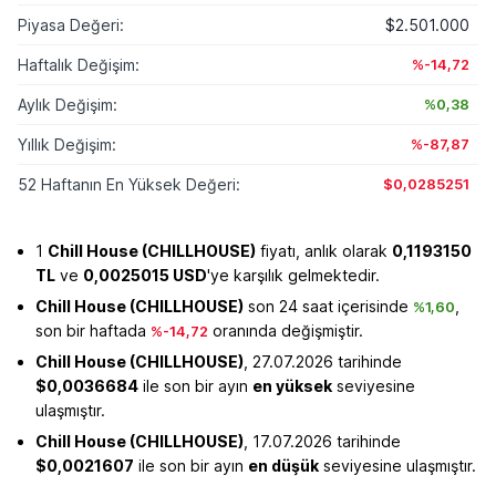
Piyasa Değeri:
$2.501.000
Haftalık Değişim:
%-14,72
Aylık Değişim:
%0,38
Yıllık Değişim:
%-87,87
52 Haftanın En Yüksek Değeri:
$0,0285251
1
Chill House (CHILLHOUSE)
fiyatı, anlık olarak
0,1193150
TL
ve
0,0025015 USD
'ye karşılık gelmektedir.
Chill House (CHILLHOUSE)
son 24 saat içerisinde
,
%1,60
son bir haftada
oranında değişmiştir.
%-14,72
Chill House (CHILLHOUSE)
, 27.07.2026 tarihinde
$0,0036684
ile son bir ayın
en yüksek
seviyesine
ulaşmıştır.
Chill House (CHILLHOUSE)
, 17.07.2026 tarihinde
$0,0021607
ile son bir ayın
en düşük
seviyesine ulaşmıştır.