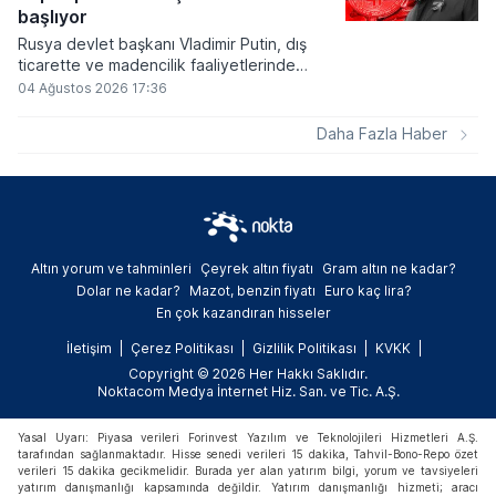
varlık olacağı vurguladı.
başlıyor
Rusya devlet başkanı Vladimir Putin, dış
ticarette ve madencilik faaliyetlerinde
kripto varlıkların kullanımına onay veren
04 Ağustos 2026 17:36
yeni yasayı imzaladı. Onaylanan bu
düzenleme çerçevesinde madencilikten
Daha Fazla Haber
elde edilen dijital paraların belirli şartlar
altında dolaşımına ve menkul kıymet
alımlarında kullanılmasına olanak sağlanıyor.
Altın yorum ve tahminleri
Çeyrek altın fiyatı
Gram altın ne kadar?
Dolar ne kadar?
Mazot, benzin fiyatı
Euro kaç lira?
En çok kazandıran hisseler
İletişim
Çerez Politikası
Gizlilik Politikası
KVKK
Copyright © 2026 Her Hakkı Saklıdır.
Noktacom Medya İnternet Hiz. San. ve Tic. A.Ş.
Yasal Uyarı: Piyasa verileri Forinvest Yazılım ve Teknolojileri Hizmetleri A.Ş.
tarafından sağlanmaktadır. Hisse senedi verileri 15 dakika, Tahvil-Bono-Repo özet
verileri 15 dakika gecikmelidir. Burada yer alan yatırım bilgi, yorum ve tavsiyeleri
yatırım danışmanlığı kapsamında değildir. Yatırım danışmanlığı hizmeti; aracı