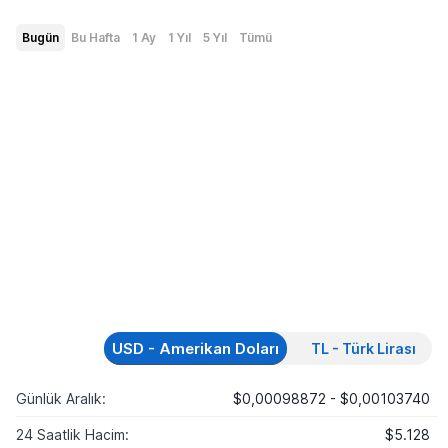
Bugün
Bu Hafta
1 Ay
1 Yıl
5 Yıl
Tümü
USD - Amerikan Doları
TL - Türk Lirası
Günlük Aralık:
$0,00098872 - $0,00103740
24 Saatlik Hacim:
$5.128