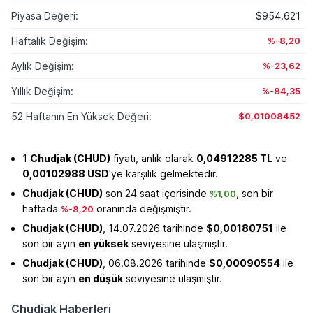
Piyasa Değeri:
$954.621
Haftalık Değişim:
%-8,20
Aylık Değişim:
%-23,62
Yıllık Değişim:
%-84,35
52 Haftanın En Yüksek Değeri:
$0,01008452
1
Chudjak (CHUD)
fiyatı, anlık olarak
0,04912285 TL
ve
0,00102988 USD
'ye karşılık gelmektedir.
Chudjak (CHUD)
son 24 saat içerisinde
, son bir
%1,00
haftada
oranında değişmiştir.
%-8,20
Chudjak (CHUD)
, 14.07.2026 tarihinde
$0,00180751
ile
son bir ayın
en yüksek
seviyesine ulaşmıştır.
Chudjak (CHUD)
, 06.08.2026 tarihinde
$0,00090554
ile
son bir ayın
en düşük
seviyesine ulaşmıştır.
Chudjak Haberleri