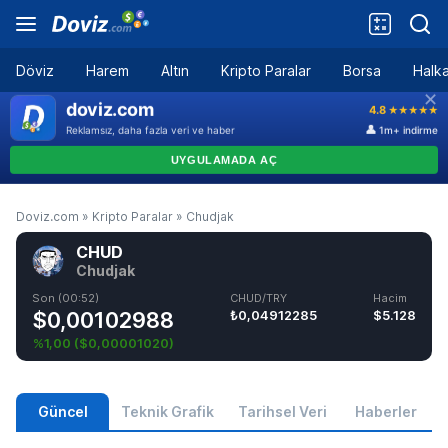
Döviz
Harem
Altın
Kripto Paralar
Borsa
Halka
Doviz.com
»
Kripto Paralar
»
Chudjak
CHUD
Chudjak
Son (00:52)
CHUD/TRY
Hacim
$0,00102988
₺0,04912285
$5.128
%1,00
(
$0,00001020
)
Güncel
Teknik Grafik
Tarihsel Veri
Haberler