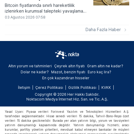
Bitcoin fiyatlarında sınırlı hareketlilik
izlenirken kurumsal talepteki yavaşlama
piyasa dinamiklerini etkiliyor. ABD Merkez
03 Ağustos 2026 07:58
Bankasının faiz kararı sonrasında dar bantta
seyreden kripto para birimi, düzenleme
Daha Fazla Haber
çalışmalarındaki belirsizliklerle baskı altında
kalmaya devam ediyor.
Altın yorum ve tahminleri
Çeyrek altın fiyatı
Gram altın ne kadar?
Dolar ne kadar?
Mazot, benzin fiyatı
Euro kaç lira?
En çok kazandıran hisseler
İletişim
Çerez Politikası
Gizlilik Politikası
KVKK
Copyright © 2026 Her Hakkı Saklıdır.
Noktacom Medya İnternet Hiz. San. ve Tic. A.Ş.
Yasal Uyarı: Piyasa verileri Forinvest Yazılım ve Teknolojileri Hizmetleri A.Ş.
tarafından sağlanmaktadır. Hisse senedi verileri 15 dakika, Tahvil-Bono-Repo özet
verileri 15 dakika gecikmelidir. Burada yer alan yatırım bilgi, yorum ve tavsiyeleri
yatırım danışmanlığı kapsamında değildir. Yatırım danışmanlığı hizmeti; aracı
kurumlar, portföy yönetim şirketleri, mevduat kabul etmeyen bankalar ile müşteri