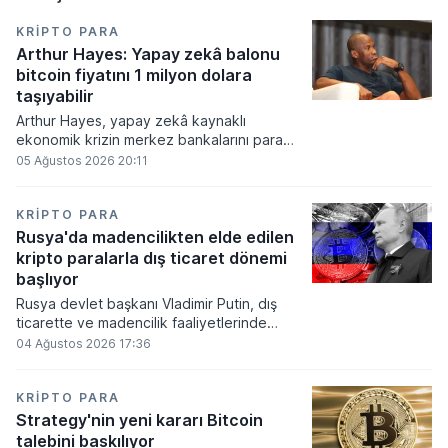
KRIPTO PARA
Arthur Hayes: Yapay zekâ balonu
bitcoin fiyatını 1 milyon dolara
taşıyabilir
Arthur Hayes, yapay zekâ kaynaklı
ekonomik krizin merkez bankalarını para
basmaya zorlayacağını ve bu durumun
05 Ağustos 2026 20:11
bitcoin fiyatını 1 milyon dolara
taşıyabileceğini öngörürken beyaz yakalı iş
kayıplarının tetikleyeceği kredi krizinin
KRIPTO PARA
küresel likidite artışına yol açacağını belirtti
Rusya'da madencilikten elde edilen
ve bitcoinin bu süreçte en hızlı tepki veren
kripto paralarla dış ticaret dönemi
varlık olacağı vurguladı.
başlıyor
Rusya devlet başkanı Vladimir Putin, dış
ticarette ve madencilik faaliyetlerinde
kripto varlıkların kullanımına onay veren
04 Ağustos 2026 17:36
yeni yasayı imzaladı. Onaylanan bu
düzenleme çerçevesinde madencilikten
elde edilen dijital paraların belirli şartlar
KRIPTO PARA
altında dolaşımına ve menkul kıymet
Strategy'nin yeni kararı Bitcoin
alımlarında kullanılmasına olanak sağlanıyor.
talebini baskılıyor