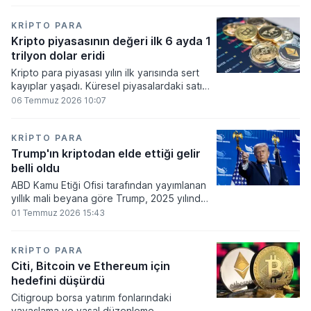
bakiyesi bulunan yatırımcı sayısı 3,2 milyon
olarak belirlendi.
KRIPTO PARA
Kripto piyasasının değeri ilk 6 ayda 1
trilyon dolar eridi
Kripto para piyasası yılın ilk yarısında sert
kayıplar yaşadı. Küresel piyasalardaki satış
baskısı ve artan faiz baskısının etkisiyle
06 Temmuz 2026 10:07
dijital varlıkların toplam değeri 919 milyar
860 milyon dolarlık erime kaydetti.
KRIPTO PARA
Trump'ın kriptodan elde ettiği gelir
belli oldu
ABD Kamu Etiği Ofisi tarafından yayımlanan
yıllık mali beyana göre Trump, 2025 yılında
kripto para ve memecoin faaliyetlerinden
01 Temmuz 2026 15:43
en az 1,2 milyar dolar gelir elde etti.
KRIPTO PARA
Citi, Bitcoin ve Ethereum için
hedefini düşürdü
Citigroup borsa yatırım fonlarındaki
yavaşlama ve yasal düzenleme