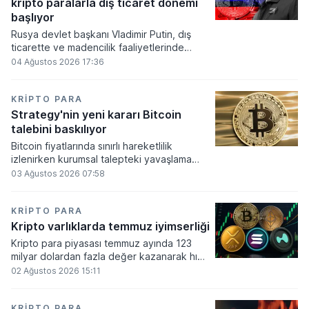
kripto paralarla dış ticaret dönemi
varlık olacağı vurguladı.
başlıyor
Rusya devlet başkanı Vladimir Putin, dış
ticarette ve madencilik faaliyetlerinde
kripto varlıkların kullanımına onay veren
04 Ağustos 2026 17:36
yeni yasayı imzaladı. Onaylanan bu
düzenleme çerçevesinde madencilikten
elde edilen dijital paraların belirli şartlar
KRIPTO PARA
altında dolaşımına ve menkul kıymet
Strategy'nin yeni kararı Bitcoin
alımlarında kullanılmasına olanak sağlanıyor.
talebini baskılıyor
Bitcoin fiyatlarında sınırlı hareketlilik
izlenirken kurumsal talepteki yavaşlama
piyasa dinamiklerini etkiliyor. ABD Merkez
03 Ağustos 2026 07:58
Bankasının faiz kararı sonrasında dar bantta
seyreden kripto para birimi, düzenleme
çalışmalarındaki belirsizliklerle baskı altında
KRIPTO PARA
kalmaya devam ediyor.
Kripto varlıklarda temmuz iyimserliği
Kripto para piyasası temmuz ayında 123
milyar dolardan fazla değer kazanarak hızlı
bir toparlanma sürecine girdi. Bitcoin ve
02 Ağustos 2026 15:11
ethereum öncülüğünde yaşanan bu
yükselişle birlikte toplam piyasa büyüklüğü
2 trilyon 159 milyar 780 milyon dolar
KRIPTO PARA