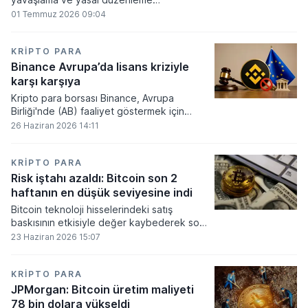
beklentilerinin zayıflaması üzerine kripto
01 Temmuz 2026 09:04
para tahminlerini aşağı yönlü revize etti.
KRIPTO PARA
Binance Avrupa’da lisans kriziyle
karşı karşıya
Kripto para borsası Binance, Avrupa
Birliği'nde (AB) faaliyet göstermek için
gerekli düzenleyici onayları alamadı.
26 Haziran 2026 14:11
KRIPTO PARA
Risk iştahı azaldı: Bitcoin son 2
haftanın en düşük seviyesine indi
Bitcoin teknoloji hisselerindeki satış
baskısının etkisiyle değer kaybederek son
iki haftanın en düşük seviyesini gördü.
23 Haziran 2026 15:07
KRIPTO PARA
JPMorgan: Bitcoin üretim maliyeti
78 bin dolara yükseldi