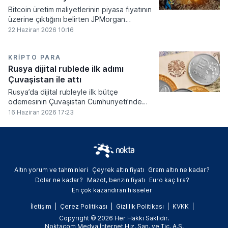
Bitcoin üretim maliyetlerinin piyasa fiyatının
üzerine çıktığını belirten JPMorgan
analistleri, madencilik sektöründeki kârlılık
22 Haziran 2026 10:16
oranlarının ciddi bir baskı altına girdiğini
söyledi.
KRIPTO PARA
Rusya dijital rublede ilk adımı
Çuvaşistan ile attı
Rusya’da dijital rubleyle ilk bütçe
ödemesinin Çuvaşistan Cumhuriyeti’nde
gerçekleştirildiği bildirildi.
16 Haziran 2026 17:23
Altın yorum ve tahminleri
Çeyrek altın fiyatı
Gram altın ne kadar?
Dolar ne kadar?
Mazot, benzin fiyatı
Euro kaç lira?
En çok kazandıran hisseler
İletişim
Çerez Politikası
Gizlilik Politikası
KVKK
Copyright © 2026 Her Hakkı Saklıdır.
Noktacom Medya İnternet Hiz. San. ve Tic. A.Ş.