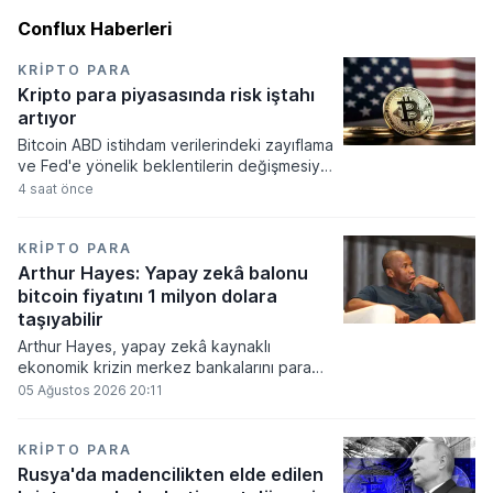
Conflux Haberleri
KRIPTO PARA
Kripto para piyasasında risk iştahı
artıyor
Bitcoin ABD istihdam verilerindeki zayıflama
ve Fed'e yönelik beklentilerin değişmesiyle
haftayı yükselişle kapattı. Kripto para
4 saat önce
piyasalarında risk iştahı artarken
yatırımcıların odağı önümüzdeki dönemde
açıklanacak enflasyon rakamlarına ve
KRIPTO PARA
küresel gelişmelere çevrildi.
Arthur Hayes: Yapay zekâ balonu
bitcoin fiyatını 1 milyon dolara
taşıyabilir
Arthur Hayes, yapay zekâ kaynaklı
ekonomik krizin merkez bankalarını para
basmaya zorlayacağını ve bu durumun
05 Ağustos 2026 20:11
bitcoin fiyatını 1 milyon dolara
taşıyabileceğini öngörürken beyaz yakalı iş
kayıplarının tetikleyeceği kredi krizinin
KRIPTO PARA
küresel likidite artışına yol açacağını belirtti
Rusya'da madencilikten elde edilen
ve bitcoinin bu süreçte en hızlı tepki veren