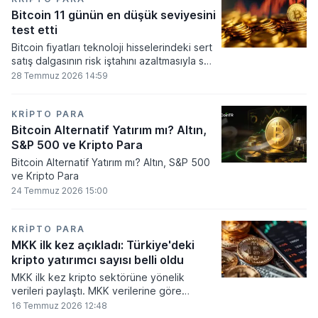
seviyesine ulaştı.
Bitcoin 11 günün en düşük seviyesini
test etti
Bitcoin fiyatları teknoloji hisselerindeki sert
satış dalgasının risk iştahını azaltmasıyla son
11 günün en düşük seviyesine indi.
28 Temmuz 2026 14:59
KRIPTO PARA
Bitcoin Alternatif Yatırım mı? Altın,
S&P 500 ve Kripto Para
Bitcoin Alternatif Yatırım mı? Altın, S&P 500
ve Kripto Para
24 Temmuz 2026 15:00
KRIPTO PARA
MKK ilk kez açıkladı: Türkiye'deki
kripto yatırımcı sayısı belli oldu
MKK ilk kez kripto sektörüne yönelik
verileri paylaştı. MKK verilerine göre
platformlarda bugüne kadar 5,6 milyon
16 Temmuz 2026 12:48
yatırımcı işlem yaparken, halen kripto