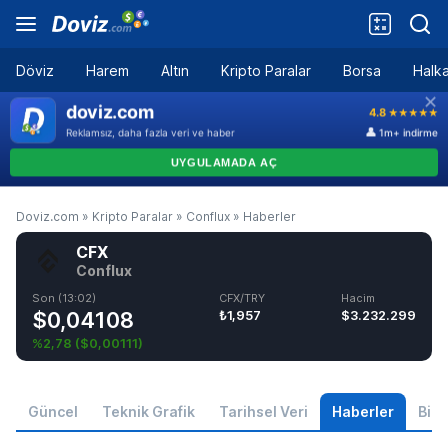
Döviz
Harem
Altın
Kripto Paralar
Borsa
Halka
Doviz.com
»
Kripto Paralar
»
Conflux
»
Haberler
CFX
Conflux
Son (13:02)
CFX/TRY
Hacim
$0,04108
₺1,957
$3.232.299
%2,78
(
$0,00111
)
Güncel
Teknik Grafik
Tarihsel Veri
Haberler
Bilgi