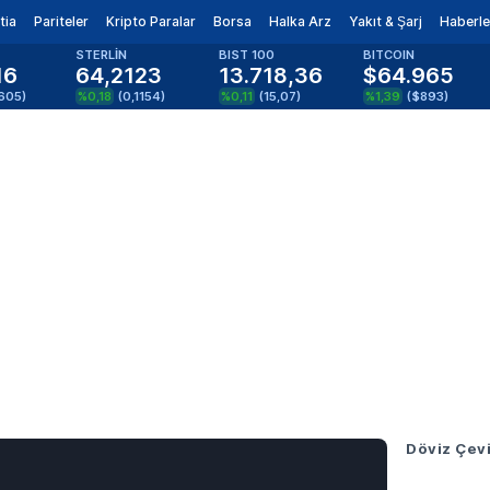
tia
Pariteler
Kripto Paralar
Borsa
Halka Arz
Yakıt & Şarj
Haberle
STERLİN
BIST 100
BITCOIN
16
64,2123
13.718,36
$64.965
605
)
%0,18
(
0,1154
)
%0,11
(
15,07
)
%1,39
(
$893
)
Döviz Çevi