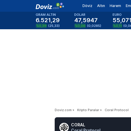
Döviz
Altın
Harem
Em
GRAM ALTIN
DOLAR
EURO
6.521,29
47,5947
55,07
%0,39
(
25,33
)
%0,06
(
0,0285
)
%0,11
(
0,0
Doviz.com
»
Kripto Paralar
»
Coral Protocol
CORAL
Coral Protocol