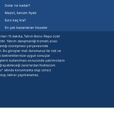
Dolar ne kadar?
Mazot, benzin fiyatı
Euro kaç lira?
En çok kazandıran hisseler
verileri 15 dakika, Tahvil-Bono-Repo özet
dir. Yatırım danışmanlığı hizmeti; aracı
manlığı sözleşmesi çerçevesinde
. Bu görüşler mali durumunuz ile risk ve
si beklentilerinize uygun sonuçlar
ilerin kullanılması sonucunda yatırımcıların
 uğrayabileceği zararlardan Noktacom
i" altında korunmakta olup izinsiz
 olup, tekrar yayınlanamaz.