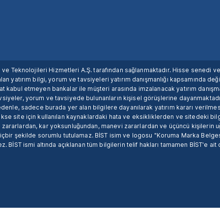
ım ve Teknolojileri Hizmetleri A.Ş. tarafından sağlanmaktadır. Hisse senedi 
lan yatırım bilgi, yorum ve tavsiyeleri yatırım danışmanlığı kapsamında değil
uat kabul etmeyen bankalar ile müşteri arasında imzalanacak yatırım danış
siyeler, yorum ve tavsiyede bulunanların kişisel görüşlerine dayanmaktadır
nedenle, sadece burada yer alan bilgilere dayanılarak yatırım kararı verilme
se site için kullanılan kaynaklardaki hata ve eksikliklerden ve sitedeki bilg
 zararlardan, kar yoksunluğundan, manevi zararlardan ve üçüncü kişilerin
hiçbir şekilde sorumlu tutulamaz. BİST isim ve logosu "Koruma Marka Belges
z. BİST ismi altında açıklanan tüm bilgilerin telif hakları tamamen BİST'e ait