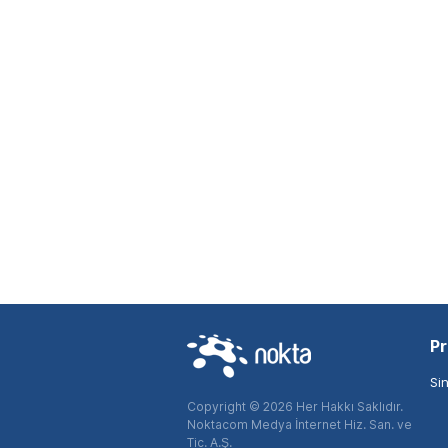
Pr
Si
Copyright © 2026 Her Hakkı Saklıdır.
Noktacom Medya İnternet Hiz. San. ve
Tic. A.Ş.