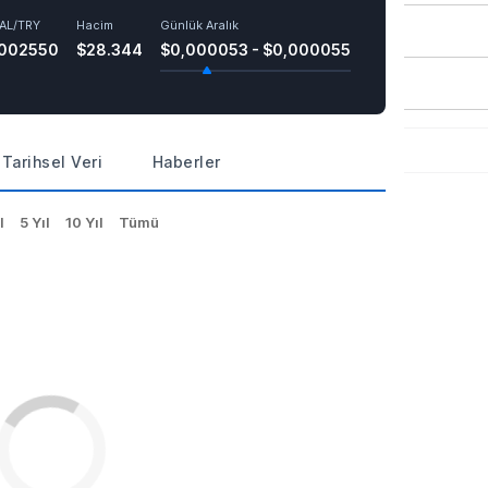
AL/TRY
Hacim
Günlük Aralık
,002550
$28.344
$0,000053 - $0,000055
Tarihsel Veri
Haberler
l
5 Yıl
10 Yıl
Tümü