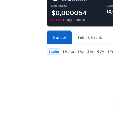
Son (10:10)
COR
$0,000054
₺0
%-1,67
(
-$0,000001
)
Güncel
Teknik Grafik
Bugün
1 Hafta
1 Ay
3 Ay
6 Ay
1 Yı