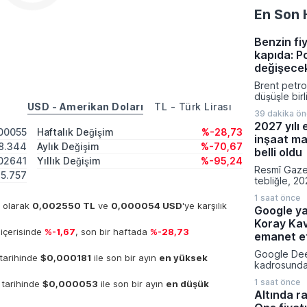
En Son 
Benzin fiy
kapıda: P
değişece
Brent petrol
düşüşle bir
USD - Amerikan Doları
TL - Türk Lirası
litre başına
39 dakika ö
indirim yap
2027 yılı 
İndirim mik
00055
Haftalık Değişim
%-28,73
inşaat ma
Tüketim Ve
8.344
Aylık Değişim
%-70,67
edilmesi pl
belli oldu
02641
Yıllık Değişim
%-95,24
kararın ar
Resmî Gaze
fiyatlarına 
5.757
tebliğle, 20
yansımayaca
emlak vergi
1 saat önce
hesaplanmas
k olarak
0,002550 TL
ve
0,000054 USD
'ye karşılık
Google ya
normal inşaa
Koray Ka
belirlendi.
içerisinde
%-1,67
, son bir haftada
%-28,73
fabrikalara,
emanet et
garajlardan 
Google Dee
23 farklı bi
 tarihinde
$0,000181
ile son bir ayın
en yüksek
kadrosunda 
uygulanaca
yapılanmaya
bedelleri aç
1 saat önce
 tarihinde
$0,000053
ile son bir ayın
en düşük
insanı Kora
Altında ra
kıdemli baş