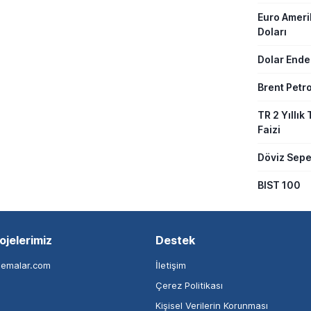
Euro Amer
Doları
Dolar Ende
Brent Petro
TR 2 Yıllık 
Faizi
Döviz Sepe
BIST 100
ojelerimiz
Destek
nemalar.com
İletişim
Çerez Politikası
Kişisel Verilerin Korunması