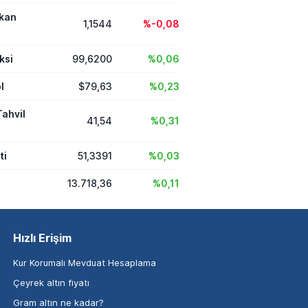
ikan
1,1544
%-0,08
ksi
99,6200
%0,06
l
$79,63
%0,23
Tahvil
41,54
%0,31
ti
51,3391
%0,03
13.718,36
%0,11
Hızlı Erişim
Kur Korumalı Mevduat Hesaplama
Çeyrek altın fiyatı
Gram altın ne kadar?