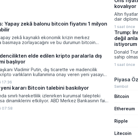
Ons fiyatı
atadı. Alph
Sundar Pich
kovalıyor
duyurulan b
Altın fiyatl
birlikte ya
dair diplom
geliştirme 
: Yapay zekâ balonu bitcoin fiyatını 1 milyon
zayıflayan d
uygulaması
1 saat önce
yükselişini
bilir
yönetimine 
Trump: İn
taşıyarak y
yapay zekâ kaynaklı ekonomik krizin merkez
değil an
ulaştı. Spot
ra basmaya zorlayacağını ve bu durumun bitcoin
4.265 dolar
istiyorum
on dolara taşıyabileceğini öngörürken beyaz yakalı iş
ederken piy
Donald Trum
ikleyeceği kredi krizinin küresel likidite artışına yol
ABD'den gel
encilikten elde edilen kripto paralarla dış
sahip olmas
ti ve bitcoinin bu süreçte en hızlı tepki veren varlık
verilerine ç
mi başlıyor
vermeyecekl
dı.
1 saat önce
yapmayı terc
şkanı Vladimir Putin, dış ticarette ve madencilik
Bölgedeki g
 kripto varlıkların kullanımına onay veren yeni yasayı
yönelik adı
Piyasa Öz
lanan bu düzenleme çerçevesinde madencilikten
Başkanı, pl
 17:36
tal paraların belirli şartlar altında dolaşımına ve menkul
saldırıları 
Sembol
yeni kararı Bitcoin talebini baskılıyor
nda kullanılmasına olanak sağlanıyor.
üzerine ask
ında sınırlı hareketlilik izlenirken kurumsal talepteki
Bitcoin
a dinamiklerini etkiliyor. ABD Merkez Bankasının faiz
da dar bantta seyreden kripto para birimi, düzenleme
Ethereum
6 07:58
i belirsizliklerle baskı altında kalmaya devam ediyor.
Ripple
Litecoin