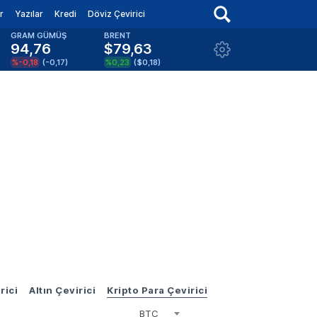
r
Yazılar
Kredi
Döviz Çevirici
GRAM GÜMÜŞ
BRENT
94,76
$79,63
%-0,18
(
-0,17
)
%0,23
(
$0,18
)
rici
Altın Çevirici
Kripto Para Çevirici
BTC