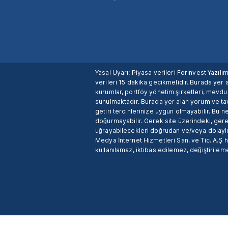
Yasal Uyarı: Piyasa verileri Forinvest Yazıl
verileri 15 dakika gecikmelidir. Burada yer a
kurumlar, portföy yönetim şirketleri, mevd
sunulmaktadır. Burada yer alan yorum ve tav
getiri tercihlerinize uygun olmayabilir. Bu 
doğurmayabilir. Gerek site üzerindeki, gerek
uğrayabilecekleri doğrudan ve/veya dolaylı
Medya İnternet Hizmetleri San. ve Tic. A.Ş 
kullanılamaz, iktibas edilemez, değiştirileme
X