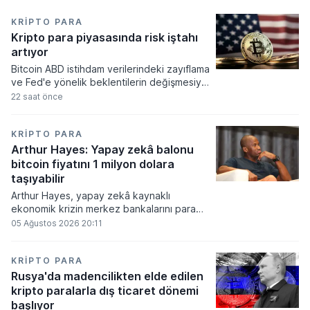
KRIPTO PARA
Kripto para piyasasında risk iştahı
artıyor
Bitcoin ABD istihdam verilerindeki zayıflama
ve Fed'e yönelik beklentilerin değişmesiyle
haftayı yükselişle kapattı. Kripto para
22 saat önce
piyasalarında risk iştahı artarken
yatırımcıların odağı önümüzdeki dönemde
açıklanacak enflasyon rakamlarına ve
KRIPTO PARA
küresel gelişmelere çevrildi.
Arthur Hayes: Yapay zekâ balonu
bitcoin fiyatını 1 milyon dolara
taşıyabilir
Arthur Hayes, yapay zekâ kaynaklı
ekonomik krizin merkez bankalarını para
basmaya zorlayacağını ve bu durumun
05 Ağustos 2026 20:11
bitcoin fiyatını 1 milyon dolara
taşıyabileceğini öngörürken beyaz yakalı iş
kayıplarının tetikleyeceği kredi krizinin
KRIPTO PARA
küresel likidite artışına yol açacağını belirtti
Rusya'da madencilikten elde edilen
ve bitcoinin bu süreçte en hızlı tepki veren
kripto paralarla dış ticaret dönemi
varlık olacağı vurguladı.
başlıyor