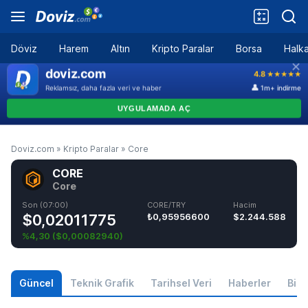
Döviz
Harem
Altın
Kripto Paralar
Borsa
Halka
Doviz.com
»
Kripto Paralar
»
Core
CORE
Core
Son (07:00)
CORE/TRY
Hacim
$0,02011775
₺0,95956600
$2.244.588
%4,30
(
$0,00082940
)
Güncel
Teknik Grafik
Tarihsel Veri
Haberler
Bilgi