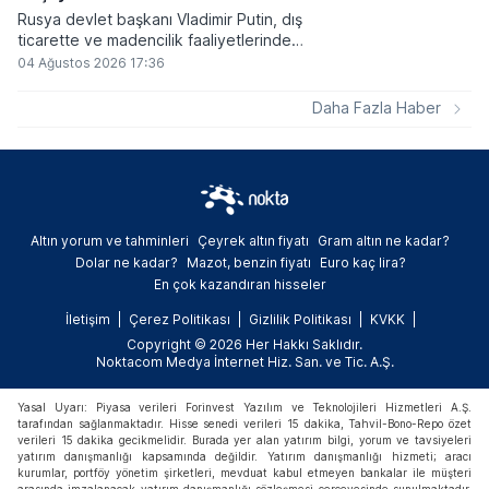
Rusya devlet başkanı Vladimir Putin, dış
ticarette ve madencilik faaliyetlerinde
kripto varlıkların kullanımına onay veren
04 Ağustos 2026 17:36
yeni yasayı imzaladı. Onaylanan bu
düzenleme çerçevesinde madencilikten
Daha Fazla Haber
elde edilen dijital paraların belirli şartlar
altında dolaşımına ve menkul kıymet
alımlarında kullanılmasına olanak sağlanıyor.
Altın yorum ve tahminleri
Çeyrek altın fiyatı
Gram altın ne kadar?
Dolar ne kadar?
Mazot, benzin fiyatı
Euro kaç lira?
En çok kazandıran hisseler
İletişim
Çerez Politikası
Gizlilik Politikası
KVKK
Copyright © 2026 Her Hakkı Saklıdır.
Noktacom Medya İnternet Hiz. San. ve Tic. A.Ş.
Yasal Uyarı: Piyasa verileri Forinvest Yazılım ve Teknolojileri Hizmetleri A.Ş.
tarafından sağlanmaktadır. Hisse senedi verileri 15 dakika, Tahvil-Bono-Repo özet
verileri 15 dakika gecikmelidir. Burada yer alan yatırım bilgi, yorum ve tavsiyeleri
yatırım danışmanlığı kapsamında değildir. Yatırım danışmanlığı hizmeti; aracı
kurumlar, portföy yönetim şirketleri, mevduat kabul etmeyen bankalar ile müşteri