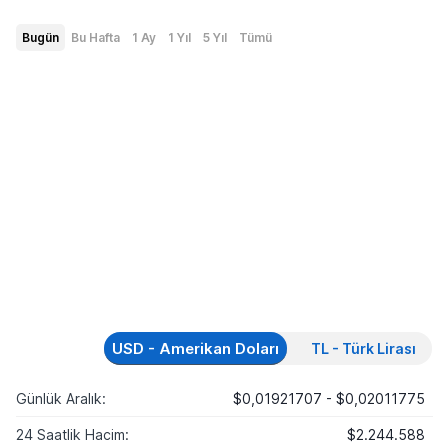
Bugün
Bu Hafta
1 Ay
1 Yıl
5 Yıl
Tümü
USD - Amerikan Doları
TL - Türk Lirası
Günlük Aralık:
$0,01921707 - $0,02011775
24 Saatlik Hacim:
$2.244.588