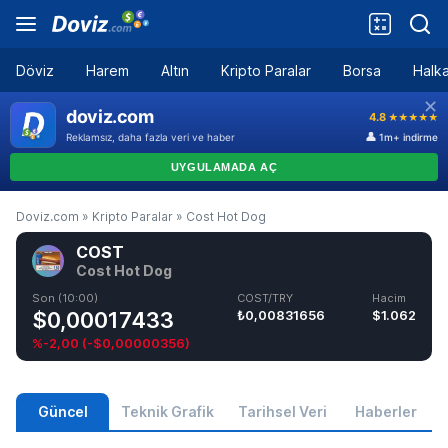
Döviz
Harem
Altın
Kripto Paralar
Borsa
Halka
Doviz.com
»
Kripto Paralar
»
Cost Hot Dog
COST
Cost Hot Dog
Son (10:00)
COST/TRY
Hacim
$0,00017433
₺0,00831656
$1.062
%-2,00
(
-$0,00000356
)
Güncel
Teknik Grafik
Tarihsel Veri
Haberler