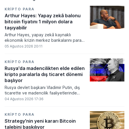
KRIPTO PARA
Arthur Hayes: Yapay zekâ balonu
bitcoin fiyatını 1 milyon dolara
taşıyabilir
Arthur Hayes, yapay zekâ kaynaklı
ekonomik krizin merkez bankalarını para
basmaya zorlayacağını ve bu durumun
05 Ağustos 2026 20:11
bitcoin fiyatını 1 milyon dolara
taşıyabileceğini öngörürken beyaz yakalı iş
kayıplarının tetikleyeceği kredi krizinin
KRIPTO PARA
küresel likidite artışına yol açacağını belirtti
Rusya'da madencilikten elde edilen
ve bitcoinin bu süreçte en hızlı tepki veren
kripto paralarla dış ticaret dönemi
varlık olacağı vurguladı.
başlıyor
Rusya devlet başkanı Vladimir Putin, dış
ticarette ve madencilik faaliyetlerinde
kripto varlıkların kullanımına onay veren
04 Ağustos 2026 17:36
yeni yasayı imzaladı. Onaylanan bu
düzenleme çerçevesinde madencilikten
elde edilen dijital paraların belirli şartlar
KRIPTO PARA
altında dolaşımına ve menkul kıymet
Strategy'nin yeni kararı Bitcoin
alımlarında kullanılmasına olanak sağlanıyor.
talebini baskılıyor