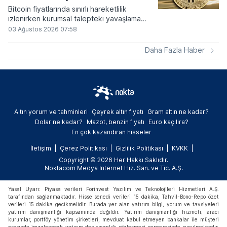
Bitcoin fiyatlarında sınırlı hareketlilik
izlenirken kurumsal talepteki yavaşlama
piyasa dinamiklerini etkiliyor. ABD Merkez
03 Ağustos 2026 07:58
Bankasının faiz kararı sonrasında dar bantta
seyreden kripto para birimi, düzenleme
Daha Fazla Haber
çalışmalarındaki belirsizliklerle baskı altında
kalmaya devam ediyor.
Altın yorum ve tahminleri
Çeyrek altın fiyatı
Gram altın ne kadar?
Dolar ne kadar?
Mazot, benzin fiyatı
Euro kaç lira?
En çok kazandıran hisseler
İletişim
Çerez Politikası
Gizlilik Politikası
KVKK
Copyright © 2026 Her Hakkı Saklıdır.
Noktacom Medya İnternet Hiz. San. ve Tic. A.Ş.
Yasal Uyarı: Piyasa verileri Forinvest Yazılım ve Teknolojileri Hizmetleri A.Ş.
tarafından sağlanmaktadır. Hisse senedi verileri 15 dakika, Tahvil-Bono-Repo özet
verileri 15 dakika gecikmelidir. Burada yer alan yatırım bilgi, yorum ve tavsiyeleri
yatırım danışmanlığı kapsamında değildir. Yatırım danışmanlığı hizmeti; aracı
kurumlar, portföy yönetim şirketleri, mevduat kabul etmeyen bankalar ile müşteri