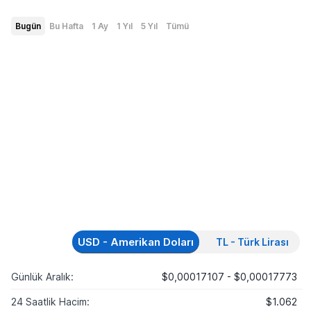
Bugün
Bu Hafta
1 Ay
1 Yıl
5 Yıl
Tümü
USD - Amerikan Doları
TL - Türk Lirası
Günlük Aralık:
$0,00017107 - $0,00017773
24 Saatlik Hacim:
$1.062