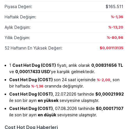
Piyasa Değeri:
$165.511
Haftalık Değişim:
%-1,36
Aylık Değişim:
%-13,20
Yıllık Değişim:
%-80,96
52 Haftanın En Yüksek Değeri:
$0,00113135
1
Cost Hot Dog (COST)
fiyatı, anlık olarak
0,00831656 TL
ve
0,00017433 USD
'ye karşılık gelmektedir.
Cost Hot Dog (COST)
son 24 saat içerisinde
, son
%-2,00
bir haftada
oranında değişmiştir.
%-1,36
Cost Hot Dog (COST)
, 22.07.2026 tarihinde
$0,00021992
ile son bir ayın
en yüksek
seviyesine ulaşmıştır.
Cost Hot Dog (COST)
, 07.08.2026 tarihinde
$0,00017107
ile son bir ayın
en düşük
seviyesine ulaşmıştır.
Cost Hot Dog Haberleri