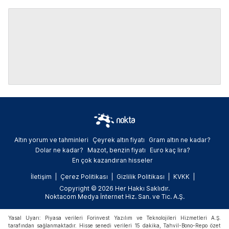
Altın yorum ve tahminleri
Çeyrek altın fiyatı
Gram altın ne kadar?
Dolar ne kadar?
Mazot, benzin fiyatı
Euro kaç lira?
En çok kazandıran hisseler
İletişim
Çerez Politikası
Gizlilik Politikası
KVKK
Copyright © 2026 Her Hakkı Saklıdır.
Noktacom Medya İnternet Hiz. San. ve Tic. A.Ş.
Yasal Uyarı: Piyasa verileri Forinvest Yazılım ve Teknolojileri Hizmetleri A.Ş.
tarafından sağlanmaktadır. Hisse senedi verileri 15 dakika, Tahvil-Bono-Repo özet