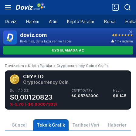
Döviz
Harem
Altın
Kripto Paralar
Borsa
Halka
Doviz.com
»
Kripto Paralar
»
Cryptocurrency Coin
»
Grafik
CRYPTO
Cryptocurrency Coin
Son (10:03)
CRYPTO/TRY
Hacim
$0,00120823
₺0,05763000
$8.145
%-5,70
(
-$0,00007303
)
Güncel
Teknik Grafik
Tarihsel Veri
Haberler