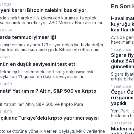
lanan bu düzenleme çerçevesinde madencilikten
 17:36
En Son 
tal paraların belirli şartlar altında dolaşımına ve menkul
yeni kararı Bitcoin talebini baskılıyor
nda kullanılmasına olanak sağlanıyor.
ında sınırlı hareketlilik izlenirken kurumsal talepteki
Havalima
a dinamiklerini etkiliyor. ABD Merkez Bankasının faiz
kuyruğu k
da dar bantta seyreden kripto para birimi, düzenleme
kayıtlar 
6 07:58
i belirsizliklerle baskı altında kalmaya devam ediyor.
klarda temmuz iyimserliği
Avrupa gen
havalimanla
yasası temmuz ayında 123 milyar dolardan fazla değer
yoğunluk n
 bir toparlanma sürecine girdi. Bitcoin ve ethereum
1 saat önce
biyometrik 
şanan bu yükselişle birlikte toplam piyasa büyüklüğü
Sigara fiy
uygulanması
 15:11
ilyar 780 milyon dolar seviyesine ulaştı.
daha: BAT
Yetkililer yo
nün en düşük seviyesini test etti
hızlandırma
güncellen
alırken sını
ı teknoloji hisselerindeki sert satış dalgasının risk
Sigara fiyat
süreçten o
asıyla son 11 günün en düşük seviyesine indi.
artışla birl
etkilenmedi
Tobacco gru
 14:59
1 saat önce
fiyatları gü
natif Yatırım mı? Altın, S&P 500 ve Kripto
Özgür Öze
Bayileri Ya
rüzgarımı
Başkanı Ero
paylaşılan b
yapıldı
tif Yatırım mı? Altın, S&P 500 ve Kripto Para
tarife 7 Ağ
Yeni Parti l
 15:00
itibaren tüm
hakkında ha
uygulanmay
çıkladı: Türkiye'deki kripto yatırımcı sayısı
iddiası fezl
3 saat önce
güncel oy p
Maden pi
çarpıcı açı
pto sektörüne yönelik verileri paylaştı. MKK verilerine