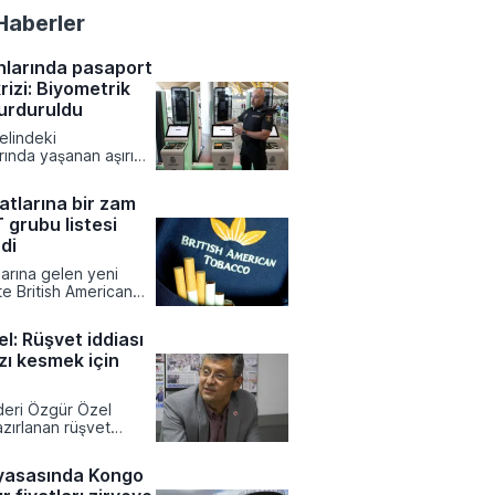
Haberler
nlarında pasaport
rizi: Biyometrik
durduruldu
elindeki
rında yaşanan aşırı
edeniyle yeni
kayıt sisteminin
atlarına bir zam
na ara verildi.
 grubu listesi
lcu akışını
k amacıyla bu kararı
di
r güvenliğinin
larına gelen yeni
lumsuz
ikte British American
ğini vurguladı.
bu ürünlerinde liste
ncellendi. Tekel
l: Rüşvet iddiası
rdımlaşma Derneği
zı kesmek için
l Dündar tarafından
ilgilere göre zamlı
ustos tarihinden
ideri Özgür Özel
 satış noktalarında
zırlanan rüşvet
a başlanacak.
ekesine ve partinin
otansiyeline dair
yasasında Kongo
klamalarda bulundu.