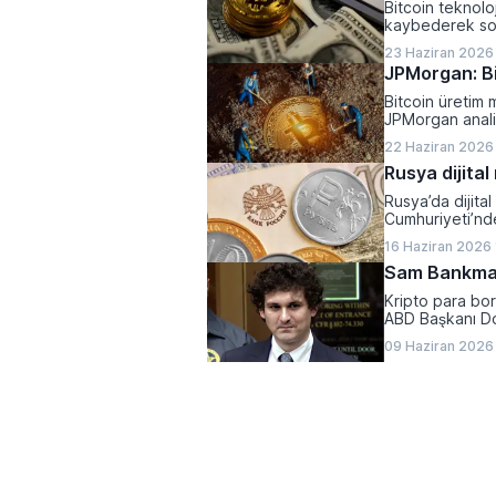
Bitcoin teknoloj
kaybederek son
23 Haziran 2026
JPMorgan: Bi
Bitcoin üretim m
JPMorgan analis
ciddi bir baskı a
22 Haziran 2026
Rusya dijital
Rusya’da dijita
Cumhuriyeti’nde 
16 Haziran 2026
Sam Bankman
Kripto para bo
ABD Başkanı Do
09 Haziran 2026