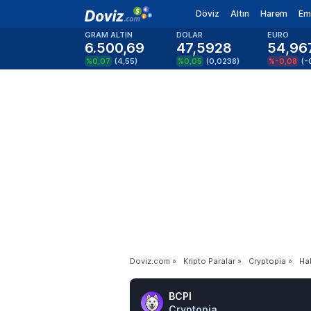
Döviz
Altın
Harem
Em
GRAM ALTIN
DOLAR
EURO
6.500,69
47,5928
54,96
%0,07
(
4,55
)
%0,05
(
0,0238
)
%-0,08
(
-
Doviz.com
»
Kripto Paralar
»
Cryptopia
»
Ha
BCPI
Cryptopia