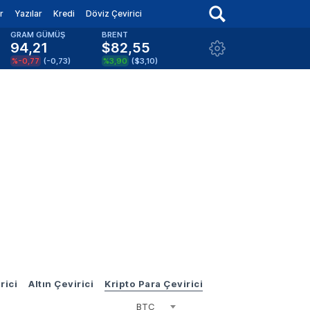
r
Yazılar
Kredi
Döviz Çevirici
GRAM GÜMÜŞ
BRENT
94,21
$82,55
%-0,77
(
-0,73
)
%3,90
(
$3,10
)
rici
Altın Çevirici
Kripto Para Çevirici
BTC