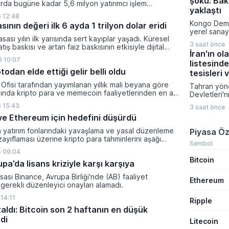
şoku: Bakı
Gazeteci Mu
rda bugüne kadar 5,6 milyon yatırımcı işlem
konuşan Öz
yaklaştı
 kripto bakiyesi bulunan yatırımcı sayısı 3,2 milyon
 12:48
taleplerini 
i.
Kongo Demo
sının değeri ilk 6 ayda 1 trilyon dolar eridi
nitelendirir
yerel sanay
kampanyasıy
sası yılın ilk yarısında sert kayıplar yaşadı. Küresel
amacıyla ma
rakamları pa
3 saat önce
tış baskısı ve artan faiz baskısının etkisiyle dijital
kısıtlama ge
İran'ın ol
lam değeri 919 milyar 860 milyon dolarlık erime
konsantresi
 10:07
listesinde
yeni düzenl
todan elde ettiği gelir belli oldu
durumlarda 
tesisleri 
muafiyet ta
Ofisi tarafından yayımlanan yıllık mali beyana göre
Tahran yöne
veriyor.
lında kripto para ve memecoin faaliyetlerinden en az
Devletleri'ni
gelir elde etti.
sürdürmesi
 15:43
3 saat önce
ülkelerindek
n ve Ethereum için hedefini düşürdü
su tesisleri
dair ciddi b
a yatırım fonlarındaki yavaşlama ve yasal düzenleme
Piyasa Öz
Bölge ülkel
zayıflaması üzerine kripto para tahminlerini aşağı
İran, ABD B
Sembol
ti.
Trump'ın yen
 09:04
Bitcoin
vazgeçirilm
a’da lisans kriziyle karşı karşıya
gerilimin m
sonlandırılm
sası Binance, Avrupa Birliği'nde (AB) faaliyet
Ethereum
etti.
gerekli düzenleyici onayları alamadı.
14:11
Ripple
zaldı: Bitcoin son 2 haftanın en düşük
di
Litecoin