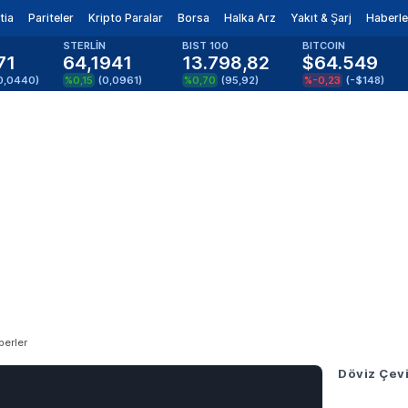
tia
Pariteler
Kripto Paralar
Borsa
Halka Arz
Yakıt & Şarj
Haberle
STERLİN
BIST 100
BITCOIN
71
64,1941
13.798,82
$64.549
0,0440
)
%0,15
(
0,0961
)
%0,70
(
95,92
)
%-0,23
(
-$148
)
berler
Döviz Çevi