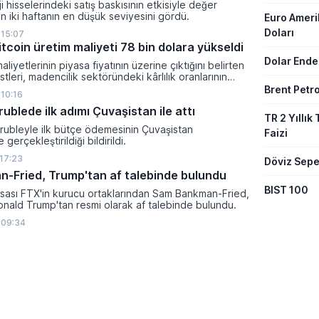
i hisselerindeki satış baskısının etkisiyle değer
 iki haftanın en düşük seviyesini gördü.
Euro Amer
Doları
 15:07
tcoin üretim maliyeti 78 bin dolara yükseldi
Dolar Ende
aliyetlerinin piyasa fiyatının üzerine çıktığını belirten
tleri, madencilik sektöründeki kârlılık oranlarının
ltına girdiğini söyledi.
Brent Petro
 10:16
 rublede ilk adımı Çuvaşistan ile attı
TR 2 Yıllık 
l rubleyle ilk bütçe ödemesinin Çuvaşistan
Faizi
gerçekleştirildiği bildirildi.
 17:23
Döviz Sepe
-Fried, Trump'tan af talebinde bulundu
BIST 100
rsası FTX'in kurucu ortaklarından Sam Bankman-Fried,
nald Trump'tan resmi olarak af talebinde bulundu.
 09:34