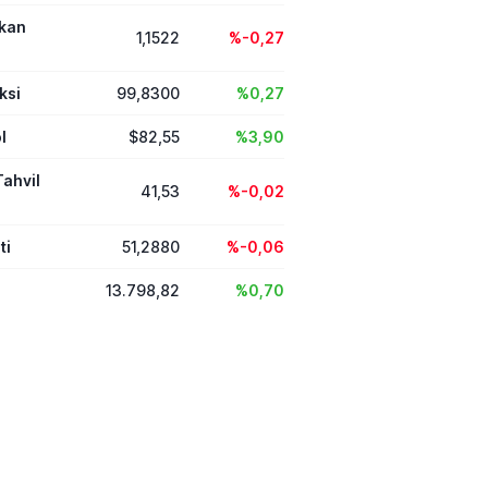
ikan
1,1522
%-0,27
ksi
99,8300
%0,27
l
$82,55
%3,90
Tahvil
41,53
%-0,02
ti
51,2880
%-0,06
13.798,82
%0,70