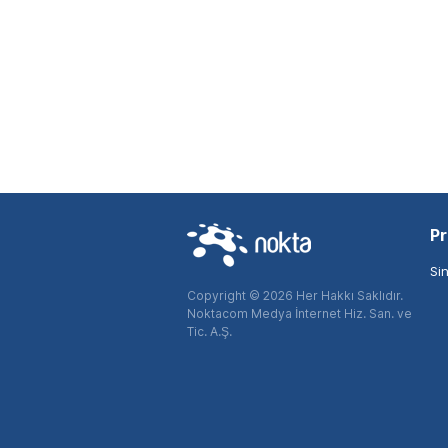
Pr
Si
Copyright © 2026 Her Hakkı Saklıdır.
Noktacom Medya İnternet Hiz. San. ve
Tic. A.Ş.