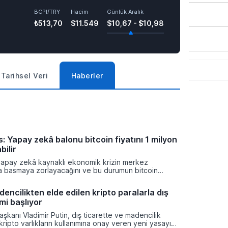
BCPI/TRY
Hacim
Günlük Aralık
₺513,70
$11.549
$10,67 - $10,98
Tarihsel Veri
Haberler
: Yapay zekâ balonu bitcoin fiyatını 1 milyon
bilir
yapay zekâ kaynaklı ekonomik krizin merkez
ra basmaya zorlayacağını ve bu durumun bitcoin
on dolara taşıyabileceğini öngörürken beyaz yakalı iş
ikleyeceği kredi krizinin küresel likidite artışına yol
encilikten elde edilen kripto paralarla dış
ti ve bitcoinin bu süreçte en hızlı tepki veren varlık
mi başlıyor
dı.
şkanı Vladimir Putin, dış ticarette ve madencilik
 kripto varlıkların kullanımına onay veren yeni yasayı