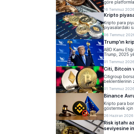
göre platformla
yaparken, halen
16 Temmuz 2026
olarak belirlend
Kripto piyasa
Kripto para piya
piyasalardaki sa
varlıkların top
06 Temmuz 2026
kaydetti.
Trump'ın krip
ABD Kamu Etiği 
Trump, 2025 yı
1,2 milyar dolar 
01 Temmuz 2026
Citi, Bitcoi
Citigroup bors
beklentilerinin 
yönlü revize et
01 Temmuz 2026
Binance Avrup
Kripto para bor
göstermek için 
26 Haziran 2026 
Risk iştahı a
seviyesine in