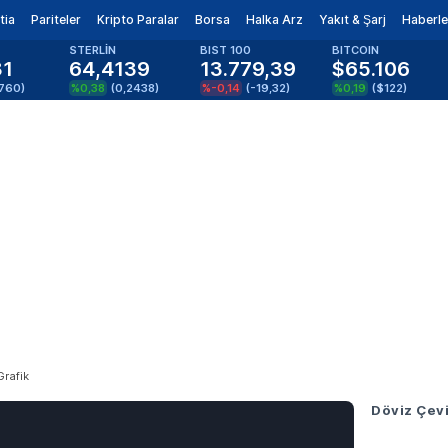
tia
Pariteler
Kripto Paralar
Borsa
Halka Arz
Yakıt & Şarj
Haberle
STERLİN
BIST 100
BITCOIN
81
64,4139
13.779,39
$65.106
1760
)
%0,38
(
0,2438
)
%-0,14
(
-19,32
)
%0,19
(
$122
)
Grafik
Döviz Çevi