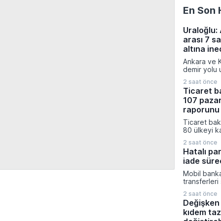
En Son 
Uraloğlu:
arası 7 s
altına in
Ankara ve K
demir yolu u
projesiyle 
2 saat önce
yolculuk sü
Ticaret b
niteliğinde 
107 pazar
Ulaştırma ve
tarafından 
raporunu 
sonucunda
Ticaret baka
saati bulan
80 ülkeyi k
saat 45 dak
pazar araşt
hedefleniyo
2 saat önce
Ticaret müş
Hatalı pa
hazırlanan 1
iade sürec
iş dünyasını
stratejileri
Mobil banka
üzere dijita
transferleri
açıldı.
küçük dikka
2 saat önce
mali kayıpl
Değişken 
konusunda 
kıdem taz
kritik uyarıl
onayı veril