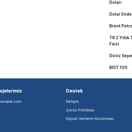
Doları
Dolar Ende
Brent Petro
TR 2 Yıllık 
Faizi
Döviz Sepe
BIST 100
ojelerimiz
Destek
nemalar.com
İletişim
Çerez Politikası
Kişisel Verilerin Korunması