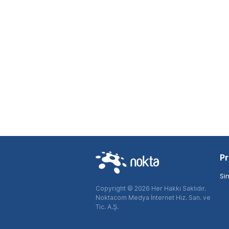
Pr
Si
Copyright © 2026 Her Hakkı Saklıdır.
Noktacom Medya İnternet Hiz. San. ve
Tic. A.Ş.