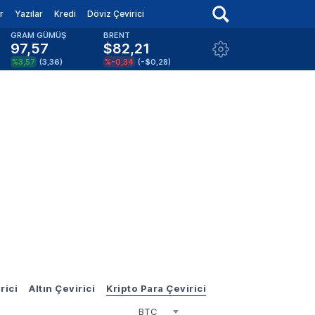
r
Yazılar
Kredi
Döviz Çevirici
GRAM GÜMÜŞ
BRENT
97,57
$82,21
%3,57
(
3,36
)
%-0,34
(
-$0,28
)
rici
Altın Çevirici
Kripto Para Çevirici
BTC