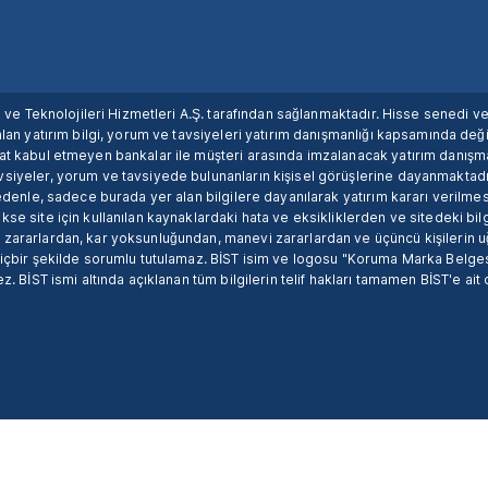
ım ve Teknolojileri Hizmetleri A.Ş. tarafından sağlanmaktadır. Hisse senedi 
lan yatırım bilgi, yorum ve tavsiyeleri yatırım danışmanlığı kapsamında değil
uat kabul etmeyen bankalar ile müşteri arasında imzalanacak yatırım danış
siyeler, yorum ve tavsiyede bulunanların kişisel görüşlerine dayanmaktadır
nedenle, sadece burada yer alan bilgilere dayanılarak yatırım kararı verilme
se site için kullanılan kaynaklardaki hata ve eksikliklerden ve sitedeki bilg
 zararlardan, kar yoksunluğundan, manevi zararlardan ve üçüncü kişilerin
hiçbir şekilde sorumlu tutulamaz. BİST isim ve logosu "Koruma Marka Belges
z. BİST ismi altında açıklanan tüm bilgilerin telif hakları tamamen BİST'e ait