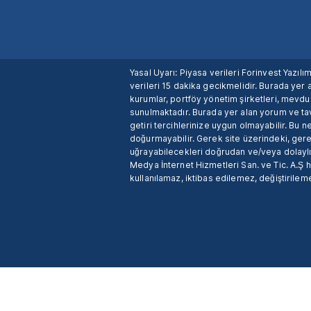
Yasal Uyarı: Piyasa verileri Forinvest Yazıl
verileri 15 dakika gecikmelidir. Burada yer a
kurumlar, portföy yönetim şirketleri, mevd
sunulmaktadır. Burada yer alan yorum ve tav
getiri tercihlerinize uygun olmayabilir. Bu 
doğurmayabilir. Gerek site üzerindeki, gerek
uğrayabilecekleri doğrudan ve/veya dolaylı
Medya İnternet Hizmetleri San. ve Tic. A.Ş 
kullanılamaz, iktibas edilemez, değiştirileme
X