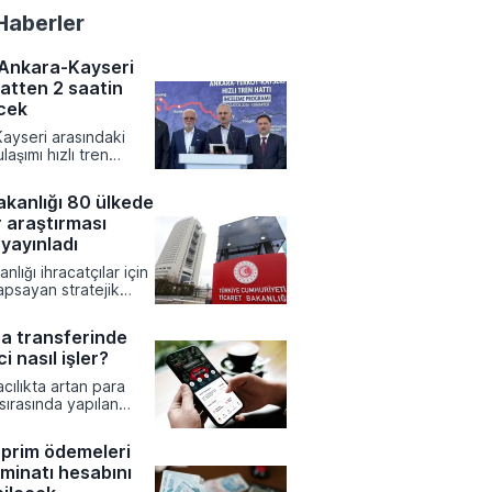
Haberler
 Ankara-Kayseri
aatten 2 saatin
ecek
ayseri arasındaki
laşımı hızlı tren
yeniden şekillenirken
resinde devrim
akanlığı 80 ülkede
bir kısalma yaşanıyor.
 araştırması
 Altyapı Bakanlığı
yürütülen çalışmalar
yayınladı
 mevcut durumda 7
nlığı ihracatçılar için
 seyahat süresinin 1
apsayan stratejik
ikaya inmesi
ırmalarını tamamladı.
r.
avirleri tarafından
ra transferinde
07 farklı rapor, Türk
i nasıl işler?
n yeni pazarlara giriş
ne rehberlik etmek
cılıkta artan para
l platformda erişime
 sırasında yapılan
tsizliklerin büyük
ara yol açabileceği
prim ödemeleri
uzmanlar tarafından
minatı hesabını
ar yapılıyor. İşlem
meden önce alıcı