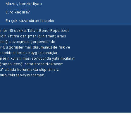
Mazot, benzin fiyatı
Euro kaç lira?
En çok kazandıran hisseler
verileri 15 dakika, Tahvil-Bono-Repo özet
dir. Yatırım danışmanlığı hizmeti; aracı
manlığı sözleşmesi çerçevesinde
. Bu görüşler mali durumunuz ile risk ve
si beklentilerinize uygun sonuçlar
ilerin kullanılması sonucunda yatırımcıların
 uğrayabileceği zararlardan Noktacom
i" altında korunmakta olup izinsiz
 olup, tekrar yayınlanamaz.