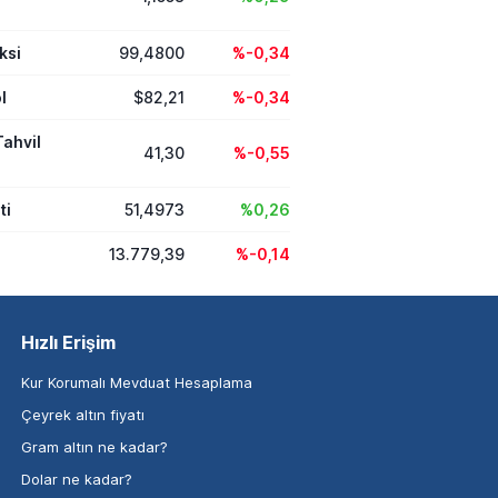
ksi
99,4800
%-0,34
l
$82,21
%-0,34
Tahvil
41,30
%-0,55
ti
51,4973
%0,26
13.779,39
%-0,14
Hızlı Erişim
Kur Korumalı Mevduat Hesaplama
Çeyrek altın fiyatı
Gram altın ne kadar?
Dolar ne kadar?