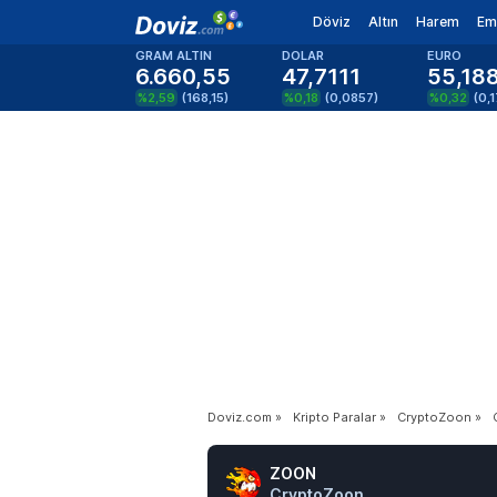
Döviz
Altın
Harem
Em
GRAM ALTIN
DOLAR
EURO
6.660,55
47,7111
55,18
%2,59
(
168,15
)
%0,18
(
0,0857
)
%0,32
(
0,
Doviz.com
»
Kripto Paralar
»
CryptoZoon
»
ZOON
CryptoZoon