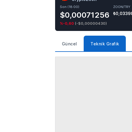
Son (18:00)
ZOON/TRY
$0,00071256
₺0,0339
%-0,60
(
-$0,00000430
)
Güncel
Teknik Grafik