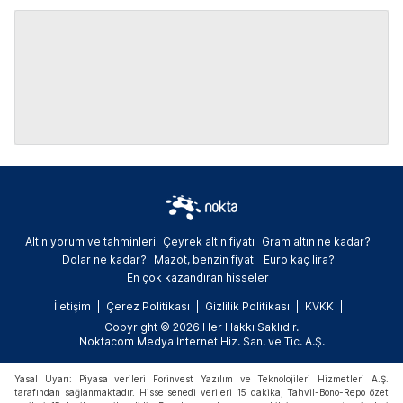
Altın yorum ve tahminleri
Çeyrek altın fiyatı
Gram altın ne kadar?
Dolar ne kadar?
Mazot, benzin fiyatı
Euro kaç lira?
En çok kazandıran hisseler
İletişim
Çerez Politikası
Gizlilik Politikası
KVKK
Copyright © 2026 Her Hakkı Saklıdır.
Noktacom Medya İnternet Hiz. San. ve Tic. A.Ş.
Yasal Uyarı: Piyasa verileri Forinvest Yazılım ve Teknolojileri Hizmetleri A.Ş.
tarafından sağlanmaktadır. Hisse senedi verileri 15 dakika, Tahvil-Bono-Repo özet