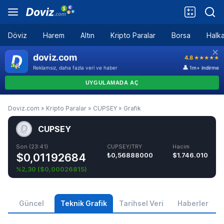
Döviz
Harem
Altın
Kripto Paralar
Borsa
Halka
Doviz.com
»
Kripto Paralar
»
CUPSEY
»
Grafik
CUPSEY
Son (23:41)
CUPSEY/TRY
Hacim
$0,01192684
₺0,56888000
$1.746.010
%2,30
(
$0,00026815
)
Güncel
Teknik Grafik
Tarihsel Veri
Haberler