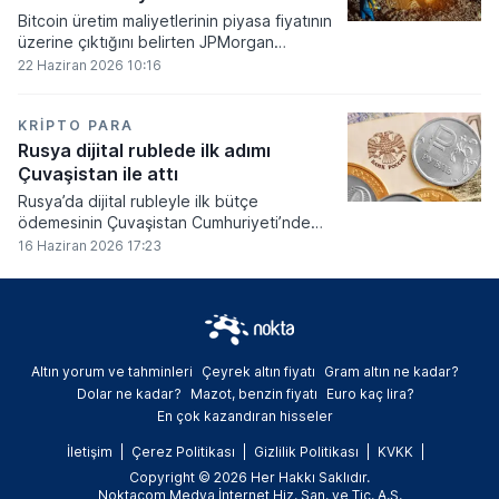
Bitcoin üretim maliyetlerinin piyasa fiyatının
üzerine çıktığını belirten JPMorgan
analistleri, madencilik sektöründeki kârlılık
22 Haziran 2026 10:16
oranlarının ciddi bir baskı altına girdiğini
söyledi.
KRIPTO PARA
Rusya dijital rublede ilk adımı
Çuvaşistan ile attı
Rusya’da dijital rubleyle ilk bütçe
ödemesinin Çuvaşistan Cumhuriyeti’nde
gerçekleştirildiği bildirildi.
16 Haziran 2026 17:23
Altın yorum ve tahminleri
Çeyrek altın fiyatı
Gram altın ne kadar?
Dolar ne kadar?
Mazot, benzin fiyatı
Euro kaç lira?
En çok kazandıran hisseler
İletişim
Çerez Politikası
Gizlilik Politikası
KVKK
Copyright © 2026 Her Hakkı Saklıdır.
Noktacom Medya İnternet Hiz. San. ve Tic. A.Ş.