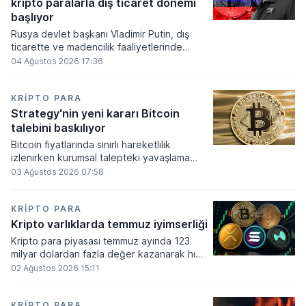
kripto paralarla dış ticaret dönemi
varlık olacağı vurguladı.
başlıyor
Rusya devlet başkanı Vladimir Putin, dış
ticarette ve madencilik faaliyetlerinde
kripto varlıkların kullanımına onay veren
04 Ağustos 2026 17:36
yeni yasayı imzaladı. Onaylanan bu
düzenleme çerçevesinde madencilikten
elde edilen dijital paraların belirli şartlar
KRIPTO PARA
altında dolaşımına ve menkul kıymet
Strategy'nin yeni kararı Bitcoin
alımlarında kullanılmasına olanak sağlanıyor.
talebini baskılıyor
Bitcoin fiyatlarında sınırlı hareketlilik
izlenirken kurumsal talepteki yavaşlama
piyasa dinamiklerini etkiliyor. ABD Merkez
03 Ağustos 2026 07:58
Bankasının faiz kararı sonrasında dar bantta
seyreden kripto para birimi, düzenleme
çalışmalarındaki belirsizliklerle baskı altında
KRIPTO PARA
kalmaya devam ediyor.
Kripto varlıklarda temmuz iyimserliği
Kripto para piyasası temmuz ayında 123
milyar dolardan fazla değer kazanarak hızlı
bir toparlanma sürecine girdi. Bitcoin ve
02 Ağustos 2026 15:11
ethereum öncülüğünde yaşanan bu
yükselişle birlikte toplam piyasa büyüklüğü
2 trilyon 159 milyar 780 milyon dolar
KRIPTO PARA