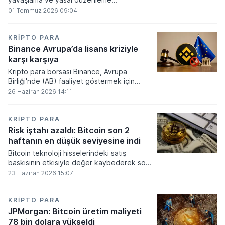
beklentilerinin zayıflaması üzerine kripto
01 Temmuz 2026 09:04
para tahminlerini aşağı yönlü revize etti.
KRIPTO PARA
Binance Avrupa’da lisans kriziyle
karşı karşıya
Kripto para borsası Binance, Avrupa
Birliği'nde (AB) faaliyet göstermek için
gerekli düzenleyici onayları alamadı.
26 Haziran 2026 14:11
KRIPTO PARA
Risk iştahı azaldı: Bitcoin son 2
haftanın en düşük seviyesine indi
Bitcoin teknoloji hisselerindeki satış
baskısının etkisiyle değer kaybederek son
iki haftanın en düşük seviyesini gördü.
23 Haziran 2026 15:07
KRIPTO PARA
JPMorgan: Bitcoin üretim maliyeti
78 bin dolara yükseldi