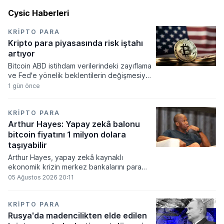
Cysic Haberleri
KRIPTO PARA
Kripto para piyasasında risk iştahı
artıyor
Bitcoin ABD istihdam verilerindeki zayıflama
ve Fed'e yönelik beklentilerin değişmesiyle
haftayı yükselişle kapattı. Kripto para
1 gün önce
piyasalarında risk iştahı artarken
yatırımcıların odağı önümüzdeki dönemde
açıklanacak enflasyon rakamlarına ve
KRIPTO PARA
küresel gelişmelere çevrildi.
Arthur Hayes: Yapay zekâ balonu
bitcoin fiyatını 1 milyon dolara
taşıyabilir
Arthur Hayes, yapay zekâ kaynaklı
ekonomik krizin merkez bankalarını para
basmaya zorlayacağını ve bu durumun
05 Ağustos 2026 20:11
bitcoin fiyatını 1 milyon dolara
taşıyabileceğini öngörürken beyaz yakalı iş
kayıplarının tetikleyeceği kredi krizinin
KRIPTO PARA
küresel likidite artışına yol açacağını belirtti
Rusya'da madencilikten elde edilen
ve bitcoinin bu süreçte en hızlı tepki veren