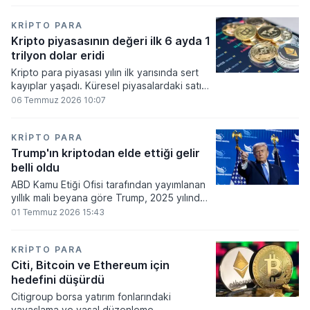
bakiyesi bulunan yatırımcı sayısı 3,2 milyon
olarak belirlendi.
KRIPTO PARA
Kripto piyasasının değeri ilk 6 ayda 1
trilyon dolar eridi
Kripto para piyasası yılın ilk yarısında sert
kayıplar yaşadı. Küresel piyasalardaki satış
baskısı ve artan faiz baskısının etkisiyle
06 Temmuz 2026 10:07
dijital varlıkların toplam değeri 919 milyar
860 milyon dolarlık erime kaydetti.
KRIPTO PARA
Trump'ın kriptodan elde ettiği gelir
belli oldu
ABD Kamu Etiği Ofisi tarafından yayımlanan
yıllık mali beyana göre Trump, 2025 yılında
kripto para ve memecoin faaliyetlerinden
01 Temmuz 2026 15:43
en az 1,2 milyar dolar gelir elde etti.
KRIPTO PARA
Citi, Bitcoin ve Ethereum için
hedefini düşürdü
Citigroup borsa yatırım fonlarındaki
yavaşlama ve yasal düzenleme