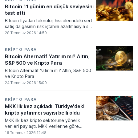
seviyesine ulaştı.
Bitcoin 11 günün en düşük seviyesini
test etti
Bitcoin fiyatları teknoloji hisselerindeki sert
satış dalgasının risk iştahını azaltmasıyla son
11 günün en düşük seviyesine indi.
28 Temmuz 2026 14:59
KRIPTO PARA
Bitcoin Alternatif Yatırım mı? Altın,
S&P 500 ve Kripto Para
Bitcoin Alternatif Yatırım mı? Altın, S&P 500
ve Kripto Para
24 Temmuz 2026 15:00
KRIPTO PARA
MKK ilk kez açıkladı: Türkiye'deki
kripto yatırımcı sayısı belli oldu
MKK ilk kez kripto sektörüne yönelik
verileri paylaştı. MKK verilerine göre
platformlarda bugüne kadar 5,6 milyon
16 Temmuz 2026 12:48
yatırımcı işlem yaparken, halen kripto