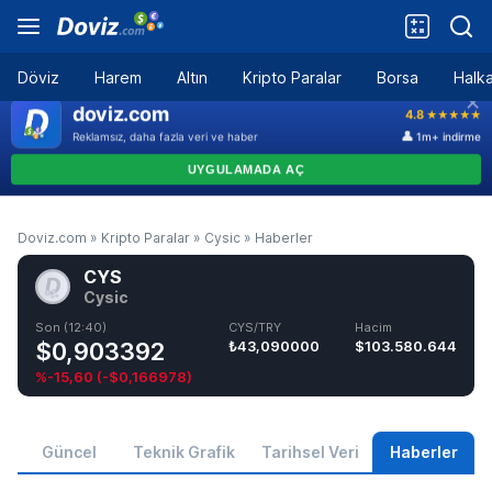
Döviz
Harem
Altın
Kripto Paralar
Borsa
Halka
Doviz.com
»
Kripto Paralar
»
Cysic
»
Haberler
CYS
Cysic
Son (12:40)
CYS/TRY
Hacim
$0,903392
₺43,090000
$103.580.644
%-15,60
(
-$0,166978
)
Güncel
Teknik Grafik
Tarihsel Veri
Haberler