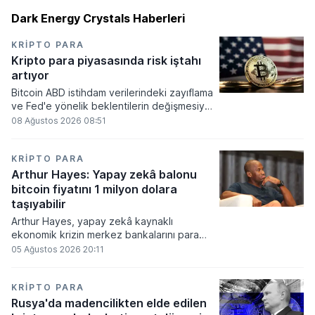
Dark Energy Crystals Haberleri
KRIPTO PARA
Kripto para piyasasında risk iştahı
artıyor
Bitcoin ABD istihdam verilerindeki zayıflama
ve Fed'e yönelik beklentilerin değişmesiyle
haftayı yükselişle kapattı. Kripto para
08 Ağustos 2026 08:51
piyasalarında risk iştahı artarken
yatırımcıların odağı önümüzdeki dönemde
açıklanacak enflasyon rakamlarına ve
KRIPTO PARA
küresel gelişmelere çevrildi.
Arthur Hayes: Yapay zekâ balonu
bitcoin fiyatını 1 milyon dolara
taşıyabilir
Arthur Hayes, yapay zekâ kaynaklı
ekonomik krizin merkez bankalarını para
basmaya zorlayacağını ve bu durumun
05 Ağustos 2026 20:11
bitcoin fiyatını 1 milyon dolara
taşıyabileceğini öngörürken beyaz yakalı iş
kayıplarının tetikleyeceği kredi krizinin
KRIPTO PARA
küresel likidite artışına yol açacağını belirtti
Rusya'da madencilikten elde edilen
ve bitcoinin bu süreçte en hızlı tepki veren