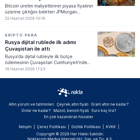
Bitcoin üretim maliyetlerinin piyasa fiyatının
üzerine çıktığını belirten JPMorgan
analistleri, madencilik sektöründeki kârlılık
22 Haziran 2026 10:16
oranlarının ciddi bir baskı altına girdiğini
söyledi.
KRIPTO PARA
Rusya dijital rublede ilk adımı
Çuvaşistan ile attı
Rusya’da dijital rubleyle ilk bütçe
ödemesinin Çuvaşistan Cumhuriyeti’nde
gerçekleştirildiği bildirildi.
16 Haziran 2026 17:23
Altın yorum ve tahminleri
Çeyrek altın fiyatı
Gram altın ne kadar?
Dolar ne kadar?
Mazot, benzin fiyatı
Euro kaç lira?
En çok kazandıran hisseler
İletişim
Çerez Politikası
Gizlilik Politikası
KVKK
Copyright © 2026 Her Hakkı Saklıdır.
Noktacom Medya İnternet Hiz. San. ve Tic. A.Ş.