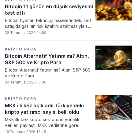
seviyesine ulaştı.
Bitcoin 11 günün en düşük seviyesini
test etti
Bitcoin fiyatları teknoloji hisselerindeki sert
satış dalgasının risk iştahını azaltmasıyla son
11 günün en düşük seviyesine indi.
28 Temmuz 2026 14:59
KRIPTO PARA
Bitcoin Alternatif Yatırım mı? Altın,
S&P 500 ve Kripto Para
Bitcoin Alternatif Yatırım mı? Altın, S&P 500
ve Kripto Para
24 Temmuz 2026 15:00
KRIPTO PARA
MKK ilk kez açıkladı: Türkiye'deki
kripto yatırımcı sayısı belli oldu
MKK ilk kez kripto sektörüne yönelik
verileri paylaştı. MKK verilerine göre
platformlarda bugüne kadar 5,6 milyon
16 Temmuz 2026 12:48
yatırımcı işlem yaparken, halen kripto