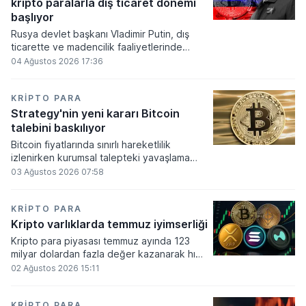
kripto paralarla dış ticaret dönemi
varlık olacağı vurguladı.
başlıyor
Rusya devlet başkanı Vladimir Putin, dış
ticarette ve madencilik faaliyetlerinde
kripto varlıkların kullanımına onay veren
04 Ağustos 2026 17:36
yeni yasayı imzaladı. Onaylanan bu
düzenleme çerçevesinde madencilikten
elde edilen dijital paraların belirli şartlar
KRIPTO PARA
altında dolaşımına ve menkul kıymet
Strategy'nin yeni kararı Bitcoin
alımlarında kullanılmasına olanak sağlanıyor.
talebini baskılıyor
Bitcoin fiyatlarında sınırlı hareketlilik
izlenirken kurumsal talepteki yavaşlama
piyasa dinamiklerini etkiliyor. ABD Merkez
03 Ağustos 2026 07:58
Bankasının faiz kararı sonrasında dar bantta
seyreden kripto para birimi, düzenleme
çalışmalarındaki belirsizliklerle baskı altında
KRIPTO PARA
kalmaya devam ediyor.
Kripto varlıklarda temmuz iyimserliği
Kripto para piyasası temmuz ayında 123
milyar dolardan fazla değer kazanarak hızlı
bir toparlanma sürecine girdi. Bitcoin ve
02 Ağustos 2026 15:11
ethereum öncülüğünde yaşanan bu
yükselişle birlikte toplam piyasa büyüklüğü
2 trilyon 159 milyar 780 milyon dolar
KRIPTO PARA