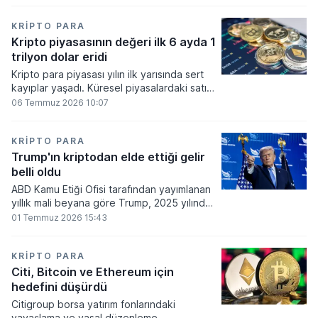
bakiyesi bulunan yatırımcı sayısı 3,2 milyon
olarak belirlendi.
KRIPTO PARA
Kripto piyasasının değeri ilk 6 ayda 1
trilyon dolar eridi
Kripto para piyasası yılın ilk yarısında sert
kayıplar yaşadı. Küresel piyasalardaki satış
baskısı ve artan faiz baskısının etkisiyle
06 Temmuz 2026 10:07
dijital varlıkların toplam değeri 919 milyar
860 milyon dolarlık erime kaydetti.
KRIPTO PARA
Trump'ın kriptodan elde ettiği gelir
belli oldu
ABD Kamu Etiği Ofisi tarafından yayımlanan
yıllık mali beyana göre Trump, 2025 yılında
kripto para ve memecoin faaliyetlerinden
01 Temmuz 2026 15:43
en az 1,2 milyar dolar gelir elde etti.
KRIPTO PARA
Citi, Bitcoin ve Ethereum için
hedefini düşürdü
Citigroup borsa yatırım fonlarındaki
yavaşlama ve yasal düzenleme