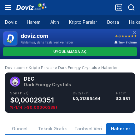
Döviz
Harem
Altın
Kripto Paralar
Borsa
Halka
Doviz.com
»
Kripto Paralar
»
Dark Energy Crystals
»
Haberler
DEC
Dark Energy Crystals
Son (11:21)
DEC/TRY
Hacim
$0,00029351
₺0,01396464
$3.681
%-1,14
(
-$0,00000338
)
Güncel
Teknik Grafik
Tarihsel Veri
Haberler