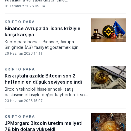
beklentilerinin zayıflaması üzerine kripto
01 Temmuz 2026 09:04
para tahminlerini aşağı yönlü revize etti.
KRIPTO PARA
Binance Avrupa’da lisans kriziyle
karşı karşıya
Kripto para borsası Binance, Avrupa
Birliği'nde (AB) faaliyet göstermek için
gerekli düzenleyici onayları alamadı.
26 Haziran 2026 14:11
KRIPTO PARA
Risk iştahı azaldı: Bitcoin son 2
haftanın en düşük seviyesine indi
Bitcoin teknoloji hisselerindeki satış
baskısının etkisiyle değer kaybederek son
iki haftanın en düşük seviyesini gördü.
23 Haziran 2026 15:07
KRIPTO PARA
JPMorgan: Bitcoin üretim maliyeti
78 bin dolara yükseldi