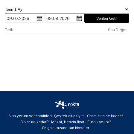
09.07.2026
09.08.2026
Verileri Getir
Tarih
Son Değer
Altın yorum ve tahminleri
Çeyrek altın fiyatı
Gram altın ne kadar?
Dolar ne kadar?
Mazot, benzin fiyatı
Euro kaç lira?
En çok kazandıran hisseler