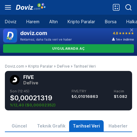
Döviz
Harem
Altın
Kripto Paralar
Borsa
Halka
Doviz.com
»
Kripto Paralar
»
DeFive
»
Tarihsel Veri
FIVE
DeFive
Son (12:45)
FIVE/TRY
Hacim
$0,00021319
₺0,01016863
$1.082
%12,40
(
$0,00002352
)
Güncel
Teknik Grafik
Tarihsel Veri
Haberler