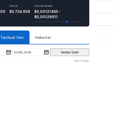
Hacim
Günlük Aralık
700
$3.734.658
$0,00121465 -
$0,00129911
Tarihsel Veri
Haberler
07.08.2026
Verileri Getir
Son Değer