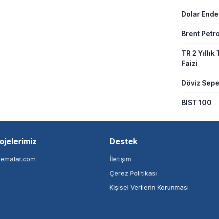
Dolar Ende
Brent Petro
TR 2 Yıllık 
Faizi
Döviz Sepe
BIST 100
ojelerimiz
Destek
nemalar.com
İletişim
Çerez Politikası
Kişisel Verilerin Korunması