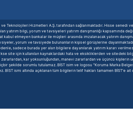
ım ve Teknolojileri Hizmetleri A.Ş. tarafından sağlanmaktadır. Hisse senedi 
lan yatırım bilgi, yorum ve tavsiyeleri yatırım danışmanlığı kapsamında değil
uat kabul etmeyen bankalar ile müşteri arasında imzalanacak yatırım danış
siyeler, yorum ve tavsiyede bulunanların kişisel görüşlerine dayanmaktadır
nedenle, sadece burada yer alan bilgilere dayanılarak yatırım kararı verilme
se site için kullanılan kaynaklardaki hata ve eksikliklerden ve sitedeki bilg
 zararlardan, kar yoksunluğundan, manevi zararlardan ve üçüncü kişilerin
hiçbir şekilde sorumlu tutulamaz. BİST isim ve logosu "Koruma Marka Belges
z. BİST ismi altında açıklanan tüm bilgilerin telif hakları tamamen BİST'e ait