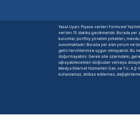
Yasal Uyarı: Piyasa verileri Forinvest Yazıl
verileri 15 dakika gecikmelidir. Burada yer a
kurumlar, portföy yönetim şirketleri, mevd
sunulmaktadır. Burada yer alan yorum ve tav
getiri tercihlerinize uygun olmayabilir. Bu 
doğurmayabilir. Gerek site üzerindeki, gerek
uğrayabilecekleri doğrudan ve/veya dolaylı
Medya İnternet Hizmetleri San. ve Tic. A.Ş 
kullanılamaz, iktibas edilemez, değiştirileme
X