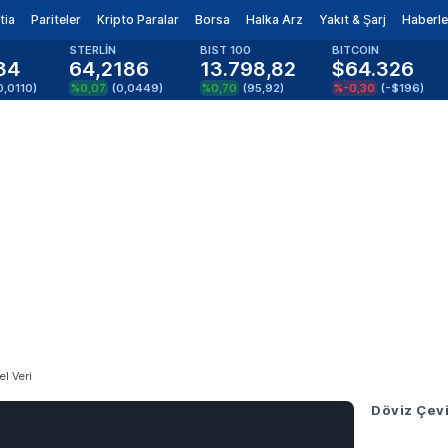
tia
Pariteler
Kripto Paralar
Borsa
Halka Arz
Yakıt & Şarj
Haberle
STERLİN
BIST 100
BITCOIN
34
64,2186
13.798,82
$64.326
0,0110
)
%0,07
(
0,0449
)
%0,70
(
95,92
)
%-0,30
(
-$196
)
el Veri
Döviz Çevi