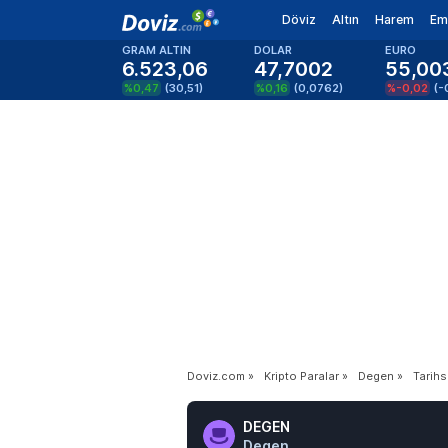
Döviz
Altın
Harem
Em
GRAM ALTIN
DOLAR
EURO
6.523,06
47,7002
55,00
%0,47
(
30,51
)
%0,16
(
0,0762
)
%-0,02
(
-
Doviz.com
»
Kripto Paralar
»
Degen
»
Tarihs
DEGEN
Degen