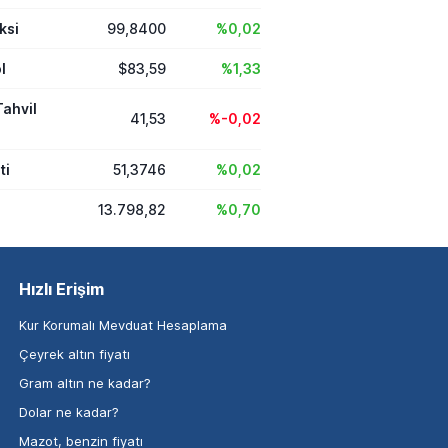
ksi
99,8400
%0,02
l
$83,59
%1,33
Tahvil
41,53
%-0,02
ti
51,3746
%0,02
13.798,82
%0,70
Hızlı Erişim
Kur Korumalı Mevduat Hesaplama
Çeyrek altın fiyatı
Gram altın ne kadar?
Dolar ne kadar?
Mazot, benzin fiyatı