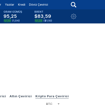
r
Yazılar
Kredi
Döviz Çevirici
GRAM GÜMÜŞ
BRENT
95,25
$83,59
%1,10
(
1,04
)
%1,33
(
$1,10
)
rici
Altın Çevirici
Kripto Para Çevirici
BTC