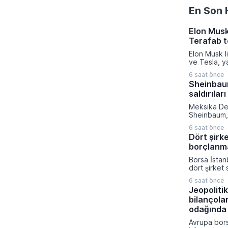
En Son 
Elon Musk
Terafab t
Elon Musk l
ve Tesla, y
üretiminde d
6 saat önce
azaltmak a
Sheinbaum
eyaletinde 
saldırıları
kurma karar
verilen bu k
Meksika De
kompleksine
Sheinbaum, 
milyar dola
gerçekleşti
sermaye akt
6 saat önce
toplantısın
gerçekleşti
Dört şirk
devam eden
borçlanm
operasyonlar
nitelendirer
Borsa İstan
toplumu mü
dört şirket 
çağırdı. Mek
güçlendirme
Devleti'ni 
6 saat önce
hedeflerine
yineleyen 
Jeopolitik
Sermaye Piy
sivil kayıpl
bilançola
başvurular
ateşkes ve 
Aydınlatma 
odağında
uyulması ge
yapılan açı
Avrupa bors
Ağustos tar