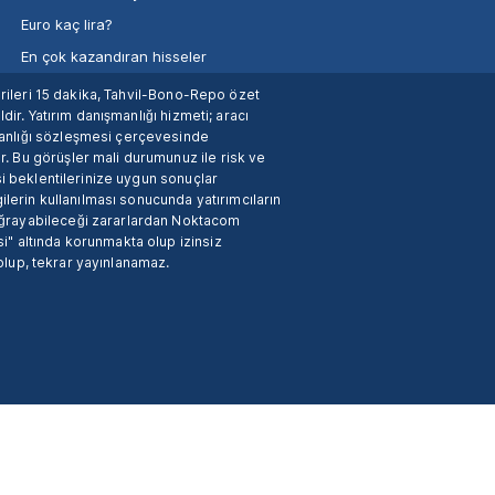
Euro kaç lira?
En çok kazandıran hisseler
verileri 15 dakika, Tahvil-Bono-Repo özet
dir. Yatırım danışmanlığı hizmeti; aracı
manlığı sözleşmesi çerçevesinde
. Bu görüşler mali durumunuz ile risk ve
si beklentilerinize uygun sonuçlar
ilerin kullanılması sonucunda yatırımcıların
 uğrayabileceği zararlardan Noktacom
i" altında korunmakta olup izinsiz
 olup, tekrar yayınlanamaz.