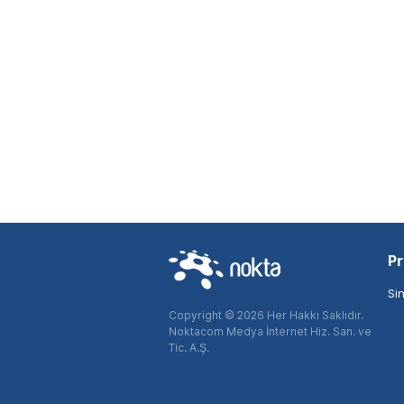
Pr
Si
Copyright © 2026 Her Hakkı Saklıdır.
Noktacom Medya İnternet Hiz. San. ve
Tic. A.Ş.