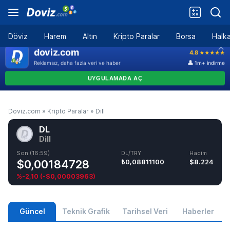
Döviz
Harem
Altın
Kripto Paralar
Borsa
Halka
Doviz.com
»
Kripto Paralar
»
Dill
DL
Dill
Son (16:59)
DL/TRY
Hacim
$0,00184728
₺0,08811100
$8.224
%-2,10
(
-$0,00003963
)
Güncel
Teknik Grafik
Tarihsel Veri
Haberler