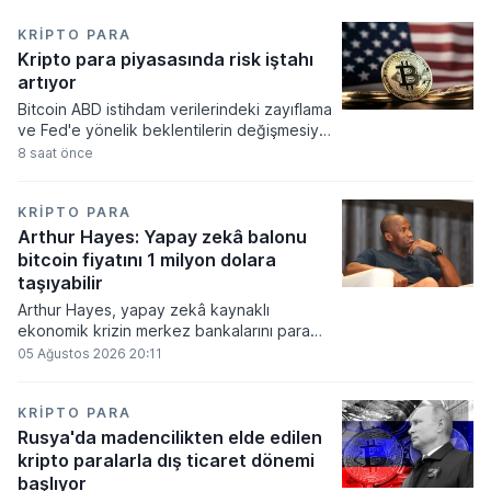
KRIPTO PARA
Kripto para piyasasında risk iştahı
artıyor
Bitcoin ABD istihdam verilerindeki zayıflama
ve Fed'e yönelik beklentilerin değişmesiyle
haftayı yükselişle kapattı. Kripto para
8 saat önce
piyasalarında risk iştahı artarken
yatırımcıların odağı önümüzdeki dönemde
açıklanacak enflasyon rakamlarına ve
KRIPTO PARA
küresel gelişmelere çevrildi.
Arthur Hayes: Yapay zekâ balonu
bitcoin fiyatını 1 milyon dolara
taşıyabilir
Arthur Hayes, yapay zekâ kaynaklı
ekonomik krizin merkez bankalarını para
basmaya zorlayacağını ve bu durumun
05 Ağustos 2026 20:11
bitcoin fiyatını 1 milyon dolara
taşıyabileceğini öngörürken beyaz yakalı iş
kayıplarının tetikleyeceği kredi krizinin
KRIPTO PARA
küresel likidite artışına yol açacağını belirtti
Rusya'da madencilikten elde edilen
ve bitcoinin bu süreçte en hızlı tepki veren
kripto paralarla dış ticaret dönemi
varlık olacağı vurguladı.
başlıyor