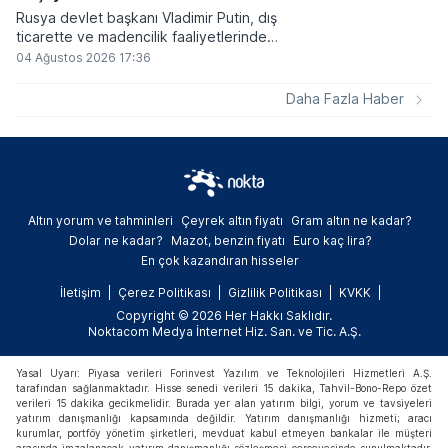
Rusya devlet başkanı Vladimir Putin, dış
ticarette ve madencilik faaliyetlerinde
kripto varlıkların kullanımına onay veren
04 Ağustos 2026 17:36
yeni yasayı imzaladı. Onaylanan bu
düzenleme çerçevesinde madencilikten
Daha Fazla Haber
elde edilen dijital paraların belirli şartlar
altında dolaşımına ve menkul kıymet
alımlarında kullanılmasına olanak sağlanıyor.
Altın yorum ve tahminleri
Çeyrek altın fiyatı
Gram altın ne kadar?
Dolar ne kadar?
Mazot, benzin fiyatı
Euro kaç lira?
En çok kazandıran hisseler
İletişim
Çerez Politikası
Gizlilik Politikası
KVKK
Copyright © 2026 Her Hakkı Saklıdır.
Noktacom Medya İnternet Hiz. San. ve Tic. A.Ş.
Yasal Uyarı: Piyasa verileri Forinvest Yazılım ve Teknolojileri Hizmetleri A.Ş.
tarafından sağlanmaktadır. Hisse senedi verileri 15 dakika, Tahvil-Bono-Repo özet
verileri 15 dakika gecikmelidir. Burada yer alan yatırım bilgi, yorum ve tavsiyeleri
yatırım danışmanlığı kapsamında değildir. Yatırım danışmanlığı hizmeti; aracı
kurumlar, portföy yönetim şirketleri, mevduat kabul etmeyen bankalar ile müşteri