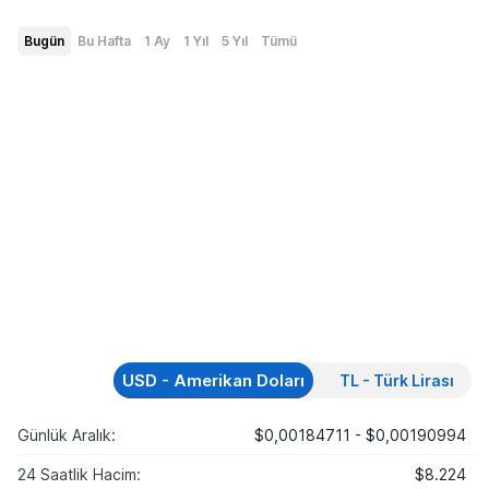
Bugün
Bu Hafta
1 Ay
1 Yıl
5 Yıl
Tümü
USD - Amerikan Doları
TL - Türk Lirası
Günlük Aralık:
$0,00184711 - $0,00190994
24 Saatlik Hacim:
$8.224