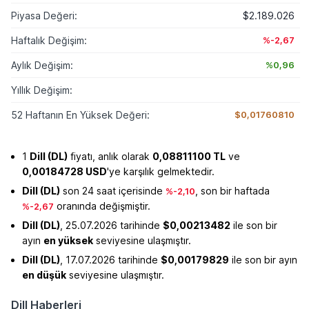
Piyasa Değeri:
$2.189.026
Haftalık Değişim:
%-2,67
Aylık Değişim:
%0,96
Yıllık Değişim:
52 Haftanın En Yüksek Değeri:
$0,01760810
1
Dill (DL)
fiyatı, anlık olarak
0,08811100 TL
ve
0,00184728 USD
'ye karşılık gelmektedir.
Dill (DL)
son 24 saat içerisinde
, son bir haftada
%-2,10
oranında değişmiştir.
%-2,67
Dill (DL)
, 25.07.2026 tarihinde
$0,00213482
ile son bir
ayın
en yüksek
seviyesine ulaşmıştır.
Dill (DL)
, 17.07.2026 tarihinde
$0,00179829
ile son bir ayın
en düşük
seviyesine ulaşmıştır.
Dill Haberleri