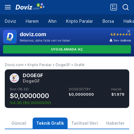
Döviz
Harem
Altın
Kripto Paralar
Borsa
Halka
Doviz.com
»
Kripto Paralar
»
DogeGF
»
Grafik
DOGEGF
DogeGF
Son (18:32)
DOGEGF/TRY
Hacim
$0,0000000
₺0,0000000
$1.979
%4,30
(
$0,0000000
)
Güncel
Teknik Grafik
Tarihsel Veri
Haberler