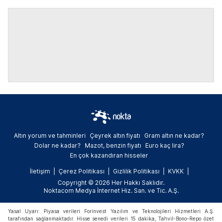
Altın yorum ve tahminleri
Çeyrek altın fiyatı
Gram altın ne kadar?
Dolar ne kadar?
Mazot, benzin fiyatı
Euro kaç lira?
En çok kazandıran hisseler
İletişim
Çerez Politikası
Gizlilik Politikası
KVKK
Copyright © 2026 Her Hakkı Saklıdır.
Noktacom Medya İnternet Hiz. San. ve Tic. A.Ş.
Yasal Uyarı: Piyasa verileri Forinvest Yazılım ve Teknolojileri Hizmetleri A.Ş.
tarafından sağlanmaktadır. Hisse senedi verileri 15 dakika, Tahvil-Bono-Repo özet