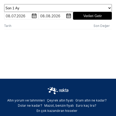
08.07.2026
08.08.2026
Verileri Getir
Tarih
Son Değer
Altın yorum ve tahminleri
Çeyrek altın fiyatı
Gram altın ne kadar?
Dolar ne kadar?
Mazot, benzin fiyatı
Euro kaç lira?
En çok kazandıran hisseler