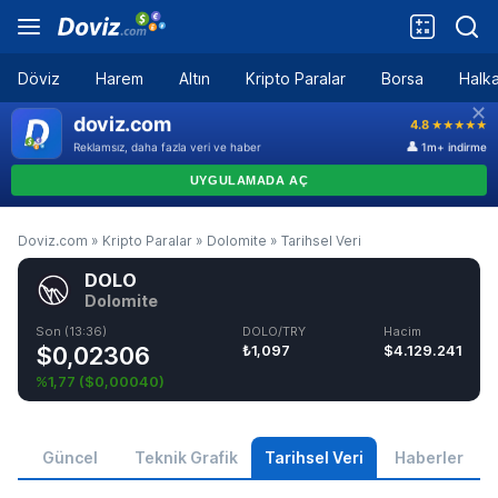
Döviz
Harem
Altın
Kripto Paralar
Borsa
Halka
Doviz.com
»
Kripto Paralar
»
Dolomite
»
Tarihsel Veri
DOLO
Dolomite
Son (13:36)
DOLO/TRY
Hacim
$0,02306
₺1,097
$4.129.241
%1,77
(
$0,00040
)
Güncel
Teknik Grafik
Tarihsel Veri
Haberler