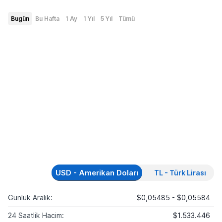
Bugün
Bu Hafta
1 Ay
1 Yıl
5 Yıl
Tümü
USD - Amerikan Doları
TL - Türk Lirası
Günlük Aralık:
$0,05485 - $0,05584
24 Saatlik Hacim:
$1.533.446