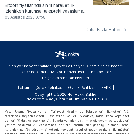
Bitcoin fiyatlarında sınırlı hareketlilik
izlenirken kurumsal talepteki yavaşlama
piyasa dinamiklerini etkiliyor. ABD Merkez
03 Ağustos 2026 07:58
Bankasının faiz kararı sonrasında dar bantta
seyreden kripto para birimi, düzenleme
Daha Fazla Haber
çalışmalarındaki belirsizliklerle baskı altında
kalmaya devam ediyor.
Altın yorum ve tahminleri
Çeyrek altın fiyatı
Gram altın ne kadar?
Dolar ne kadar?
Mazot, benzin fiyatı
Euro kaç lira?
En çok kazandıran hisseler
İletişim
Çerez Politikası
Gizlilik Politikası
KVKK
Copyright © 2026 Her Hakkı Saklıdır.
Noktacom Medya İnternet Hiz. San. ve Tic. A.Ş.
Yasal Uyarı: Piyasa verileri Forinvest Yazılım ve Teknolojileri Hizmetleri A.Ş.
tarafından sağlanmaktadır. Hisse senedi verileri 15 dakika, Tahvil-Bono-Repo özet
verileri 15 dakika gecikmelidir. Burada yer alan yatırım bilgi, yorum ve tavsiyeleri
yatırım danışmanlığı kapsamında değildir. Yatırım danışmanlığı hizmeti; aracı
kurumlar, portföy yönetim şirketleri, mevduat kabul etmeyen bankalar ile müşteri