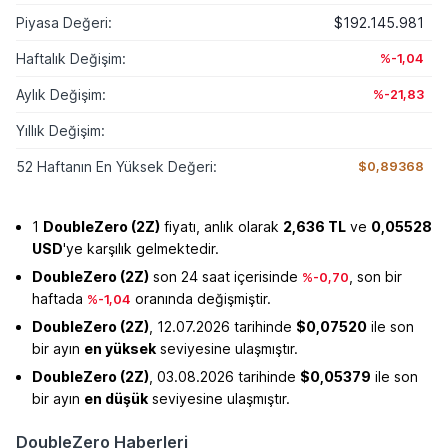
Piyasa Değeri:
$192.145.981
Haftalık Değişim:
%-1,04
Aylık Değişim:
%-21,83
Yıllık Değişim:
52 Haftanın En Yüksek Değeri:
$0,89368
1
DoubleZero (2Z)
fiyatı, anlık olarak
2,636 TL
ve
0,05528
USD
'ye karşılık gelmektedir.
DoubleZero (2Z)
son 24 saat içerisinde
, son bir
%-0,70
haftada
oranında değişmiştir.
%-1,04
DoubleZero (2Z)
, 12.07.2026 tarihinde
$0,07520
ile son
bir ayın
en yüksek
seviyesine ulaşmıştır.
DoubleZero (2Z)
, 03.08.2026 tarihinde
$0,05379
ile son
bir ayın
en düşük
seviyesine ulaşmıştır.
DoubleZero Haberleri