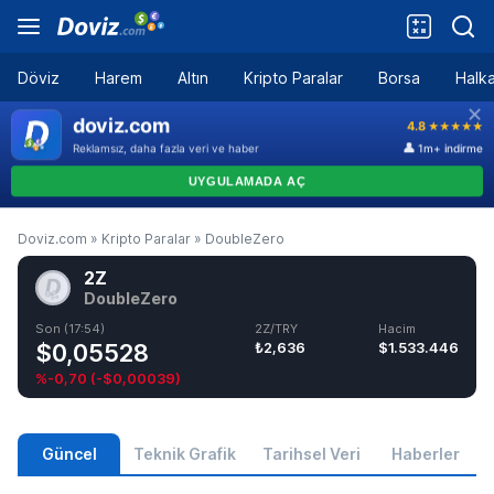
Döviz
Harem
Altın
Kripto Paralar
Borsa
Halka
Doviz.com
»
Kripto Paralar
»
DoubleZero
2Z
DoubleZero
Son (17:54)
2Z/TRY
Hacim
$0,05528
₺2,636
$1.533.446
%-0,70
(
-$0,00039
)
Güncel
Teknik Grafik
Tarihsel Veri
Haberler