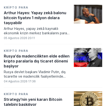
KRIPTO PARA
Arthur Hayes: Yapay zekâ balonu
bitcoin fiyatını 1 milyon dolara
taşıyabilir
Arthur Hayes, yapay zekâ kaynaklı
ekonomik krizin merkez bankalarını para
basmaya zorlayacağını ve bu durumun
05 Ağustos 2026 20:11
bitcoin fiyatını 1 milyon dolara
taşıyabileceğini öngörürken beyaz yakalı iş
kayıplarının tetikleyeceği kredi krizinin
KRIPTO PARA
küresel likidite artışına yol açacağını belirtti
Rusya'da madencilikten elde edilen
ve bitcoinin bu süreçte en hızlı tepki veren
kripto paralarla dış ticaret dönemi
varlık olacağı vurguladı.
başlıyor
Rusya devlet başkanı Vladimir Putin, dış
ticarette ve madencilik faaliyetlerinde
kripto varlıkların kullanımına onay veren
04 Ağustos 2026 17:36
yeni yasayı imzaladı. Onaylanan bu
düzenleme çerçevesinde madencilikten
elde edilen dijital paraların belirli şartlar
KRIPTO PARA
altında dolaşımına ve menkul kıymet
Strategy'nin yeni kararı Bitcoin
alımlarında kullanılmasına olanak sağlanıyor.
talebini baskılıyor