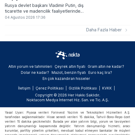
Rusya devlet başkanı Vladimir Putin, dış
ticarette ve madencilik faaliyetlerinde
kripto varlıkların kullanımına onay veren
04 Ağustos 2026 17:36
yeni yasayı imzaladı. Onaylanan bu
düzenleme çerçevesinde madencilikten
Daha Fazla Haber
elde edilen dijital paraların belirli şartlar
altında dolaşımına ve menkul kıymet
alımlarında kullanılmasına olanak sağlanıyor.
Altın yorum ve tahminleri
Çeyrek altın fiyatı
Gram altın ne kadar?
Dolar ne kadar?
Mazot, benzin fiyatı
Euro kaç lira?
En çok kazandıran hisseler
İletişim
Çerez Politikası
Gizlilik Politikası
KVKK
Copyright © 2026 Her Hakkı Saklıdır.
Noktacom Medya İnternet Hiz. San. ve Tic. A.Ş.
Yasal Uyarı: Piyasa verileri Forinvest Yazılım ve Teknolojileri Hizmetleri A.Ş.
tarafından sağlanmaktadır. Hisse senedi verileri 15 dakika, Tahvil-Bono-Repo özet
verileri 15 dakika gecikmelidir. Burada yer alan yatırım bilgi, yorum ve tavsiyeleri
yatırım danışmanlığı kapsamında değildir. Yatırım danışmanlığı hizmeti; aracı
kurumlar, portföy yönetim şirketleri, mevduat kabul etmeyen bankalar ile müşteri