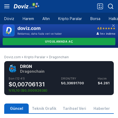
Döviz
Harem
Altın
Kripto Paralar
Borsa
Halka
Doviz.com
»
Kripto Paralar
»
Dragonchain
DRGN
Dragonchain
Son (12:41)
DRGN/TRY
Hacim
$0,00706131
₺0,33691700
$4.261
%15,10
(
$0,00092638
)
Güncel
Teknik Grafik
Tarihsel Veri
Haberler