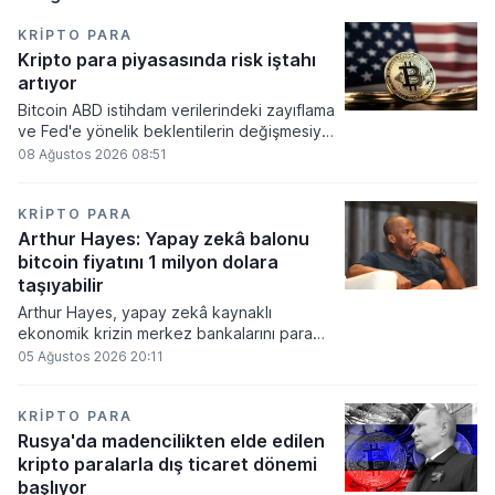
KRIPTO PARA
Kripto para piyasasında risk iştahı
artıyor
Bitcoin ABD istihdam verilerindeki zayıflama
ve Fed'e yönelik beklentilerin değişmesiyle
haftayı yükselişle kapattı. Kripto para
08 Ağustos 2026 08:51
piyasalarında risk iştahı artarken
yatırımcıların odağı önümüzdeki dönemde
açıklanacak enflasyon rakamlarına ve
KRIPTO PARA
küresel gelişmelere çevrildi.
Arthur Hayes: Yapay zekâ balonu
bitcoin fiyatını 1 milyon dolara
taşıyabilir
Arthur Hayes, yapay zekâ kaynaklı
ekonomik krizin merkez bankalarını para
basmaya zorlayacağını ve bu durumun
05 Ağustos 2026 20:11
bitcoin fiyatını 1 milyon dolara
taşıyabileceğini öngörürken beyaz yakalı iş
kayıplarının tetikleyeceği kredi krizinin
KRIPTO PARA
küresel likidite artışına yol açacağını belirtti
Rusya'da madencilikten elde edilen
ve bitcoinin bu süreçte en hızlı tepki veren
kripto paralarla dış ticaret dönemi
varlık olacağı vurguladı.
başlıyor