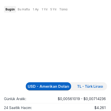
Bugün
Bu Hafta
1 Ay
1 Yıl
5 Yıl
Tümü
USD - Amerikan Doları
TL - Türk Lirası
Günlük Aralık:
$0,00561019 - $0,00714236
24 Saatlik Hacim:
$4.261