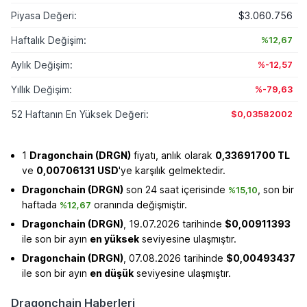
Piyasa Değeri:
$3.060.756
Haftalık Değişim:
%12,67
Aylık Değişim:
%-12,57
Yıllık Değişim:
%-79,63
52 Haftanın En Yüksek Değeri:
$0,03582002
1
Dragonchain (DRGN)
fiyatı, anlık olarak
0,33691700 TL
ve
0,00706131 USD
'ye karşılık gelmektedir.
Dragonchain (DRGN)
son 24 saat içerisinde
, son bir
%15,10
haftada
oranında değişmiştir.
%12,67
Dragonchain (DRGN)
, 19.07.2026 tarihinde
$0,00911393
ile son bir ayın
en yüksek
seviyesine ulaşmıştır.
Dragonchain (DRGN)
, 07.08.2026 tarihinde
$0,00493437
ile son bir ayın
en düşük
seviyesine ulaşmıştır.
Dragonchain Haberleri