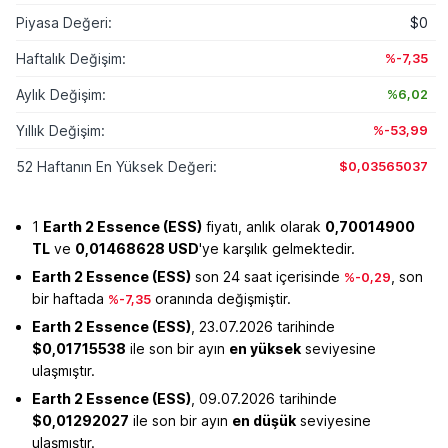
Piyasa Değeri:
$0
Haftalık Değişim:
%-7,35
Aylık Değişim:
%6,02
Yıllık Değişim:
%-53,99
52 Haftanın En Yüksek Değeri:
$0,03565037
1
Earth 2 Essence (ESS)
fiyatı, anlık olarak
0,70014900
TL
ve
0,01468628 USD
'ye karşılık gelmektedir.
Earth 2 Essence (ESS)
son 24 saat içerisinde
, son
%-0,29
bir haftada
oranında değişmiştir.
%-7,35
Earth 2 Essence (ESS)
, 23.07.2026 tarihinde
$0,01715538
ile son bir ayın
en yüksek
seviyesine
ulaşmıştır.
Earth 2 Essence (ESS)
, 09.07.2026 tarihinde
$0,01292027
ile son bir ayın
en düşük
seviyesine
ulaşmıştır.