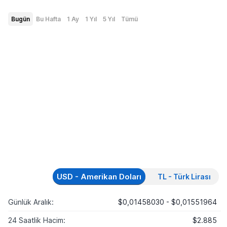
Bugün
Bu Hafta
1 Ay
1 Yıl
5 Yıl
Tümü
USD - Amerikan Doları
TL - Türk Lirası
Günlük Aralık:
$0,01458030 - $0,01551964
24 Saatlik Hacim:
$2.885