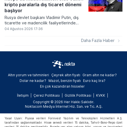
ve bitcoinin bu süreçte en hızlı tepki veren
kripto paralarla dış ticaret dönemi
varlık olacağı vurguladı.
başlıyor
Rusya devlet başkanı Vladimir Putin, dış
ticarette ve madencilik faaliyetlerinde
kripto varlıkların kullanımına onay veren
04 Ağustos 2026 17:36
yeni yasayı imzaladı. Onaylanan bu
düzenleme çerçevesinde madencilikten
Daha Fazla Haber
elde edilen dijital paraların belirli şartlar
altında dolaşımına ve menkul kıymet
alımlarında kullanılmasına olanak sağlanıyor.
Altın yorum ve tahminleri
Çeyrek altın fiyatı
Gram altın ne kadar?
Dolar ne kadar?
Mazot, benzin fiyatı
Euro kaç lira?
En çok kazandıran hisseler
İletişim
Çerez Politikası
Gizlilik Politikası
KVKK
Copyright © 2026 Her Hakkı Saklıdır.
Noktacom Medya İnternet Hiz. San. ve Tic. A.Ş.
Yasal Uyarı: Piyasa verileri Forinvest Yazılım ve Teknolojileri Hizmetleri A.Ş.
tarafından sağlanmaktadır. Hisse senedi verileri 15 dakika, Tahvil-Bono-Repo özet
verileri 15 dakika gecikmelidir. Burada yer alan yatırım bilgi, yorum ve tavsiyeleri