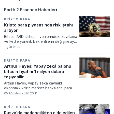
Earth 2 Essence Haberleri
KRIPTO PARA
Kripto para piyasasında risk iştahı
artıyor
Bitcoin ABD istihdam verilerindeki zayıflama
ve Fed'e yönelik beklentilerin değişmesiyle
haftayı yükselişle kapattı. Kripto para
1 gün önce
piyasalarında risk iştahı artarken
yatırımcıların odağı önümüzdeki dönemde
açıklanacak enflasyon rakamlarına ve
KRIPTO PARA
küresel gelişmelere çevrildi.
Arthur Hayes: Yapay zekâ balonu
bitcoin fiyatını 1 milyon dolara
taşıyabilir
Arthur Hayes, yapay zekâ kaynaklı
ekonomik krizin merkez bankalarını para
basmaya zorlayacağını ve bu durumun
05 Ağustos 2026 20:11
bitcoin fiyatını 1 milyon dolara
taşıyabileceğini öngörürken beyaz yakalı iş
kayıplarının tetikleyeceği kredi krizinin
KRIPTO PARA
küresel likidite artışına yol açacağını belirtti
Rusya'da madencilikten elde edilen