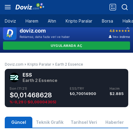
Döviz
Harem
Altın
Kripto Paralar
Borsa
Halka
Doviz.com
»
Kripto Paralar
»
Earth 2 Essence
ESS
Earth 2 Essence
Son (11:21)
ESS/TRY
Hacim
$0,01468628
₺0,70014900
$2.885
%-0,29
(
-$0,00004305
)
Güncel
Teknik Grafik
Tarihsel Veri
Haberler