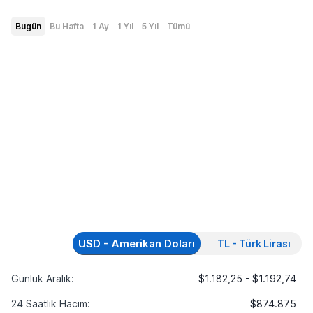
Bugün
Bu Hafta
1 Ay
1 Yıl
5 Yıl
Tümü
USD - Amerikan Doları
TL - Türk Lirası
Günlük Aralık:
$1.182,25 - $1.192,74
24 Saatlik Hacim:
$874.875