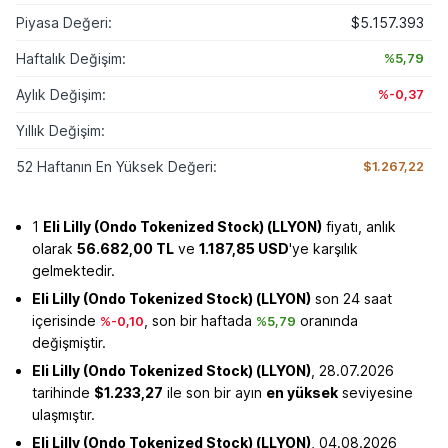
Piyasa Değeri:
$5.157.393
Haftalık Değişim:
%5,79
Aylık Değişim:
%-0,37
Yıllık Değişim:
52 Haftanın En Yüksek Değeri:
$1.267,22
1
Eli Lilly (Ondo Tokenized Stock) (LLYON)
fiyatı, anlık
olarak
56.682,00 TL
ve
1.187,85 USD
'ye karşılık
gelmektedir.
Eli Lilly (Ondo Tokenized Stock) (LLYON)
son 24 saat
içerisinde
, son bir haftada
oranında
%-0,10
%5,79
değişmiştir.
Eli Lilly (Ondo Tokenized Stock) (LLYON)
, 28.07.2026
tarihinde
$1.233,27
ile son bir ayın
en yüksek
seviyesine
ulaşmıştır.
Eli Lilly (Ondo Tokenized Stock) (LLYON)
, 04.08.2026