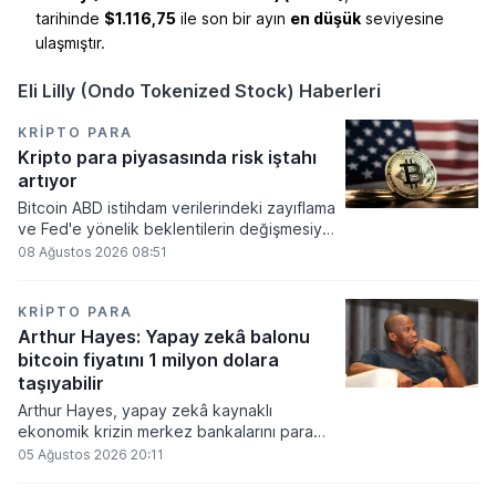
tarihinde
$1.116,75
ile son bir ayın
en düşük
seviyesine
ulaşmıştır.
Eli Lilly (Ondo Tokenized Stock) Haberleri
KRIPTO PARA
Kripto para piyasasında risk iştahı
artıyor
Bitcoin ABD istihdam verilerindeki zayıflama
ve Fed'e yönelik beklentilerin değişmesiyle
haftayı yükselişle kapattı. Kripto para
08 Ağustos 2026 08:51
piyasalarında risk iştahı artarken
yatırımcıların odağı önümüzdeki dönemde
açıklanacak enflasyon rakamlarına ve
KRIPTO PARA
küresel gelişmelere çevrildi.
Arthur Hayes: Yapay zekâ balonu
bitcoin fiyatını 1 milyon dolara
taşıyabilir
Arthur Hayes, yapay zekâ kaynaklı
ekonomik krizin merkez bankalarını para
basmaya zorlayacağını ve bu durumun
05 Ağustos 2026 20:11
bitcoin fiyatını 1 milyon dolara
taşıyabileceğini öngörürken beyaz yakalı iş