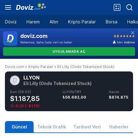
Döviz
Harem
Altın
Kripto Paralar
Borsa
Halka
Doviz.com
»
Kripto Paralar
»
Eli Lilly (Ondo Tokenized Stock)
LLYON
Eli Lilly (Ondo Tokenized Stock)
Son (08:02)
LLYON/TRY
Hacim
$1.187,85
₺56.682,00
$874.875
%-0,10
(
-$1,19
)
Güncel
Teknik Grafik
Tarihsel Veri
Haberler