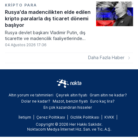
kayıplarının tetikleyeceği kredi krizinin
KRIPTO PARA
küresel likidite artışına yol açacağını belirtti
Rusya'da madencilikten elde edilen
ve bitcoinin bu süreçte en hızlı tepki veren
kripto paralarla dış ticaret dönemi
varlık olacağı vurguladı.
başlıyor
Rusya devlet başkanı Vladimir Putin, dış
ticarette ve madencilik faaliyetlerinde
kripto varlıkların kullanımına onay veren
04 Ağustos 2026 17:36
yeni yasayı imzaladı. Onaylanan bu
düzenleme çerçevesinde madencilikten
Daha Fazla Haber
elde edilen dijital paraların belirli şartlar
altında dolaşımına ve menkul kıymet
alımlarında kullanılmasına olanak sağlanıyor.
Altın yorum ve tahminleri
Çeyrek altın fiyatı
Gram altın ne kadar?
Dolar ne kadar?
Mazot, benzin fiyatı
Euro kaç lira?
En çok kazandıran hisseler
İletişim
Çerez Politikası
Gizlilik Politikası
KVKK
Copyright © 2026 Her Hakkı Saklıdır.
Noktacom Medya İnternet Hiz. San. ve Tic. A.Ş.