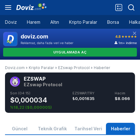
Döviz
Harem
Altın
Kripto Paralar
Borsa
Halka
Doviz.com
»
Kripto Paralar
»
EZswap Protocol
»
Haberler
EZSWAP
EZswap Protocol
Son (04:15)
EZSWAP/TRY
Hacim
$0,000034
₺0,001635
$8.066
%18,22
(
$0,000005
)
Güncel
Teknik Grafik
Tarihsel Veri
Haberler