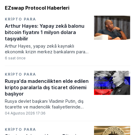
EZswap Protocol Haberleri
KRIPTO PARA
Arthur Hayes: Yapay zekâ balonu
bitcoin fiyatını 1 milyon dolara
taşıyabilir
Arthur Hayes, yapay zekâ kaynaklı
ekonomik krizin merkez bankalarını para
basmaya zorlayacağını ve bu durumun
6 saat önce
bitcoin fiyatını 1 milyon dolara
taşıyabileceğini öngörürken beyaz yakalı iş
kayıplarının tetikleyeceği kredi krizinin
KRIPTO PARA
küresel likidite artışına yol açacağını belirtti
Rusya'da madencilikten elde edilen
ve bitcoinin bu süreçte en hızlı tepki veren
kripto paralarla dış ticaret dönemi
varlık olacağı vurguladı.
başlıyor
Rusya devlet başkanı Vladimir Putin, dış
ticarette ve madencilik faaliyetlerinde
kripto varlıkların kullanımına onay veren
04 Ağustos 2026 17:36
yeni yasayı imzaladı. Onaylanan bu
düzenleme çerçevesinde madencilikten
elde edilen dijital paraların belirli şartlar
KRIPTO PARA