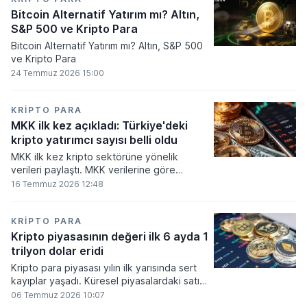
Bitcoin Alternatif Yatırım mı? Altın,
S&P 500 ve Kripto Para
Bitcoin Alternatif Yatırım mı? Altın, S&P 500
ve Kripto Para
24 Temmuz 2026 15:00
KRIPTO PARA
MKK ilk kez açıkladı: Türkiye'deki
kripto yatırımcı sayısı belli oldu
MKK ilk kez kripto sektörüne yönelik
verileri paylaştı. MKK verilerine göre
platformlarda bugüne kadar 5,6 milyon
16 Temmuz 2026 12:48
yatırımcı işlem yaparken, halen kripto
bakiyesi bulunan yatırımcı sayısı 3,2 milyon
olarak belirlendi.
KRIPTO PARA
Kripto piyasasının değeri ilk 6 ayda 1
trilyon dolar eridi
Kripto para piyasası yılın ilk yarısında sert
kayıplar yaşadı. Küresel piyasalardaki satış
baskısı ve artan faiz baskısının etkisiyle
06 Temmuz 2026 10:07
dijital varlıkların toplam değeri 919 milyar