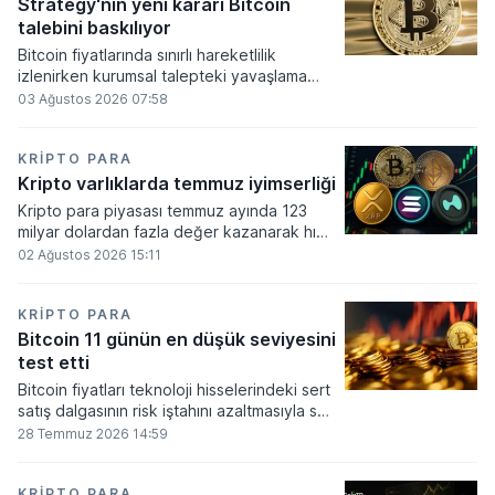
altında dolaşımına ve menkul kıymet
Strategy'nin yeni kararı Bitcoin
alımlarında kullanılmasına olanak sağlanıyor.
talebini baskılıyor
Bitcoin fiyatlarında sınırlı hareketlilik
izlenirken kurumsal talepteki yavaşlama
piyasa dinamiklerini etkiliyor. ABD Merkez
03 Ağustos 2026 07:58
Bankasının faiz kararı sonrasında dar bantta
seyreden kripto para birimi, düzenleme
çalışmalarındaki belirsizliklerle baskı altında
KRIPTO PARA
kalmaya devam ediyor.
Kripto varlıklarda temmuz iyimserliği
Kripto para piyasası temmuz ayında 123
milyar dolardan fazla değer kazanarak hızlı
bir toparlanma sürecine girdi. Bitcoin ve
02 Ağustos 2026 15:11
ethereum öncülüğünde yaşanan bu
yükselişle birlikte toplam piyasa büyüklüğü
2 trilyon 159 milyar 780 milyon dolar
KRIPTO PARA
seviyesine ulaştı.
Bitcoin 11 günün en düşük seviyesini
test etti
Bitcoin fiyatları teknoloji hisselerindeki sert
satış dalgasının risk iştahını azaltmasıyla son
11 günün en düşük seviyesine indi.
28 Temmuz 2026 14:59
KRIPTO PARA