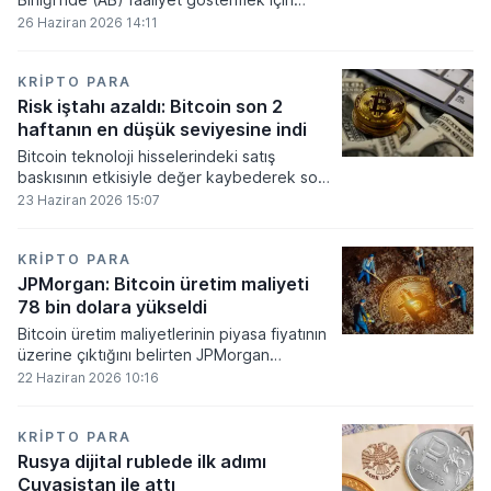
gerekli düzenleyici onayları alamadı.
26 Haziran 2026 14:11
KRIPTO PARA
Risk iştahı azaldı: Bitcoin son 2
haftanın en düşük seviyesine indi
Bitcoin teknoloji hisselerindeki satış
baskısının etkisiyle değer kaybederek son
iki haftanın en düşük seviyesini gördü.
23 Haziran 2026 15:07
KRIPTO PARA
JPMorgan: Bitcoin üretim maliyeti
78 bin dolara yükseldi
Bitcoin üretim maliyetlerinin piyasa fiyatının
üzerine çıktığını belirten JPMorgan
analistleri, madencilik sektöründeki kârlılık
22 Haziran 2026 10:16
oranlarının ciddi bir baskı altına girdiğini
söyledi.
KRIPTO PARA
Rusya dijital rublede ilk adımı
Çuvaşistan ile attı