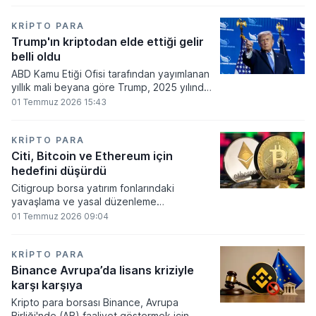
860 milyon dolarlık erime kaydetti.
KRIPTO PARA
Trump'ın kriptodan elde ettiği gelir
belli oldu
ABD Kamu Etiği Ofisi tarafından yayımlanan
yıllık mali beyana göre Trump, 2025 yılında
kripto para ve memecoin faaliyetlerinden
01 Temmuz 2026 15:43
en az 1,2 milyar dolar gelir elde etti.
KRIPTO PARA
Citi, Bitcoin ve Ethereum için
hedefini düşürdü
Citigroup borsa yatırım fonlarındaki
yavaşlama ve yasal düzenleme
beklentilerinin zayıflaması üzerine kripto
01 Temmuz 2026 09:04
para tahminlerini aşağı yönlü revize etti.
KRIPTO PARA
Binance Avrupa’da lisans kriziyle
karşı karşıya
Kripto para borsası Binance, Avrupa
Birliği'nde (AB) faaliyet göstermek için