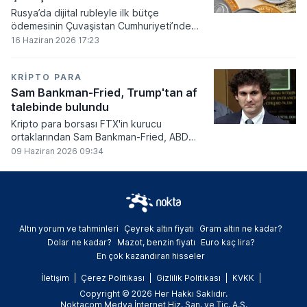
Rusya’da dijital rubleyle ilk bütçe
ödemesinin Çuvaşistan Cumhuriyeti’nde
gerçekleştirildiği bildirildi.
16 Haziran 2026 17:23
KRIPTO PARA
Sam Bankman-Fried, Trump'tan af
talebinde bulundu
Kripto para borsası FTX'in kurucu
ortaklarından Sam Bankman-Fried, ABD
Başkanı Donald Trump'tan resmi olarak af
09 Haziran 2026 09:34
talebinde bulundu.
Altın yorum ve tahminleri
Çeyrek altın fiyatı
Gram altın ne kadar?
Dolar ne kadar?
Mazot, benzin fiyatı
Euro kaç lira?
En çok kazandıran hisseler
İletişim
Çerez Politikası
Gizlilik Politikası
KVKK
Copyright © 2026 Her Hakkı Saklıdır.
Noktacom Medya İnternet Hiz. San. ve Tic. A.Ş.