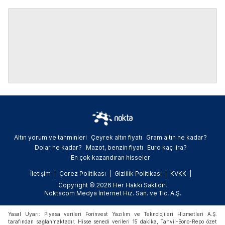
Altın yorum ve tahminleri
Çeyrek altın fiyatı
Gram altın ne kadar?
Dolar ne kadar?
Mazot, benzin fiyatı
Euro kaç lira?
En çok kazandıran hisseler
İletişim
Çerez Politikası
Gizlilik Politikası
KVKK
Copyright © 2026 Her Hakkı Saklıdır.
Noktacom Medya İnternet Hiz. San. ve Tic. A.Ş.
Yasal Uyarı: Piyasa verileri Forinvest Yazılım ve Teknolojileri Hizmetleri A.Ş.
tarafından sağlanmaktadır. Hisse senedi verileri 15 dakika, Tahvil-Bono-Repo özet