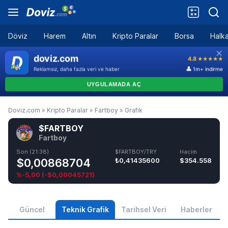
Döviz
Harem
Altın
Kripto Paralar
Borsa
Halka
Doviz.com
»
Kripto Paralar
»
Fartboy
»
Grafik
$FARTBOY
Fartboy
Son (21:38)
$FARTBOY/TRY
Hacim
$0,00868704
₺0,41435600
$354.558
%-5,00
(
-$0,00045721
)
Güncel
Teknik Grafik
Tarihsel Veri
Haberler