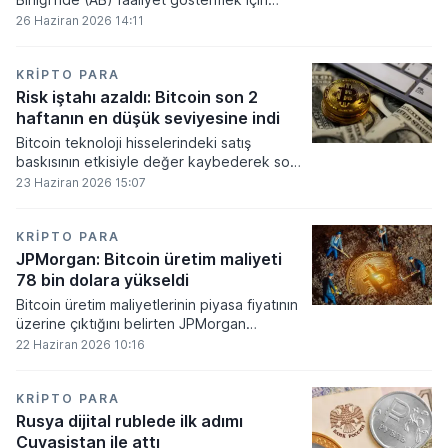
gerekli düzenleyici onayları alamadı.
26 Haziran 2026 14:11
KRIPTO PARA
Risk iştahı azaldı: Bitcoin son 2
haftanın en düşük seviyesine indi
Bitcoin teknoloji hisselerindeki satış
baskısının etkisiyle değer kaybederek son
iki haftanın en düşük seviyesini gördü.
23 Haziran 2026 15:07
KRIPTO PARA
JPMorgan: Bitcoin üretim maliyeti
78 bin dolara yükseldi
Bitcoin üretim maliyetlerinin piyasa fiyatının
üzerine çıktığını belirten JPMorgan
analistleri, madencilik sektöründeki kârlılık
22 Haziran 2026 10:16
oranlarının ciddi bir baskı altına girdiğini
söyledi.
KRIPTO PARA
Rusya dijital rublede ilk adımı
Çuvaşistan ile attı