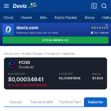
Döviz
Harem
Altın
Kripto Paralar
Borsa
Halka
Doviz.com
»
Kripto Paralar
»
Fcode AI
»
Haberler
FCOD
Fcode AI
Son (00:54)
FCOD/TRY
Hacim
$0,00034841
₺0,01661806
$1.624
%-0,40
(
-$0,00000140
)
Güncel
Teknik Grafik
Tarihsel Veri
Haberler