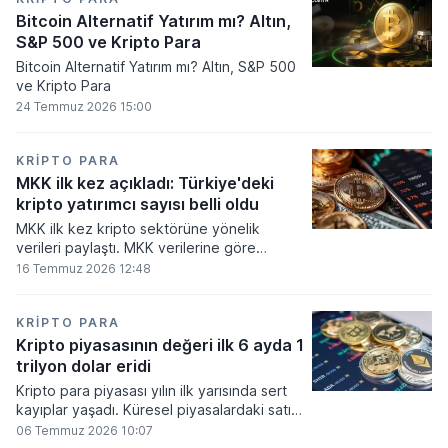
Bitcoin Alternatif Yatırım mı? Altın,
S&P 500 ve Kripto Para
Bitcoin Alternatif Yatırım mı? Altın, S&P 500
ve Kripto Para
24 Temmuz 2026 15:00
KRIPTO PARA
MKK ilk kez açıkladı: Türkiye'deki
kripto yatırımcı sayısı belli oldu
MKK ilk kez kripto sektörüne yönelik
verileri paylaştı. MKK verilerine göre
platformlarda bugüne kadar 5,6 milyon
16 Temmuz 2026 12:48
yatırımcı işlem yaparken, halen kripto
bakiyesi bulunan yatırımcı sayısı 3,2 milyon
olarak belirlendi.
KRIPTO PARA
Kripto piyasasının değeri ilk 6 ayda 1
trilyon dolar eridi
Kripto para piyasası yılın ilk yarısında sert
kayıplar yaşadı. Küresel piyasalardaki satış
baskısı ve artan faiz baskısının etkisiyle
06 Temmuz 2026 10:07
dijital varlıkların toplam değeri 919 milyar