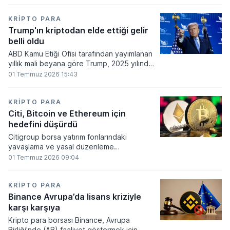
860 milyon dolarlık erime kaydetti.
KRIPTO PARA
Trump'ın kriptodan elde ettiği gelir
belli oldu
ABD Kamu Etiği Ofisi tarafından yayımlanan
yıllık mali beyana göre Trump, 2025 yılında
kripto para ve memecoin faaliyetlerinden
01 Temmuz 2026 15:43
en az 1,2 milyar dolar gelir elde etti.
KRIPTO PARA
Citi, Bitcoin ve Ethereum için
hedefini düşürdü
Citigroup borsa yatırım fonlarındaki
yavaşlama ve yasal düzenleme
beklentilerinin zayıflaması üzerine kripto
01 Temmuz 2026 09:04
para tahminlerini aşağı yönlü revize etti.
KRIPTO PARA
Binance Avrupa’da lisans kriziyle
karşı karşıya
Kripto para borsası Binance, Avrupa
Birliği'nde (AB) faaliyet göstermek için