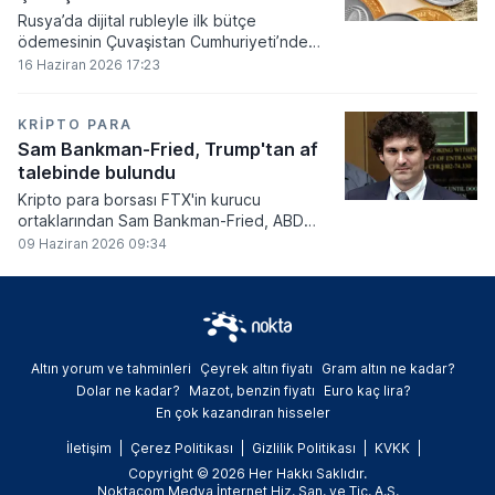
Rusya’da dijital rubleyle ilk bütçe
ödemesinin Çuvaşistan Cumhuriyeti’nde
gerçekleştirildiği bildirildi.
16 Haziran 2026 17:23
KRIPTO PARA
Sam Bankman-Fried, Trump'tan af
talebinde bulundu
Kripto para borsası FTX'in kurucu
ortaklarından Sam Bankman-Fried, ABD
Başkanı Donald Trump'tan resmi olarak af
09 Haziran 2026 09:34
talebinde bulundu.
Altın yorum ve tahminleri
Çeyrek altın fiyatı
Gram altın ne kadar?
Dolar ne kadar?
Mazot, benzin fiyatı
Euro kaç lira?
En çok kazandıran hisseler
İletişim
Çerez Politikası
Gizlilik Politikası
KVKK
Copyright © 2026 Her Hakkı Saklıdır.
Noktacom Medya İnternet Hiz. San. ve Tic. A.Ş.