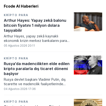
Fcode AI Haberleri
KRIPTO PARA
Arthur Hayes: Yapay zekâ balonu
bitcoin fiyatını 1 milyon dolara
taşıyabilir
Arthur Hayes, yapay zekâ kaynaklı
ekonomik krizin merkez bankalarını para
basmaya zorlayacağını ve bu durumun
05 Ağustos 2026 20:11
bitcoin fiyatını 1 milyon dolara
taşıyabileceğini öngörürken beyaz yakalı iş
kayıplarının tetikleyeceği kredi krizinin
KRIPTO PARA
küresel likidite artışına yol açacağını belirtti
Rusya'da madencilikten elde edilen
ve bitcoinin bu süreçte en hızlı tepki veren
kripto paralarla dış ticaret dönemi
varlık olacağı vurguladı.
başlıyor
Rusya devlet başkanı Vladimir Putin, dış
ticarette ve madencilik faaliyetlerinde
kripto varlıkların kullanımına onay veren
04 Ağustos 2026 17:36
yeni yasayı imzaladı. Onaylanan bu
düzenleme çerçevesinde madencilikten
elde edilen dijital paraların belirli şartlar
KRIPTO PARA