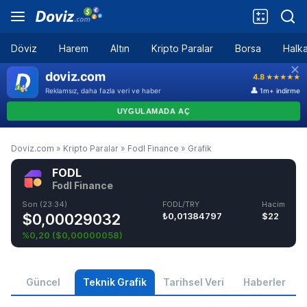
Döviz
Harem
Altın
Kripto Paralar
Borsa
Halka
Doviz.com
»
Kripto Paralar
»
Fodl Finance
»
Grafik
FODL
Fodl Finance
Son (23:34)
FODL/TRY
Hacim
$0,00029032
₺0,01384797
$22
%0,20
(
$0,00000058
)
Güncel
Teknik Grafik
Tarihsel Veri
Haberler