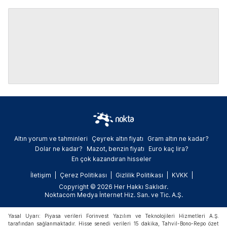
Altın yorum ve tahminleri
Çeyrek altın fiyatı
Gram altın ne kadar?
Dolar ne kadar?
Mazot, benzin fiyatı
Euro kaç lira?
En çok kazandıran hisseler
İletişim
Çerez Politikası
Gizlilik Politikası
KVKK
Copyright © 2026 Her Hakkı Saklıdır.
Noktacom Medya İnternet Hiz. San. ve Tic. A.Ş.
Yasal Uyarı: Piyasa verileri Forinvest Yazılım ve Teknolojileri Hizmetleri A.Ş.
tarafından sağlanmaktadır. Hisse senedi verileri 15 dakika, Tahvil-Bono-Repo özet