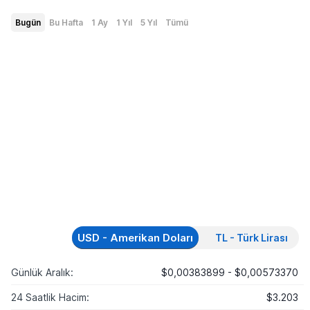
Bugün
Bu Hafta
1 Ay
1 Yıl
5 Yıl
Tümü
USD - Amerikan Doları
TL - Türk Lirası
Günlük Aralık:
$0,00383899 - $0,00573370
24 Saatlik Hacim:
$3.203