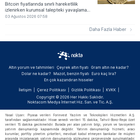
Bitcoin fiyatlarında sınırlı hareketlilik
izlenirken kurumsal talepteki yavaşlama
piyasa dinamiklerini etkiliyor. ABD Merkez
03 Ağustos 2026 07:58
Bankasının faiz kararı sonrasında dar bantta
seyreden kripto para birimi, düzenleme
Daha Fazla Haber
çalışmalarındaki belirsizliklerle baskı altında
kalmaya devam ediyor.
Altın yorum ve tahminleri
Çeyrek altın fiyatı
Gram altın ne kadar?
Dolar ne kadar?
Mazot, benzin fiyatı
Euro kaç lira?
En çok kazandıran hisseler
İletişim
Çerez Politikası
Gizlilik Politikası
KVKK
Copyright © 2026 Her Hakkı Saklıdır.
Noktacom Medya İnternet Hiz. San. ve Tic. A.Ş.
Yasal Uyarı: Piyasa verileri Forinvest Yazılım ve Teknolojileri Hizmetleri A.Ş.
tarafından sağlanmaktadır. Hisse senedi verileri 15 dakika, Tahvil-Bono-Repo özet
verileri 15 dakika gecikmelidir. Burada yer alan yatırım bilgi, yorum ve tavsiyeleri
yatırım danışmanlığı kapsamında değildir. Yatırım danışmanlığı hizmeti; aracı
kurumlar, portföy yönetim şirketleri, mevduat kabul etmeyen bankalar ile müşteri
arasında imzalanacak yatırım danışmanlığı sözleşmesi çerçevesinde sunulmaktadır.