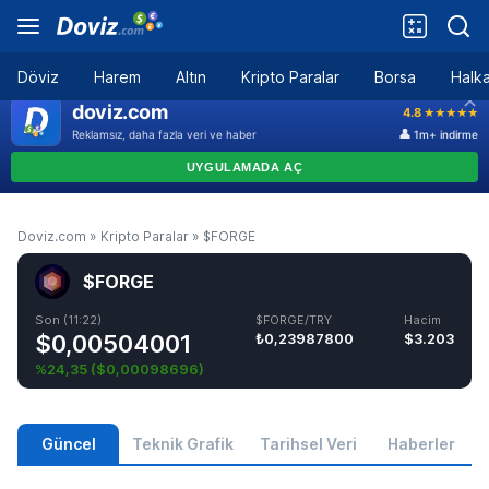
Döviz
Harem
Altın
Kripto Paralar
Borsa
Halka
Doviz.com
»
Kripto Paralar
»
$FORGE
$FORGE
Son (11:22)
$FORGE/TRY
Hacim
$0,00504001
₺0,23987800
$3.203
%24,35
(
$0,00098696
)
Güncel
Teknik Grafik
Tarihsel Veri
Haberler