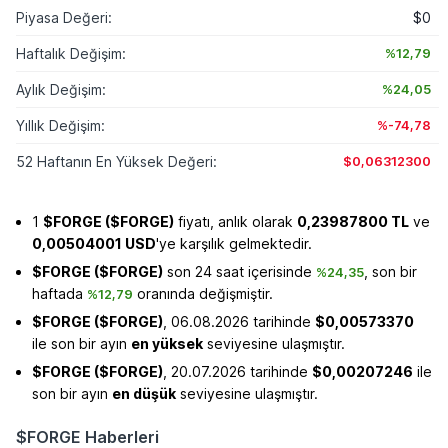
Piyasa Değeri:
$0
Haftalık Değişim:
%12,79
Aylık Değişim:
%24,05
Yıllık Değişim:
%-74,78
52 Haftanın En Yüksek Değeri:
$0,06312300
1
$FORGE ($FORGE)
fiyatı, anlık olarak
0,23987800 TL
ve
0,00504001 USD
'ye karşılık gelmektedir.
$FORGE ($FORGE)
son 24 saat içerisinde
, son bir
%24,35
haftada
oranında değişmiştir.
%12,79
$FORGE ($FORGE)
, 06.08.2026 tarihinde
$0,00573370
ile son bir ayın
en yüksek
seviyesine ulaşmıştır.
$FORGE ($FORGE)
, 20.07.2026 tarihinde
$0,00207246
ile
son bir ayın
en düşük
seviyesine ulaşmıştır.
$FORGE Haberleri